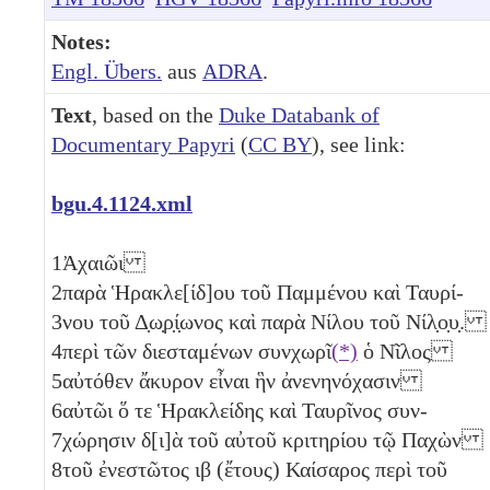
Notes:
Engl. Übers.
aus
ADRA
.
Text
, based on the
Duke Databank of
Documentary Papyri
(
CC BY
), see link:
bgu.4.1124.xml
1
Ἀχαιῶι
2
παρὰ Ἡρακλε[ίδ]ου τοῦ Παμμένου καὶ Ταυρί-
3
νου τοῦ Δ̣ω̣ρ̣ί̣ωνος καὶ παρὰ Νίλου τοῦ Νίλ̣ο̣υ̣.
4
περὶ τῶν διεσταμένων συνχωρῖ
(*)
ὁ Νῖλος
5
αὐτόθεν ἄκυρον εἶναι ἣν ἀνενηνόχασιν
6
αὐτῶι ὅ τε Ἡρακλείδης καὶ Ταυρῖνος συν-
7
χώρησιν δ[ι]ὰ τοῦ αὐτοῦ κριτηρίου τῷ Παχὼν
8
τοῦ ἐνεστῶτος
ιβ
(ἔτους) Καίσαρος περὶ τοῦ