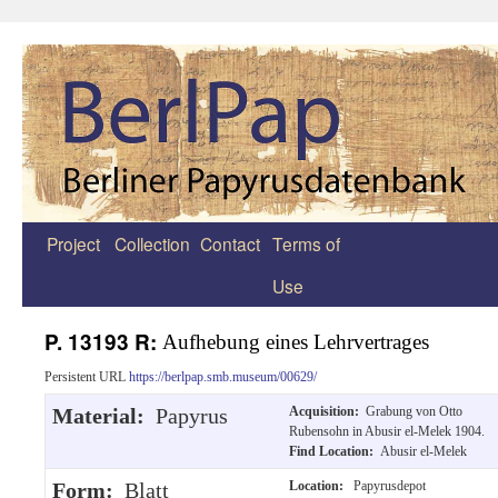
Project
Collection
Contact
Terms of
Zum
Use
Inhalt
springen
P. 13193 R:
Aufhebung eines Lehrvertrages
Persistent URL
https://berlpap.smb.museum/00629/
Material:
Papyrus
Acquisition:
Grabung von Otto
Rubensohn in Abusir el-Melek 1904.
Find Location:
Abusir el-Melek
Form:
Blatt
Location:
Papyrusdepot