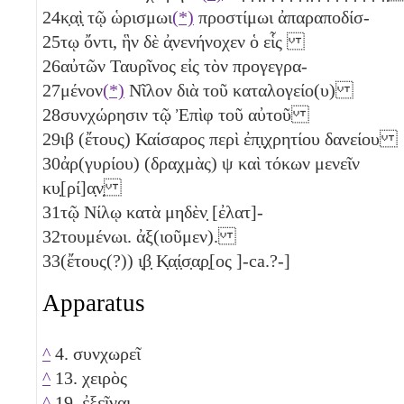
24
κ̣α̣ὶ̣ τῷ ὡρισμωι
(*)
προστίμωι ἀπαραποδίσ-
25
τῳ ὄντι, ἣν δὲ ἀ̣νενήνοχεν ὁ εἷς
26
αὐτῶν Ταυρῖνος εἰς τὸν προγεγρα-
27
μένον
(*)
Νῖλον διὰ τοῦ καταλογείο(υ)
28
συνχώρησιν τῷ Ἐπὶφ τοῦ αὐτοῦ
29
ιβ
(ἔτους) Καίσαρος περὶ ἐπ̣ι̣χρητίου δανείου
30
ἀρ(γυρίου) (δραχμὰς)
ψ
καὶ τόκων μενεῖν
κυ̣[ρί]α̣ν̣
31
τῷ Νίλῳ κατὰ μηδὲν̣ [ἐλατ]-
32
τουμένωι. ἀξ(ιοῦμεν).
33
(ἔτους(?))
ι̣β̣
Κ̣α̣ί̣σ̣α̣ρ̣[ος ]-ca.?-]
Apparatus
^
4. συνχωρεῖ
^
13. χειρὸς
^
19. ἐξεῖναι