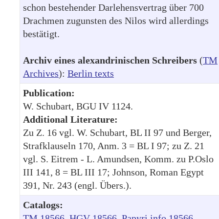
schon bestehender Darlehensvertrag über 700
Drachmen zugunsten des Nilos wird allerdings
bestätigt.
Archiv eines alexandrinischen Schreibers
(
TM
Archives
):
Berlin texts
Publication:
W. Schubart, BGU IV 1124.
Additional Literature:
Zu Z. 16 vgl. W. Schubart, BL II 97 und Berger,
Strafklauseln 170, Anm. 3 = BL I 97; zu Z. 21
vgl. S. Eitrem - L. Amundsen, Komm. zu P.Oslo
III 141, 8 = BL III 17; Johnson, Roman Egypt
391, Nr. 243 (engl. Übers.).
Catalogs:
TM 18566
HGV 18566
Papyri.info 18566