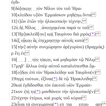
ἐγδι-
9
[δά]σ̣κ̣ε̣ι̣ν̣ ̣ ̣τὸν Νῖλον τὸν τοῦ Ἡρα-
10
[κλείδου υ]ἱὸν Ἑρμαίσκον μηδ̣έ̣π̣ω̣ ὄντα
11
[τ]ῶν ἐτῶν τὴν ἡλοκοπικὴν τέχνην,
12
ὁ̣ δ̣ὲ̣ Νῖλος ̣ ̣ ἀπεσχηκέναι παρά τε τοῦ
13
[Ἡρ]ακλείδ[ου] κ̣α̣ὶ̣ Ταυρίνου διὰ χιρὸς
(*)
14
ἐ̣ξ̣ ο̣ἴ̣κ̣ο̣υ̣ ἃς̣ ἐπ̣ε̣χρησ̣τ̣η̣ν αὐτοῖς κατὰ
15
[τὴν] αὐτὴν συνχώρησιν ἀρ(γυρίου) (δραχμὰς)
ρ
ἔτ̣ι̣ ἐν̣
16
[ ̣ ̣ ̣] ̣ ̣ τ̣ὸ̣ν̣ τ̣ό̣κ̣ο̣ν̣, καὶ μηδεμίαν τῷ Νίλῳ
17
μ̣η̣δʼ ἄλλωι ὑπὲρ αὐτοῦ καταλείπεσθαι ἔ̣φ̣-
18
[ο]δ̣ο̣ν̣ ἐπὶ τὸν Ἡρακλείδην καὶ Ταυρῖνο(ν)
19
π̣ε̣ρ̣ὶ̣ τούτων, ἐξῖναι
(*)
δὲ τῷ Ἡρακλείδηι
20
καὶ ἐγδίδοσθαι τὸν ἑαυτοῦ υἱὸν Ἑρμαίσ-
21
κον ἐ̣π̣ὶ̣ τ̣ο̣
(*)
μανθάνειν τὴν ἡλοκοπικὴ(ν)
22
τέχνην ἑτέρωι, καὶ χωρὶς τοῦ κύρια
23
εἶναι τὰ συνχωρηνα
(*)
επ̣ ̣τ̣ι̣α̣ ̣ ̣ ̣ε̣ι̣τ̣ο̣υ̣ ̣ ̣ ̣α̣σ̣ι