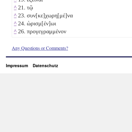
^
21. τῷ
^
23. συν[κε]χωρη[μέ]να
^
24. ὡρισμ[έν]ωι
^
26. προγεγραμμένον
Any Questions or Comments?
Impressum
Datenschutz