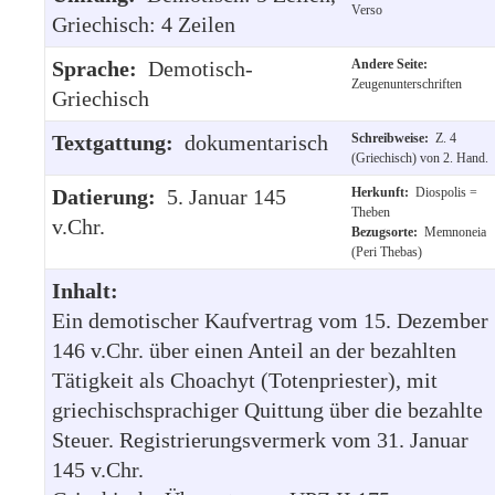
Verso
Griechisch: 4 Zeilen
Sprache:
Demotisch-
Andere Seite:
Zeugenunterschriften
Griechisch
Textgattung:
dokumentarisch
Schreibweise:
Z. 4
(Griechisch) von 2. Hand.
Datierung:
5. Januar 145
Herkunft:
Diospolis =
Theben
v.Chr.
Bezugsorte:
Memnoneia
(Peri Thebas)
Inhalt:
Ein demotischer Kaufvertrag vom 15. Dezember
146 v.Chr. über einen Anteil an der bezahlten
Tätigkeit als Choachyt (Totenpriester), mit
griechischsprachiger Quittung über die bezahlte
Steuer. Registrierungsvermerk vom 31. Januar
145 v.Chr.