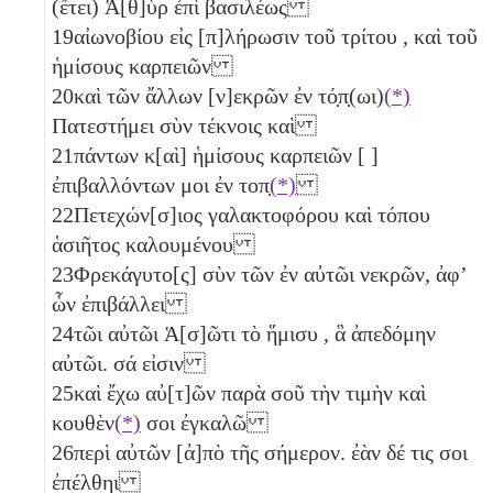
(ἔτει) Ἁ[θ]ὺρ ἐπὶ βασιλέως
19
αἰωνοβίου εἰς [π]λήρωσιν τοῦ τρίτου
, καὶ τοῦ
ἡμίσους
καρπειῶν
20
καὶ τῶν ἄλλων [ν]εκρῶν ἐν τό̣π̣(ωι)
(*)
Πατεστήμει σὺν τέκνοις καὶ
21
πάντων κ[αὶ] ἡμίσους
καρπειῶν [ ]
ἐπιβαλλόντων μοι ἐν τοπ̣
(*)
22
Πετεχών[σ]ιος γαλακτοφόρου καὶ τόπου
ἁσιῆτος καλουμένου
23
Φρεκάγυτο[ς] σὺν τῶν ἐν αὐτῶι νεκρῶν, ἀφʼ
ὧν ἐπιβάλλει
24
τῶι αὐτῶι Ἁ[σ]ῶτι τὸ ἥμισυ
, ἃ ἀπεδόμην
αὐτῶι. σά εἰσιν
25
καὶ ἔχω αὐ[τ]ῶν παρὰ σοῦ τὴν τιμὴν καὶ
κουθὲν
(*)
σοι ἐγκαλῶ
26
περὶ αὐτῶν [ἀ]πὸ τῆς σήμερον. ἐὰν δέ τις σοι
ἐπέλθηι