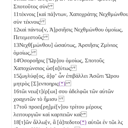
Σποτοῦτος σὺν
11
τέκνοις [καὶ πά]ντων, Χαποχράτης Νεχθμώνθο
σὺν τέκνοις
12
καὶ πάντω[ν, Ἁ]ρσιῆσις Νεχθμώνθου ὁμοίως,
Πετεμεστοῦς
13
Νεχθ[μώνθου] ὡσαύτως, Ἁρσιῆσις Ζμίνιος
ὁμοίως,
14
Ὀσοροῆρις [Ὥρ]ου ὁμοίως, Σποτοῦς
Χαποχώνσιος ὡσ[α]ύτως
15
ζωγλύφ[ος, ἀ]φʼ ὧν ἐπιβάλλει Ἁσῶτι Ὥρου
μητρὸς [Σ]ενποηρις
(*)
16
τῶι νεω[τ]έρ[ωι] σου ἀδελφῶι τῶν αὐτῶν
χοαχυτῶν τὸ ἥμισυ
17
τοῦ προει[ρη]μέ[ν]ου τρίτου
μέρους
λειτουργιῶν καὶ καρπειῶν καὶ
18
[τ]ῶν ἄλλω[ν, ἃ [ἀ]πεδοτο
(*)
αὐτῶι ἐν τῶι
λϛ