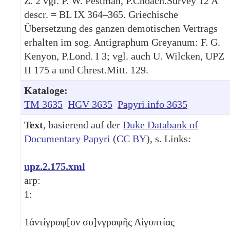
Z. 2 vgl. P. W. Pestman, P.Choach.Survey 12 A
descr. = BL IX 364–365. Griechische
Übersetzung des ganzen demotischen Vertrags
erhalten im sog. Antigraphum Greyanum: F. G.
Kenyon, P.Lond. I 3; vgl. auch U. Wilcken, UPZ
II 175 a und Chrest.Mitt. 129.
Kataloge:
TM 3635
HGV 3635
Papyri.info 3635
Text
, basierend auf der
Duke Databank of
Documentary Papyri
(
CC BY
), s. Links:
upz.2.175.xml
arp:
1:
1
ἀντίγραφ[ον συ]νγραφῆς Αἰγυπτίας