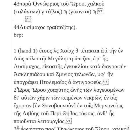
43
παρὰ Ὀννώφριος τοῦ Ὥρου, χαλκοῦ
(ταλάντων)
γ
τέ(λος)
ϡ
(γίνονται)
ϡ
.
——
44
Λυσίμαχος τρα(πεζίτης).
brp:
1
(hand 1) ἔτους
λϛ
Χοίαχ
θ
τέτακται ἐπὶ τὴν ἐν
Διὸς πόλει τῆι Μεγάληι τράπεζαν, ἐφʼ ἧς
Λυσίμαχος, εἰκοστῆς ἐγκυκλίου κατὰ διαγραφὴν
Ἀσκληπιάδου καὶ Ζμίνιος τελωνῶν, ὑφʼ ἣν
ὑπογράφει Πτολεμαῖος ὁ ἀντιγραφεύς,
2
Ὧρος Ὥρου χοαχύτης ὠνῆς τῶν λογευομένων
διʼ αὐτῶν χάριν τῶν κειμένων νεκρῶν, ἐν οἷς
ἔχουσιν [ἐν Θυναβουνοὺν] ἐν τοῖς Μεμνονείοις
τῆς Λιβύης τοῦ Περὶ Θήβας τάφοις, ἀνθʼ ἧς
ποιοῦνται λειτουργίας,
3
ἃ ἐωνήσατο παρʼ Ὀννώφριος τοῦ Ὥρου, χαλκοῦ