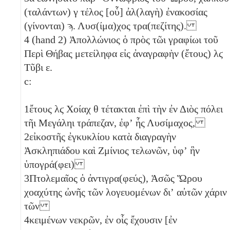
(ταλάντων)
γ
τέλος [οὗ] ἀλ(λαγὴ) ἐνακοσίας
(γίνονται)
ϡ
. Λυσ(ίμα)χος τρα(πεζίτης).
4
(hand 2) Ἀπολλώνιος ὁ πρὸς τῶι γραφίωι τοῦ
Περὶ Θήβας μετείληφα εἰς ἀναγραφὴν (ἔτους)
λϛ
Τῦβι
ε
.
c:
1
ἔτους
λϛ
Χοίαχ
θ
τέτακται ἐπὶ τὴν ἐν Διὸς πόλει
τῆι Μεγάληι τράπεζαν, ἐφʼ ἧς Λυσίμαχος,
2
εἰκοστῆς ἐγκυκλίου κατὰ διαγραγὴν
Ἀσκληπιάδου καὶ Ζμίνιος τελωνῶν, ὑφʼ ἣν
ὑπογρά(φει)
3
Πτολεμαῖος ὁ ἀντιγρα(φεύς), Ἁσῶς Ὥρου
χοαχύτης ὠνῆς τῶν λογευομένων διʼ αὐτῶν χάριν
τῶν
4
κειμένων νεκρῶν, ἐν οἷς ἔχουσιν [ἐν