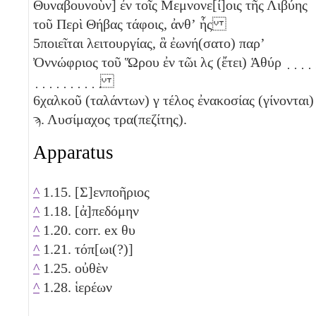
Θυναβουνοὺν] ἐν τοῖς Μεμνονε[ί]οις τῆς Λιβύης
τοῦ Περὶ Θήβας τάφοις, ἀνθʼ ἧς
5
ποιεῖται λειτουργίας, ἃ ἐωνή(σατο) παρʼ
Ὀννώφριος τοῦ Ὥρου ἐν τῶι
λϛ
(ἔτει) Ἁθύρ ̣ ̣ ̣ ̣ 
̣ ̣ ̣ ̣ ̣ ̣ ̣ ̣ ̣ ̣
6
χαλκοῦ (ταλάντων)
γ
τέλος ἐνακοσίας (γίνονται)
ϡ
. Λυσίμαχος τρα(πεζίτης).
Apparatus
^
1.15. [Σ]ενποῆριος
^
1.18. [ἀ]πεδόμην
^
1.20. corr. ex θυ
^
1.21. τόπ[ωι(?)]
^
1.25. οὐθὲν
^
1.28. ἱερέων