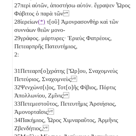
27
περὶ αὐτῶν, ἀποστήσω αὐτόν. ἔγραψεν Ὧρος
Φάβιτος ὁ παρὰ τῶν
28
ἱερείων
(*)
τ[οῦ] Ἀμονρασονθὴρ καὶ τῶν
συννάων θεῶν μονο-
29
γράφος. μάρτυρες· Ἑριεὺς Φατρέους,
Πετεαρπρῆς Πατευτήμιος,
2:
31
Πετεαρπ[ο]χράτης [Ὥρ]ου, Σναχομνεὺς
Πετεύριος, Σναχομνεὺς
32
Ψενχώνσ[ι]ος, Τοτ[ο]ῆς Φίβιος, Πόρτις
Ἀπολλωνίου, Ζμῖνις
33
Πετεμεστοῦτος, Πετευτῆμις Ἁρσιήσιος,
Ἀμονορταῖσις
34
Πακήμιος, Ὧρος Χιμναραῦτος, Ἁρμῆνις
Ζβενδήτιος,