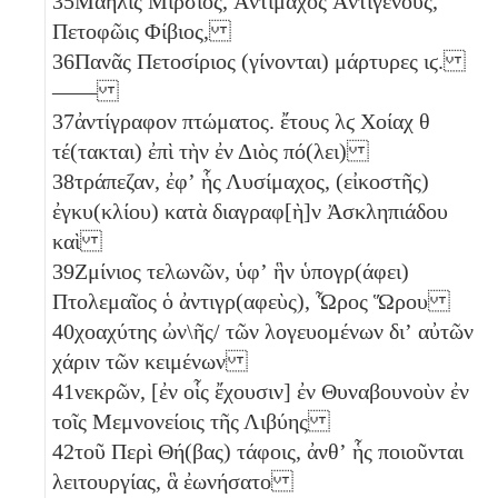
35
Μαῆλις Μίρσιος, Ἀντίμαχος Ἀντιγένους,
Πετοφῶις Φίβιος,
36
Πανᾶς Πετοσίριος (γίνονται) μάρτυρες
ιϛ
.
——
37
ἀντίγραφον πτώματος. ἔτους
λϛ
Χοίαχ
θ
τέ(τακται) ἐπὶ τὴν ἐν Διὸς πό(λει)
38
τράπεζαν, ἐφʼ ἧς Λυσίμαχος, (εἰκοστῆς)
ἐγκυ(κλίου) κατὰ διαγραφ[ὴ]ν Ἀσκληπιάδου
καὶ
39
Ζμίνιος τελωνῶν, ὑφʼ ἣν ὑπογρ(άφει)
Πτολεμαῖος ὁ ἀντιγρ(αφεὺς), Ὧρος Ὥρου
40
χοαχύτης ὠν\ῆς/ τῶν λογευομένων διʼ αὐτῶν
χάριν τῶν κειμένων
41
νεκρῶν, [ἐν οἷς ἔχουσιν] ἐν Θυναβουνοὺν ἐν
τοῖς Μεμνονείοις τῆς Λιβύης
42
τοῦ Περὶ Θή(βας) τάφοις, ἀνθʼ ἧς ποιοῦνται
λειτουργίας, ἃ ἐωνήσατο