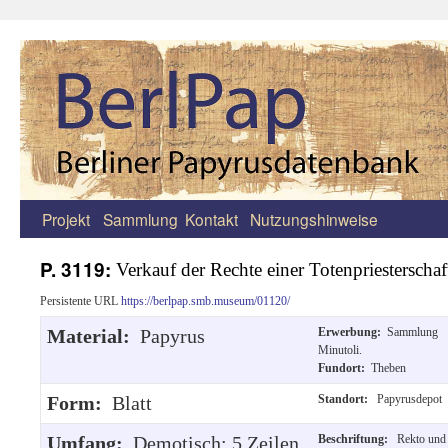
Projekt
Sammlung
Kontakt
Nutzungshinweise
Zum
Inhalt
P. 3119:
Verkauf der Rechte einer Totenpriesterschaf
springen
Persistente URL
https://berlpap.smb.museum/01120/
Material:
Papyrus
Erwerbung:
Sammlung
Minutoli.
Fundort:
Theben
Form:
Blatt
Standort:
Papyrusdepot
Umfang:
Demotisch: 5 Zeilen,
Beschriftung:
Rekto und