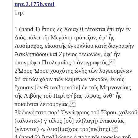
upz.2.175b.xml
brp:
1
(hand 1) ἔτους
λϛ
Χοίαχ
θ
τέτακται ἐπὶ τὴν ἐν
Διὸς πόλει τῆι Μεγάληι τράπεζαν, ἐφʼ ἧς
Λυσίμαχος, εἰκοστῆς ἐγκυκλίου κατὰ διαγραφὴν
Ἀσκληπιάδου καὶ Ζμίνιος τελωνῶν, ὑφʼ ἣν
ὑπογράφει Πτολεμαῖος ὁ ἀντιγραφεύς,
2
Ὧρος Ὥρου χοαχύτης ὠνῆς τῶν λογευομένων
διʼ αὐτῶν χάριν τῶν κειμένων νεκρῶν, ἐν οἷς
ἔχουσιν [ἐν Θυναβουνοὺν] ἐν τοῖς Μεμνονείοις
τῆς Λιβύης τοῦ Περὶ Θήβας τάφοις, ἀνθʼ ἧς
ποιοῦνται λειτουργίας,
3
ἃ ἐωνήσατο παρʼ Ὀννώφριος τοῦ Ὥρου, χαλκοῦ
(ταλάντων)
γ
τέλος [οὗ] ἀλ(λαγὴ) ἐνακοσίας
(γίνονται)
ϡ
. Λυσ(ίμα)χος τρα(πεζίτης).
4
(hand 2) Ἀπολλώνιος ὁ πρὸς τῶι γραφίωι τοῦ