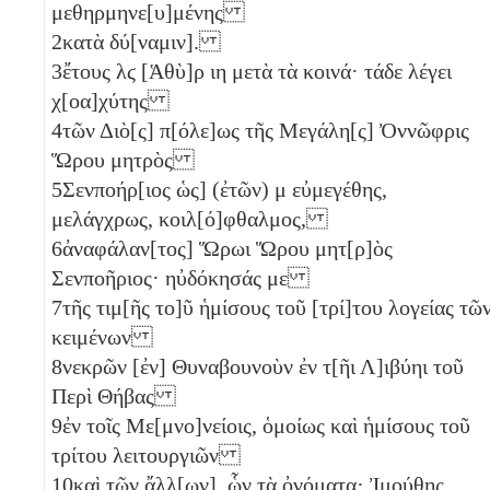
μεθηρμηνε[υ]μένης
2
κατὰ δύ[ναμιν].
3
ἔτους
λϛ
[Ἁθὺ]ρ
ιη
μετὰ τὰ κοινά· τάδε λέγει
χ[οα]χύτης
4
τῶν Διὸ[ς] π[όλε]ως τῆς Μεγάλη[ς] Ὀννῶφρις
Ὥρου μητρὸς
5
Σενποήρ[ιος ὡς] (ἐτῶν)
μ
εὐμεγέθης,
μελάγχρως, κοιλ[ό]φθαλμος,
6
ἀναφάλαν[τος] Ὥρωι Ὥρου μητ[ρ]ὸς
Σενποῆριος· ηὐδόκησάς με
7
τῆς τιμ[ῆς το]ῦ ἡμίσους
τοῦ [τρί]του
λογείας τῶ
κειμένων
8
νεκρῶν [ἐν] Θυναβουνοὺν ἐν τ[ῆι Λ]ιβύηι τοῦ
Περὶ Θήβας
9
ἐν τοῖς Με[μνο]νείοις, ὁμοίως καὶ ἡμίσους
τοῦ
τρίτου
λειτουργιῶν
10
καὶ τῶν ἄλλ[ων], ὧν τὰ ὀνόματα· Ἰμούθης