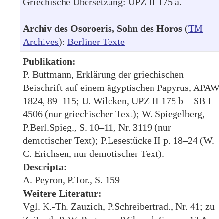
Griechische Übersetzung: UPZ II 175 a.
Archiv des Osoroeris, Sohn des Horos
(
TM
Archives
):
Berliner Texte
Publikation:
P. Buttmann, Erklärung der griechischen
Beischrift auf einem ägyptischen Papyrus, APA
1824, 89–115; U. Wilcken, UPZ II 175 b = SB I
4506 (nur griechischer Text); W. Spiegelberg,
P.Berl.Spieg., S. 10–11, Nr. 3119 (nur
demotischer Text); P.Lesestücke II p. 18–24 (W.
C. Erichsen, nur demotischer Text).
Descripta:
A. Peyron, P.Tor., S. 159
Weitere Literatur:
Vgl. K.-Th. Zauzich, P.Schreibertrad., Nr. 41; zu