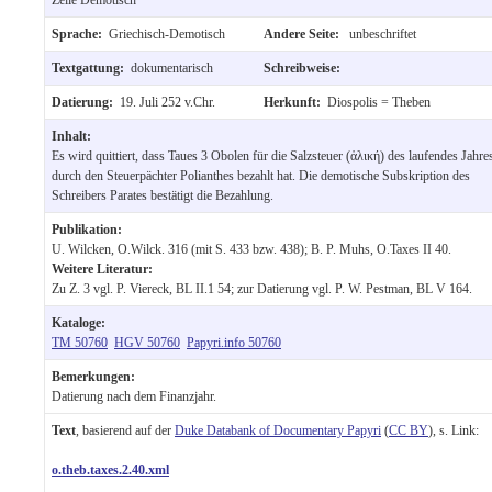
Sprache:
Griechisch-Demotisch
Andere Seite:
unbeschriftet
Textgattung:
dokumentarisch
Schreibweise:
Datierung:
19. Juli 252 v.Chr.
Herkunft:
Diospolis = Theben
Inhalt:
Es wird quittiert, dass Taues 3 Obolen für die Salzsteuer (ἁλική) des laufendes Jahre
durch den Steuerpächter Polianthes bezahlt hat. Die demotische Subskription des
Schreibers Parates bestätigt die Bezahlung.
Publikation:
U. Wilcken, O.Wilck. 316 (mit S. 433 bzw. 438); B. P. Muhs, O.Taxes II 40.
Weitere Literatur:
Zu Z. 3 vgl. P. Viereck, BL II.1 54; zur Datierung vgl. P. W. Pestman, BL V 164.
Kataloge:
TM 50760
HGV 50760
Papyri.info 50760
Bemerkungen:
Datierung nach dem Finanzjahr.
Text
, basierend auf der
Duke Databank of Documentary Papyri
(
CC BY
), s. Link:
o.theb.taxes.2.40.xml