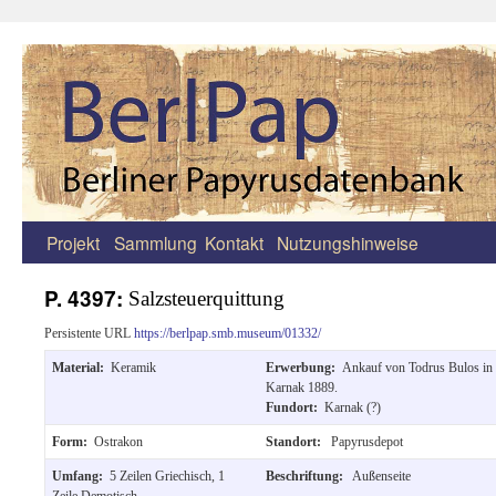
Projekt
Sammlung
Kontakt
Nutzungshinweise
Zum
Inhalt
P. 4397:
Salzsteuerquittung
springen
Persistente URL
https://berlpap.smb.museum/01332/
Material:
Keramik
Erwerbung:
Ankauf von Todrus Bulos in
Karnak 1889.
Fundort:
Karnak (?)
Form:
Ostrakon
Standort:
Papyrusdepot
Umfang:
5 Zeilen Griechisch, 1
Beschriftung:
Außenseite
Zeile Demotisch