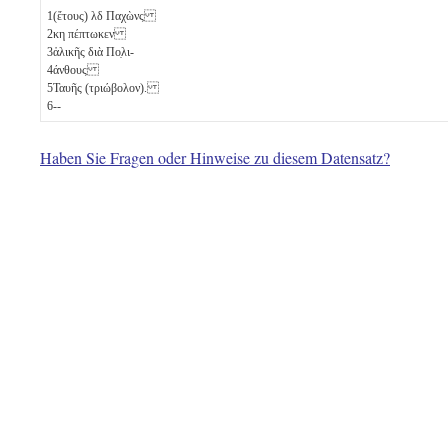
1
(ἔτους)
λδ
Παχὼνς
2
κη
πέπτωκεν
3
ἁλικῆς διὰ Πο̣λι-
4
άνθους
5
Ταυῆς
(τριώβολον)
.
6
--
Haben Sie Fragen oder Hinweise zu diesem Datensatz?