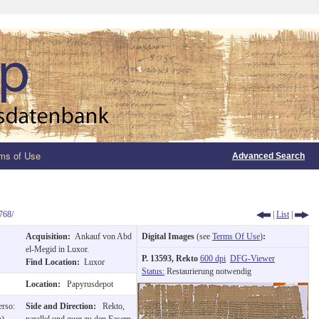
ms of Use
Advanced Search
768/
|
List
|
Acquisition:
Ankauf von Abd
Digital Images
(see
Terms Of Use
)
:
el-Megid in Luxor.
P. 13593, Rekto
600 dpi
DFG-Viewer
Find Location:
Luxor
Status:
Restaurierung notwendig
Location:
Papyrusdepot
erso:
Side and Direction:
Rekto,
h)
parallel und quer zu den Fasern