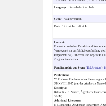
Language:
Demotisch-Griechisch
Genre:
dokumentarisch
Date:
12. Oktober 198 v.Chr.
Content:
Ehevertrag zwischen Petosiris und Sennesis mi
Vermögen (sehr ausführliche Aufzählung des B
mitgebracht hat), Erbrechte und Regeln im Fal
Zeugenunterschriften.
Familienarchiv aus Syene
(
TM Archives
):
Be
Publication:
W. Erichsen, Ein demotischer Ehevertrag aus
SB XVIII 13085 (nur der griechische Name de
Descripta:
Rekto: K.-Th. Zauzich, Ägyptische Handschr
33–34).
Additional Literature:
E. Lüddeckens, Ägyptische Eheverträge, Ägyp