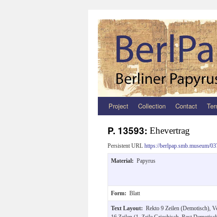
Project
Collection
Contact
Ter
Zum
Inhalt
P. 13593:
Ehevertrag
springen
Persistent URL
https://berlpap.smb.museum/03
Material:
Papyrus
Form:
Blatt
Text Layout:
Rekto 9 Zeilen (Demotisch), V
16 Zeilen (1. Zeile Griechisch, Rest Demotisc