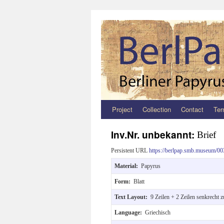
Project
Collection
Contact
Ter
Zum
Inhalt
Inv.Nr. unbekannt:
Brief
springen
Persistent URL
https://berlpap.smb.museum/00
Material:
Papyrus
Form:
Blatt
Text Layout:
9 Zeilen + 2 Zeilen senkrecht 
Language:
Griechisch