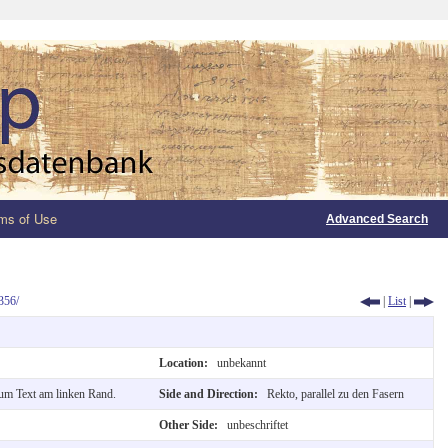
ms of Use
Advanced Search
356/
|
List
|
Location:
unbekannt
zum Text am linken Rand.
Side and Direction:
Rekto, parallel zu den Fasern
Other Side:
unbeschriftet