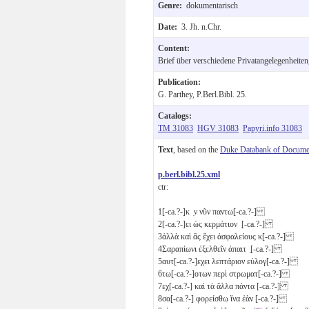
Genre:
dokumentarisch
Date:
3. Jh. n.Chr.
Content:
Brief über verschiedene Privatangelegenheite
Publication:
G. Parthey, P.Berl.Bibl. 25.
Catalogs:
TM 31083
HGV 31083
Papyri.info 31083
Text
, based on the
Duke Databank of Documen
p.berl.bibl.25.xml
ctr:
1
[-ca.?-]κ ̣ν νῦν παντω[-ca.?-]
2
[-ca.?-]ει ὡς κερμάτιον ̣[-ca.?-]
3
ἀλλὰ καὶ ἃς ἔχει ἀσφαλείους κ[-ca.?-]
4
Σαραπίωνι ἐξελθεῖν ἀπαιτ ̣[-ca.?-]
5
αυτ[-ca.?-]εχει λεπτάριον εὐλογ[-ca.?-]
6
τω[-ca.?-]οτων περὶ στρωματ[-ca.?-]
7
εχ[-ca.?-] καὶ τὰ ἄλλα πάντα [-ca.?-]
8
σα[-ca.?-] φορείσθω ἵνα ἐὰν [-ca.?-]