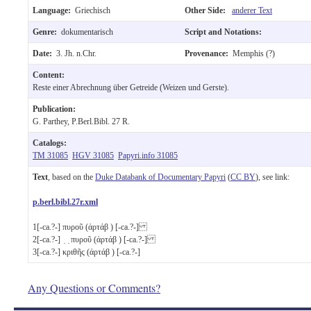
Language:
Griechisch
Other Side:
anderer Text
Genre:
dokumentarisch
Script and Notations:
Date:
3. Jh. n.Chr.
Provenance:
Memphis (?)
Content:
Reste einer Abrechnung über Getreide (Weizen und Gerste).
Publication:
G. Parthey, P.Berl.Bibl. 27 R.
Catalogs:
TM 31085
HGV 31085
Papyri.info 31085
Text
, based on the
Duke Databank of Documentary Papyri
(
CC BY
), see link:
p.berl.bibl.27r.xml
1
[-ca.?-] πυροῦ (ἀρτάβ ) [-ca.?-]
2
[-ca.?-] ̣ ̣ πυροῦ (ἀρτάβ ) [-ca.?-]
3
[-ca.?-] κριθῆς (ἀρτάβ ) [-ca.?-]
Any Questions or Comments?