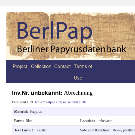
Project
Collection
Contact
Terms of
Zum
Use
Inhalt
springen
Inv.Nr. unbekannt:
Abrechnung
Persistent URL
https://berlpap.smb.museum/00358/
Material:
Papyrus
Form:
Blatt
Location:
unbekannt
Text Layout:
3 Zeilen.
Side and Direction:
Rekto, parallel