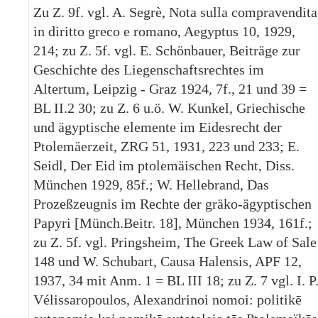
Zu Z. 9f. vgl. A. Segrè, Nota sulla compravendita
in diritto greco e romano, Aegyptus 10, 1929,
214; zu Z. 5f. vgl. E. Schönbauer, Beiträge zur
Geschichte des Liegenschaftsrechtes im
Altertum, Leipzig - Graz 1924, 7f., 21 und 39 =
BL II.2 30; zu Z. 6 u.ö. W. Kunkel, Griechische
und ägyptische elemente im Eidesrecht der
Ptolemäerzeit, ZRG 51, 1931, 223 und 233; E.
Seidl, Der Eid im ptolemäischen Recht, Diss.
München 1929, 85f.; W. Hellebrand, Das
Prozeßzeugnis im Rechte der gräko-ägyptischen
Papyri [Münch.Beitr. 18], München 1934, 161f.;
zu Z. 5f. vgl. Pringsheim, The Greek Law of Sale
148 und W. Schubart, Causa Halensis, APF 12,
1937, 34 mit Anm. 1 = BL III 18; zu Z. 7 vgl. I. P
Vélissaropoulos, Alexandrinoi nomoi: politikē