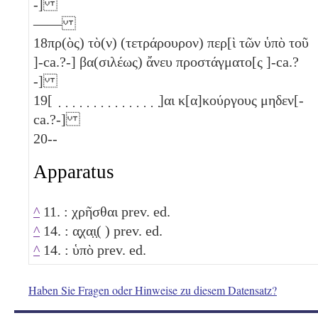
-]
——
18
πρ(ὸς) τὸ(ν) (τετράρουρον) περ[ὶ τῶν ὑπὸ τοῦ
]-ca.?-] βα(σιλέως) ἄνευ προστάγματο[ς ]-ca.?
-]
19
[ ̣ ̣ ̣ ̣ ̣ ̣ ̣ ̣ ̣ ̣ ̣ ̣ ̣ ̣ ̣]αι κ[α]κούργους μηδεν[-
ca.?-]
20
--
Apparatus
^
11. : χρῆσθαι prev. ed.
^
14. : α̣χα̣ι̣( ) prev. ed.
^
14. : ὑπὸ prev. ed.
Haben Sie Fragen oder Hinweise zu diesem Datensatz?