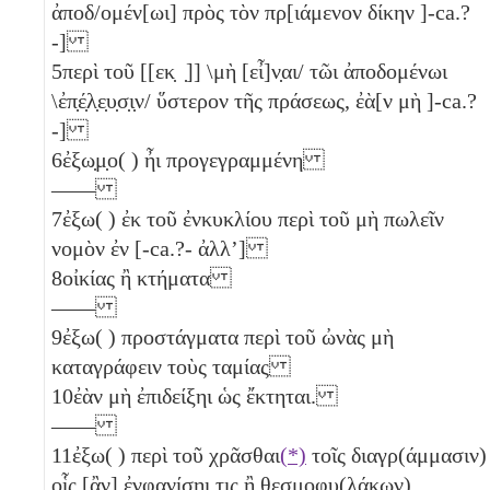
ἀποδ/ομέν[ωι] πρὸς τὸν πρ[ιάμενον δίκην ]-ca.?
-]
5
περὶ τοῦ [[εκ̣ ̣]] \μὴ [εἶ]ν̣αι/ τῶι ἀποδομένωι
\ἐπ̣έ̣λ̣ε̣υ̣σ̣ι̣ν/ ὕστερον τῆς πράσεως, ἐὰ[ν μὴ ]-ca.?
-]
6
ἐξω̣μ̣ο( ) ἦι προγεγραμμένη
——
7
ἐξω( ) ἐκ τοῦ ἐνκυκλίου περὶ τοῦ μὴ πωλεῖν
νομὸν ἐν [-ca.?- ἀλλʼ]
8
οἰκίας ἢ κτήματα
——
9
ἐξω( ) προστάγματα περὶ τοῦ ὠνὰς μὴ
καταγράφειν τοὺς ταμίας
10
ἐὰν μὴ ἐπιδείξηι ὡς ἔκτηται.
——
11
ἐξω( ) περὶ τοῦ χρᾶσθαι
(*)
τοῖς διαγρ(άμμασιν)
οἷς [ἂν] ἐνφανί̣σ̣η̣ι̣ τ̣ι̣ς̣ ἢ θεσμοφυ(λάκων)