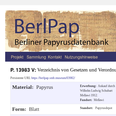
Projekt
Sammlung
Kontakt
Nutzungshinweise
Zum
Inhalt
P. 13983 V:
Verzeichnis von Gesetzen und Verordn
springen
Persistente URL
https://berlpap.smb.museum/03982/
Material:
Papyrus
Erwerbung:
Ankauf durch
Wilhelm Ludwig Schubart
Mellawi 1912.
Fundort:
Mellawi
Form:
Blatt
Standort:
Papyrusdepot