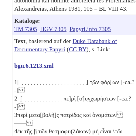
autonomia kai nomikē autoteleia tēs Ptolemaïkēs
Alexandreias, Athens 1981, 105 = BL VIII 43.
Kataloge:
TM 7305
HGV 7305
Papyri.info 7305
Text
, basierend auf der
Duke Databank of
Documentary Papyri
(
CC BY
), s. Link:
bgu.6.1213.xml
1
[ ̣ ̣ ̣ ̣ ̣ ̣ ̣ ̣ ̣ ̣ ̣ ̣ ̣ ̣ ̣ ̣ ̣ ̣ ̣ ̣ ̣ ̣] τ̣ῶν φόρ̣[ων ]-ca.?
-]
2
̣[ ̣ ̣ ̣ ̣ ̣ ̣ ̣ ̣ ̣ ̣ ̣ ̣ ̣ πε]ρ̣ὶ̣ [σ]υ̣γ̣χ̣ωρήσεων [-ca.?
-]
3
περὶ μετα[βολῆ]ς πατρίδος καὶ ὀνομάτων
——
4
ἐκ τῆ̣ς̣
β̣
τῶν θεσμοφυ(λάκων) μὴ εἶναι \τῶι