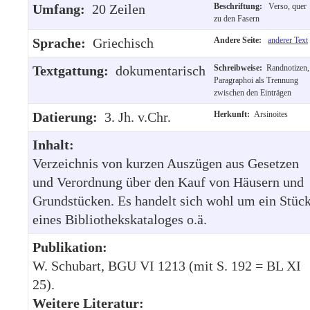
Umfang:
20 Zeilen
Beschriftung:
Verso, quer
zu den Fasern
Sprache:
Griechisch
Andere Seite:
anderer Text
Textgattung:
dokumentarisch
Schreibweise:
Randnotizen,
Paragraphoi als Trennung
zwischen den Einträgen
Datierung:
3. Jh. v.Chr.
Herkunft:
Arsinoites
Inhalt:
Verzeichnis von kurzen Auszügen aus Gesetzen
und Verordnung über den Kauf von Häusern und
Grundstücken. Es handelt sich wohl um ein Stüc
eines Bibliothekskataloges o.ä.
Publikation:
W. Schubart, BGU VI 1213 (mit S. 192 = BL XI
25).
Weitere Literatur: