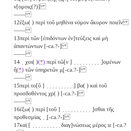
ν[ομοις(?)]
——
12
ἐξω( ) περὶ τοῦ μηθένα νόμον ἄκυρον ποιεῖν
——
13
περὶ τῶν [ἐπιδόντων ἐν]τεύξεις καὶ μὴ
ἀπαντώντων [-ca.?-]
——
14
̣ ̣χοι( )
(*)
περὶ τῶ[ν ] ̣ ̣ ̣ ̣ ̣ ̣ ̣ ̣ ̣ ̣]ομένων
ἢ
(*)
τῶν ὑπηρετῶν μ̣[-ca.?-]
——
15
περὶ το[ῦ ] ̣ ̣ ̣ ̣ ̣ ̣ ̣ ̣ ̣ ̣] βα( ) καὶ τοῦ
προσδοθέντος χρ( ) [-ca.?-]
——
16
ἐξω( ) περὶ [τοῦ ] ̣ ̣ ̣ ̣ ̣ ̣ ̣ ̣ ̣ ̣ ̣]σθαι τῆς
προθεσμίας ̣ ̣[-ca.?-]
17
καὶ̣ [ ̣ ̣ ̣ ̣ ̣ ̣ ̣ ̣ ̣ ̣ διαγ]νώσεως μέρος
ιε
[-ca.?