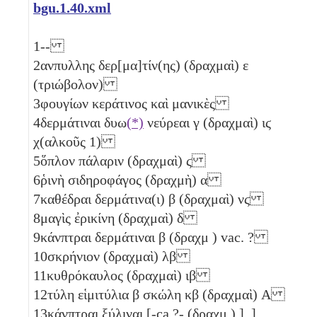
bgu.1.40.xml
1
--
2
ανπυλλης δερ[μα]τίν(ης) (δραχμαὶ)
ε
(τριώβολον)
3
φουγίων κεράτινος καὶ μανικὲς
4
δερμάτιναι δυω
(*)
νεύρεαι
γ
(δραχμαὶ)
ιϛ
χ(αλκοῦς 1)
5
ὅπλον πάλαριν (δραχμαὶ)
ϛ
6
ῥινὴ σιδηροφάγος (δραχμὴ)
α
7
καθέδραι δερμάτινα(ι)
β
(δραχμαὶ)
νϛ
8
μαγὶς ἐρικίνη (δραχμαὶ)
δ
9
κάνπτραι δερμάτιναι
β
(δραχμ ) vac. ?
10
σκρήνιον (δραχμαὶ)
λβ
11
κυθρόκαυλος (δραχμαὶ)
ιβ
12
τύλη εἱμιτύλια
β
σκώλη
κβ
(δραχμαὶ)
Α
13
κάνπτραι ξύλιναι [-ca.?- (δραχμ ) ] ̣]