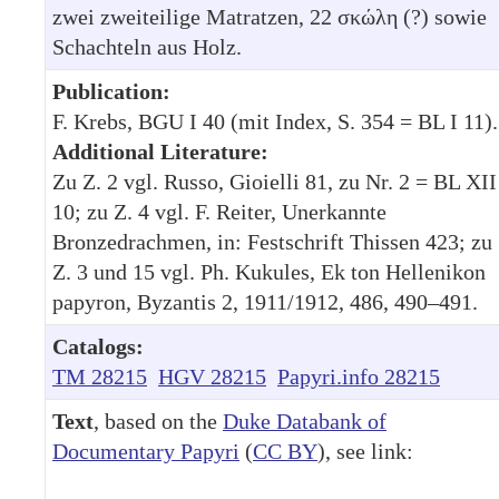
zwei zweiteilige Matratzen, 22 σκώλη (?) sowie
Schachteln aus Holz.
Publication:
F. Krebs, BGU I 40 (mit Index, S. 354 = BL I 11).
Additional Literature:
Zu Z. 2 vgl. Russo, Gioielli 81, zu Nr. 2 = BL XII
10; zu Z. 4 vgl. F. Reiter, Unerkannte
Bronzedrachmen, in: Festschrift Thissen 423; zu
Z. 3 und 15 vgl. Ph. Kukules, Ek ton Hellenikon
papyron, Byzantis 2, 1911/1912, 486, 490–491.
Catalogs:
TM 28215
HGV 28215
Papyri.info 28215
Text
, based on the
Duke Databank of
Documentary Papyri
(
CC BY
), see link: