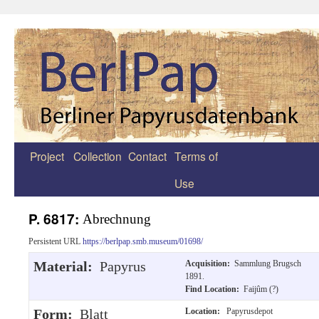
Project
Collection
Contact
Terms of
Zum
Use
Inhalt
springen
P. 6817:
Abrechnung
Persistent URL
https://berlpap.smb.museum/01698/
Material:
Papyrus
Acquisition:
Sammlung Brugsch
1891.
Find Location:
Faijûm (?)
Form:
Blatt
Location:
Papyrusdepot