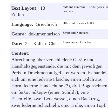
Text Layout:
13
Side and Direction:
Rekto, parallel z
den Fasern
Zeilen.
Language:
Griechisch
Other Side:
unbeschriftet
Genre:
dokumentarisch
Script and Notations:
Date:
2. – 3. Jh. n.Chr.
Provenance:
Arsinoites
Content:
Abrechnung über verschiedene Geräte und
Haushaltsgegenstände, die mit dem jeweiligen
Preis in Drachmen aufgelistet werden. Es handelt
sich um eine lederne Flasche, einen Dolch aus
Horn, lederne Handschuhe (?), drei Bogensehnen
ein ὅπλον πάλαριν (einen Schild?), eine
Eisenfeile, zwei Ledersessel, einen Backtrog,
zwei lederne Schachteln, eine Truhe, einen Topf,