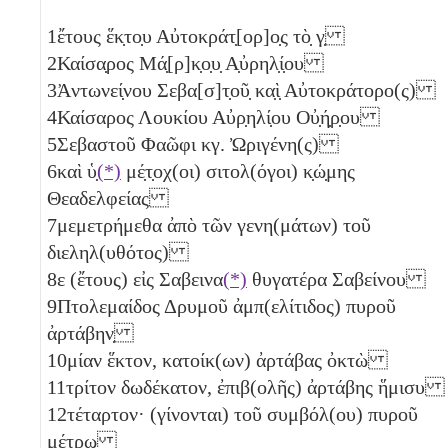
1
ἔτους ἕκ̣το̣υ Αὐτοκράτ̣[ορ]ο̣ς τὸ̣
γ̣
2
Καίσα̣ρος Μά̣[ρ]κ̣ο̣υ̣ Α̣ὐρηλ̣ί̣ου
3
Ἀντωνεί̣νου Σεβα[σ]τ̣οῦ̣ κα̣ὶ̣ Αὐτοκράτορο(ς)
4
Καίσαρος Λουκίου Αὐρ̣ηλί̣ου Οὐ̣ή̣ρ̣ου
5
Σεβαστοῦ Φαῶφι
κγ
. Ὠριγένη(ς)
6
καὶ ὑ̣
(*)
μέ̣τ̣οχ(οι) σιτολ(όγοι) κ̣ώ̣μης
Θεαδελφείας
7
μεμετρήμεθα ἀπὸ τῶν γενη(μάτων) τοῦ
διεληλ(υθότος)
8
ε
(ἔτους) εἰς Σαβεινα
(*)
θυγατέρα Σαβείνου
9
Πτολεμαίδος Δρυμοῦ ἀμπ(ελίτιδος) πυροῦ
ἀρτάβην̣
10
μίαν
ἕκτον
, κατοίκ(ων) ἀρτάβας
ὀκτὼ
11
τρίτον
δωδέκατον
, ἐπιβ(ολῆς) ἀρτάβης
ἥμισυ
12
τέταρτον
· (γίνονται) τοῦ συμβόλ(ου) πυροῦ
μέτρῳ