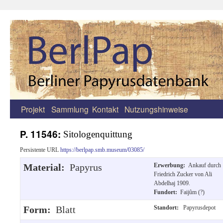
Projekt
Sammlung
Kontakt
Nutzungshinweise
Zum
Inhalt
P. 11546:
Sitologenquittung
springen
Persistente URL
https://berlpap.smb.museum/03085/
Material:
Papyrus
Erwerbung:
Ankauf durch
Friedrich Zucker von Ali
Abdelhaj 1909.
Fundort:
Faijûm (?)
Form:
Blatt
Standort:
Papyrusdepot