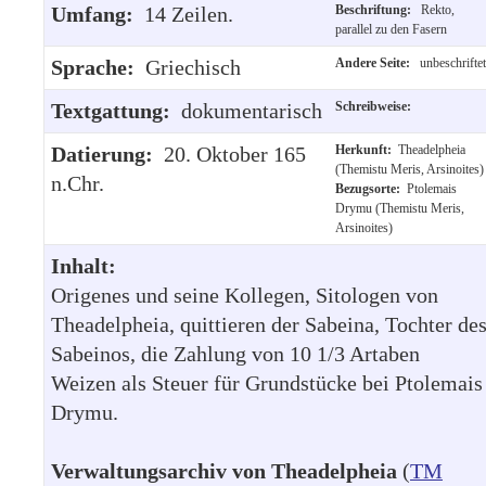
Umfang:
14 Zeilen.
Beschriftung:
Rekto,
parallel zu den Fasern
Sprache:
Griechisch
Andere Seite:
unbeschriftet
Textgattung:
dokumentarisch
Schreibweise:
Datierung:
20. Oktober 165
Herkunft:
Theadelpheia
(Themistu Meris, Arsinoites)
n.Chr.
Bezugsorte:
Ptolemais
Drymu (Themistu Meris,
Arsinoites)
Inhalt:
Origenes und seine Kollegen, Sitologen von
Theadelpheia, quittieren der Sabeina, Tochter de
Sabeinos, die Zahlung von 10 1/3 Artaben
Weizen als Steuer für Grundstücke bei Ptolemais
Drymu.
Verwaltungsarchiv von Theadelpheia
(
TM