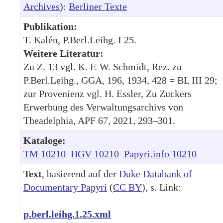
Archives
):
Berliner Texte
Publikation:
T. Kalén, P.Berl.Leihg. I 25.
Weitere Literatur:
Zu Z. 13 vgl. K. F. W. Schmidt, Rez. zu
P.Berl.Leihg., GGA, 196, 1934, 428 = BL III 29;
zur Provenienz vgl. H. Essler, Zu Zuckers
Erwerbung des Verwaltungsarchivs von
Theadelphia, APF 67, 2021, 293–301.
Kataloge:
TM 10210
HGV 10210
Papyri.info 10210
Text
, basierend auf der
Duke Databank of
Documentary Papyri
(
CC BY
), s. Link:
p.berl.leihg.1.25.xml