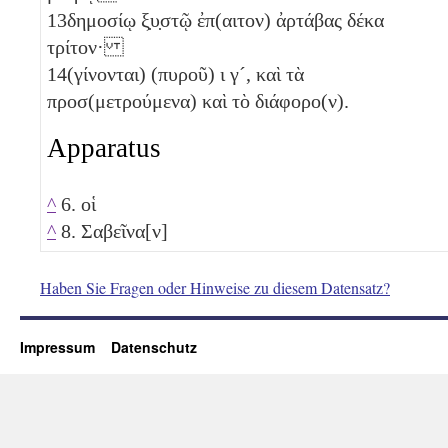
13
δημοσίῳ ξ̣υ̣στῷ ἐπ(αιτον) ἀρτάβας δέκα
τρίτον·
14
(γίνονται) (πυροῦ)
ι
γ´
, καὶ τὰ
προσ(μετρούμενα) καὶ τὸ διάφορο(ν).
Apparatus
^
6. οἱ
^
8. Σαβεῖνα[ν]
Haben Sie Fragen oder Hinweise zu diesem Datensatz?
Impressum
Datenschutz