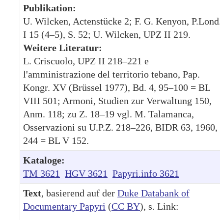
Publikation:
U. Wilcken, Actenstücke 2; F. G. Kenyon, P.Lond
I 15 (4–5), S. 52; U. Wilcken, UPZ II 219.
Weitere Literatur:
L. Criscuolo, UPZ II 218–221 e
l'amministrazione del territorio tebano, Pap.
Kongr. XV (Brüssel 1977), Bd. 4, 95–100 = BL
VIII 501; Armoni, Studien zur Verwaltung 150,
Anm. 118; zu Z. 18–19 vgl. M. Talamanca,
Osservazioni su U.P.Z. 218–226, BIDR 63, 1960,
244 = BL V 152.
Kataloge:
TM 3621
HGV 3621
Papyri.info 3621
Text
, basierend auf der
Duke Databank of
Documentary Papyri
(
CC BY
), s. Link: