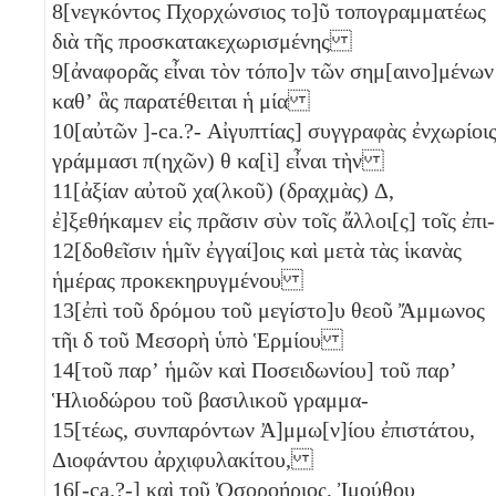
8
[νεγκόντος Πχορχώνσιος το]ῦ τοπογραμματέως
διὰ τῆς προσκατακεχωρισμένης
9
[ἀναφορᾶς εἶναι τὸν τόπο]ν τῶν σημ[αινο]μένων
καθʼ ἃς παρατέθειται ἡ μία
10
[αὐτῶν ]-ca.?- Αἰγυπτίας] συγγραφὰς ἐνχωρίοι
γράμμασι π(ηχῶν)
θ
κα[ὶ] εἶναι τὴν
11
[ἀξίαν αὐτοῦ χα(λκοῦ) (δραχμὰς)
Δ
,
ἐ]ξεθήκαμεν εἰς πρᾶσιν σὺν τοῖς ἄλλοι[ς] τοῖς ἐπι-
12
[δοθεῖσιν ἡμῖν ἐγγαί]οις καὶ μετὰ τὰς ἱκανὰς
ἡμέρας προκεκηρυγμένου
13
[ἐπὶ τοῦ δρόμου τοῦ μεγίστο]υ θεοῦ Ἄμμωνος
τῆι
δ
τοῦ Μεσορὴ ὑπὸ Ἑρμίου
14
[τοῦ παρʼ ἡμῶν καὶ Ποσειδωνίου] τοῦ παρʼ
Ἡλιοδώρου τοῦ βασιλικοῦ γραμμα-
15
[τέως, συνπαρόντων Ἀ]μμω[ν]ίου ἐπιστάτου,
Διοφάντου ἀρχιφυλακίτου,
16
[-ca.?-] καὶ τοῦ Ὀσοροήριος, Ἰμούθου