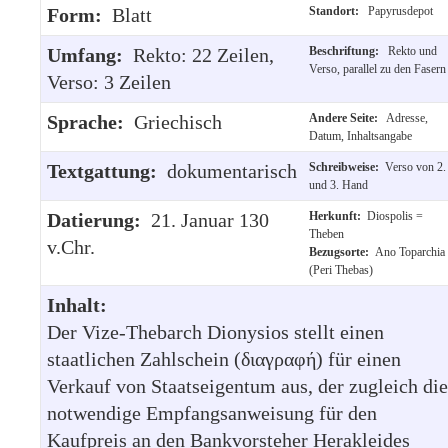
Form:
Blatt
Standort:
Papyrusdepot
Umfang:
Rekto: 22 Zeilen,
Beschriftung:
Rekto und
Verso, parallel zu den Fasern
Verso: 3 Zeilen
Sprache:
Griechisch
Andere Seite:
Adresse,
Datum, Inhaltsangabe
Textgattung:
dokumentarisch
Schreibweise:
Verso von 2.
und 3. Hand
Datierung:
21. Januar 130
Herkunft:
Diospolis =
Theben
v.Chr.
Bezugsorte:
Ano Toparchia
(Peri Thebas)
Inhalt:
Der Vize-Thebarch Dionysios stellt einen
staatlichen Zahlschein (διαγραφή) für einen
Verkauf von Staatseigentum aus, der zugleich die
notwendige Empfangsanweisung für den
Kaufpreis an den Bankvorsteher Herakleides