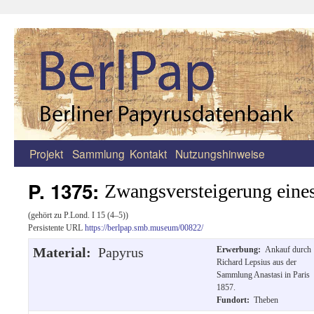
Projekt
Sammlung
Kontakt
Nutzungshinweise
Zum
Inhalt
P. 1375:
Zwangsversteigerung eine
springen
(gehört zu P.Lond. I 15 (4–5))
Persistente URL
https://berlpap.smb.museum/00822/
Material:
Papyrus
Erwerbung:
Ankauf durch
Richard Lepsius aus der
Sammlung Anastasi in Paris
1857.
Fundort:
Theben