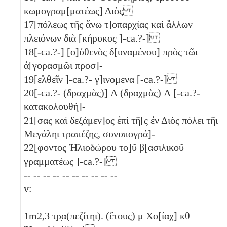
κωμογραμ[ματέως] Διὸς
17
[πόλεως τῆς ἄνω τ]οπαρχίας καὶ ἄλλων
πλειόνων διὰ [κήρυκος ]-ca.?-]
18
[-ca.?-] [ο]ὐθενὸς δ[υναμένου] πρὸς τῶι
ἀ[γορασμῶι προσ]-
19
[ελθεῖν ]-ca.?- γ]ινομενα [-ca.?-]
20
[-ca.?- (δραχμὰς)]
Α
(δραχμὰς)
Α
[-ca.?-
κατακολουθή]-
21
[σας καὶ δεξάμεν]ος ἐπὶ τῆ[ς ἐν Διὸς πόλει τῆι
Μεγάληι τραπέζης, συνυπογρά]-
22
[φοντος Ἡλιοδώρου το]ῦ β[ασιλικοῦ
γραμματέως ]-ca.?-]
-- -- -- -- -- -- -- -- -- --
v:
1
m2,3 τ̣ρ̣α(πεζίτηι). (ἔτους)
μ
Χο[ίαχ]
κθ