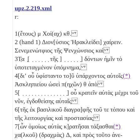
upz.2.219.xml
r:
1
(ἔτους)
μ
Χοί(αχ)
κθ
.
2
(hand 1) Διον[ύσιος Ἡρακλείδει] χαίρειν.
Σενεμενώτφιος τῆς Ψενχώνσιος καὶ
3
Τ̣α ̣[ ̣ ̣ ̣ ̣ ̣ ̣ τῆς ] ̣ ̣ ̣ ̣ ̣ ̣] δόντων ἡμῖν τὸ
ὑποτεταγμένον ὑπόμνημα,
4
[διʼ οὗ ὑφίσταντο το]ῦ ὑπάρχοντος αὐτοῖς
(*)
Ἀσκληπιείου ὡσεὶ π(ηχῶν)
θ
ἀπὸ
5
[ ̣ ̣ ̣ ̣ ̣ ̣ ̣ ̣ ̣ ̣ ̣ ̣ ̣ ̣ ̣] οὗ κρατεῖν αὐτὰς μέχρι τοῦ
νῦν, ἐγδοθείσης αὑταῖς
6
[τῆς ἐκ βασιλικοῦ διαγρα]φῆς τοῦ τε τόπου καὶ
τῆς λειτουργίας καὶ προστασίας
7
[ὧν ὁμοίως αὐτὰς κ]ρατῆσαι τάξασθαι
(*)
χα(λκοῦ) (δραχμὰς)
Δ
, καὶ πρὸς τοῦτο ἀνε-