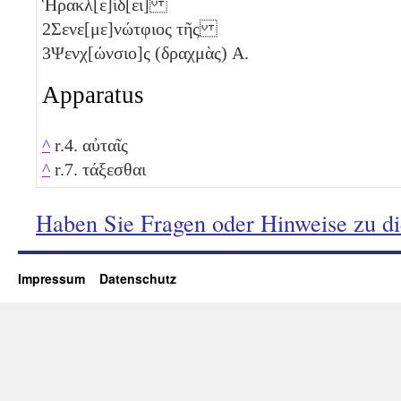
Ἡρακλ[ε]ίδ[ει]
2
Σενε[με]νώτφιος τῆς
3
Ψενχ[ώνσιο]ς (δραχμὰς)
Α
.
Apparatus
^
r.4. αὐταῖς
^
r.7. τάξεσθαι
Haben Sie Fragen oder Hinweise zu d
Impressum
Datenschutz