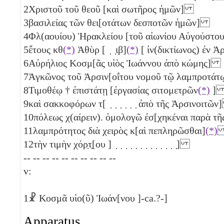
2
Χριστοῦ τοῦ θεοῦ [καὶ σωτῆρος ἡμῶν]
3
βασιλείας τῶν θει[οτάτων δεσποτῶν ἡμῶν]
4
Φλ(αουίου) Ἡρακλείου [τοῦ αἰωνίου Αὐγούστου
5
ἔτους
κθ
(*)
Ἁθὺρ [ ̣ ̣
ιβ
]
(*)
[ ἰν(δικτίωνος) ἐν 
6
Αὐρήλιος Κοσμ[ᾶς υἱὸς Ἰωάννου ἀπὸ κώμης]
7
Ἀγκῶνος τοῦ Ἀρσιν[οΐτου νομοῦ τῷ λαμπροτ
8
Τιμοθέῳ
†
ἐπιστάτῃ [ἐργασίας σιτομετρῶν
(*)
9
καὶ σακκοφόρων τ[ ̣ ̣ ̣ ̣ ̣ ̣ ἀπὸ τῆς Ἀρσινοιτῶ
10
πόλεως χ(αίρειν). ὁμολογῶ ἐσ[χηκέναι παρὰ 
11
λαμπρότητος διὰ χειρὸς κ[αὶ πεπληρῶσθαι]
(*)
12
τὴν τιμὴν χόρ̣τ̣[ου ] ̣ ̣ ̣ ̣ ̣ ̣ ̣ ̣ ̣ ̣ ̣ ̣ ̣]
-- -- -- -- -- -- -- -- -- --
v:
1
☧ Κοσμᾶ υἱο(ῦ) Ἰωάν[νου ]-ca.?-]
Apparatus