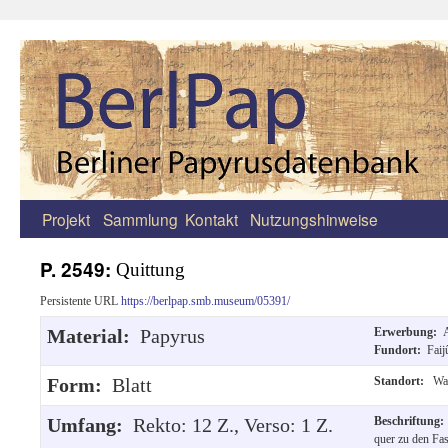
Projekt
Sammlung
Kontakt
Nutzungshinweise
Zum
Inhalt
P. 2549:
Quittung
springen
Persistente URL
https://berlpap.smb.museum/05391/
Material:
Papyrus
Erwerbung:
Fundort:
Fai
Form:
Blatt
Standort:
Wa
Umfang:
Rekto: 12 Z., Verso: 1 Z.
Beschriftung
quer zu den Fa