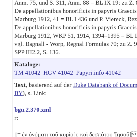
Anm. 75, und S. 311, Anm. 88 = BL IX 19; zu Z. 8
De appellationibus honorificis in papyris Graecis
Marburg 1912, 41 = BL I 436 und P. Viereck, Rez
De appellationibus honorificis in papyris Graecis
Marburg 1912, WKP 51, 1914, 1394–1395 = BL I 
vgl. Bagnall - Worp, Regnal Formulas 70; zu Z. 9
SPP III2.2, S. 136.
Kataloge:
TM 41042
HGV 41042
Papyri.info 41042
Text
, basierend auf der
Duke Databank of Docum
BY
), s. Link:
bgu.2.370.xml
r:
1
† ἐν ὀνόματι τοῦ κυρίο[υ καὶ δεσπότου Ἰησοῦ