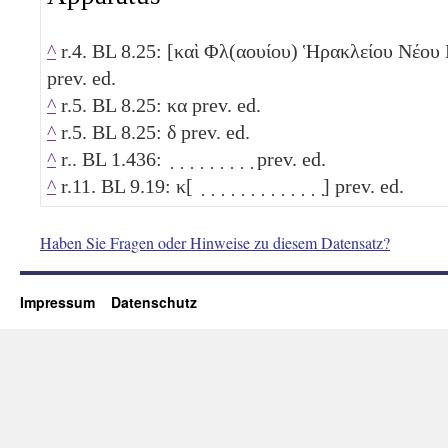
^
r.4. BL 8.25: [καὶ Φλ(αουίου) Ἡρακλείου Νέου
prev. ed.
^
r.5. BL 8.25:
κα
prev. ed.
^
r.5. BL 8.25:
δ
prev. ed.
^
r.. BL 1.436: ̣ ̣ ̣ ̣ ̣ ̣ ̣ ̣ ̣ prev. ed.
^
r.11. BL 9.19: κ[ ̣ ̣ ̣ ̣ ̣ ̣ ̣ ̣ ̣ ̣ ̣ ̣ ̣] prev. ed.
Haben Sie Fragen oder Hinweise zu diesem Datensatz?
Impressum
Datenschutz