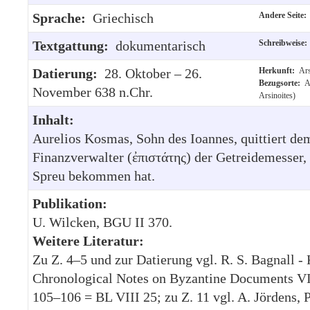
Sprache:
Griechisch
Andere Seite
Textgattung:
dokumentarisch
Schreibweise
Datierung:
28. Oktober – 26.
Herkunft:
Ars
Bezugsorte:
A
November 638 n.Chr.
Arsinoites)
Inhalt:
Aurelios Kosmas, Sohn des Ioannes, quittiert d
Finanzverwalter (ἐπιστάτης) der Getreidemesser, 
Spreu bekommen hat.
Publikation:
U. Wilcken, BGU II 370.
Weitere Literatur:
Zu Z. 4–5 und zur Datierung vgl. R. S. Bagnall -
Chronological Notes on Byzantine Documents VI
105–106 = BL VIII 25; zu Z. 11 vgl. A. Jördens, P