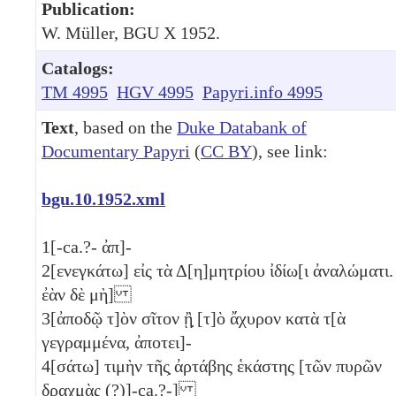
Publication:
W. Müller, BGU X 1952.
Catalogs:
TM 4995
HGV 4995
Papyri.info 4995
Text
, based on the
Duke Databank of
Documentary Papyri
(
CC BY
), see link:
bgu.10.1952.xml
1
[-ca.?- ἀπ]-
2
[ενεγκάτω] εἰς τὰ Δ[η]μητρίου ἰδίω[ι ἀναλώματι.
ἐὰν δὲ μὴ]
3
[ἀποδῷ τ]ὸν σῖτον ᾒ̣ [τ]ὸ ἄχυρον κατὰ τ[ὰ
γεγραμμένα, ἀποτει]-
4
[σάτω] τιμὴν τῆς̣ ἀρτάβης ἑκάστης [τῶν πυρῶν
δραχμὰς (?)]-ca.?-]