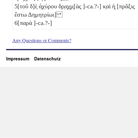
5
[τοῦ δ]ὲ̣ ἀ̣χύρου δρ̣α̣χ̣μ̣[ὰς ]-ca.?-] κ̣αὶ ἡ̣ [πρᾶξις
ἔστω Δημητρίωι]
6
[παρὰ ]-ca.?-]
Any Questions or Comments?
Impressum
Datenschutz