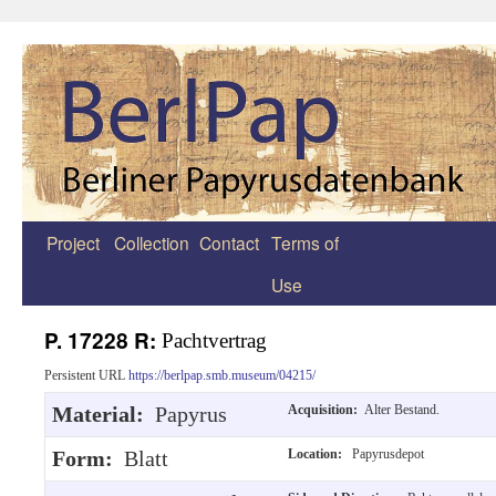
Project
Collection
Contact
Terms of
Zum
Use
Inhalt
springen
P. 17228 R:
Pachtvertrag
Persistent URL
https://berlpap.smb.museum/04215/
Material:
Papyrus
Acquisition:
Alter Bestand.
Form:
Blatt
Location:
Papyrusdepot