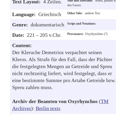
Text Layout:
4 Zeilen.
Side and Direction:
Rekto, parallel z
den Fasern
Language:
Griechisch
Other Side:
anderer Text
Genre:
dokumentarisch
Script and Notations:
Date:
221 – 205 v.Chr.
Provenance:
Oxyrhynchites (?)
Content:
Der Kleruche Demetrios verpachtet seinen
Kleros. Als Strafe für den Fall, dass der Pächter
die festgelegten Mengen an Getreide und Spreu
nicht rechtzeitig liefert, wird festgelegt, dass er
eine bestimmte Summe pro Artabe Getreide bzw.
Spreu zahlen muss.
Archiv der Beamten von Oxyrhynchos
(
TM
Archives
):
Berlin texts