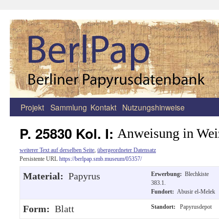
Projekt
Sammlung
Kontakt
Nutzungshinweise
Zum
Inhalt
P. 25830 Kol. I:
Anweisung in Wei
springen
weiterer Text auf derselben Seite
,
übergeordneter Datensatz
Persistente URL
https://berlpap.smb.museum/05357/
Material:
Papyrus
Erwerbung:
Blechkiste
383.1.
Fundort:
Abusir el-Melek
Form:
Blatt
Standort:
Papyrusdepot