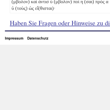
(μβολον) καὶ ἀντισ
ύ
(μβολον) ποί
η
(σαι) πρὸς α
ὐ
(τοὺς) ὡς εἴ(θισται)·
Haben Sie Fragen oder Hinweise zu d
Impressum
Datenschutz