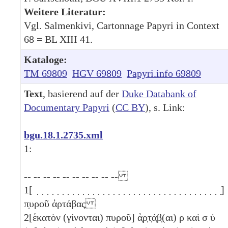
Weitere Literatur:
Vgl. Salmenkivi, Cartonnage Papyri in Context
68 = BL XIII 41.
Kataloge:
TM 69809
HGV 69809
Papyri.info 69809
Text
, basierend auf der
Duke Databank of
Documentary Papyri
(
CC BY
), s. Link:
bgu.18.1.2735.xml
1:
-- -- -- -- -- -- -- -- -- --
1
[ ̣ ̣ ̣ ̣ ̣ ̣ ̣ ̣ ̣ ̣ ̣ ̣ ̣ ̣ ̣ ̣ ̣ ̣ ̣ ̣ ̣ ̣ ̣ ̣ ̣ ̣ ̣ ̣ ̣ ̣ ̣ ̣ ̣ ̣ ̣ ̣ ̣]
π̣υροῦ ἀρτάβας
2
[ἑκατὸν (γίνονται) πυροῦ] ἀ̣ρ̣τ̣ά̣β̣(αι)
ρ
καὶ σ
ύ