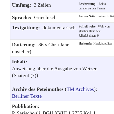
Umfang:
3 Zeilen
Beschriftung:
Rekto,
parallel zu den Fasern
Sprache:
Griechisch
Andere Seite:
unbeschriftet
Textgattung:
dokumentarisch
Schreibweise:
Wohl von
gleicher Hand wie
P.Berl.Salmen. 9.
Datierung:
86 v.Chr. (Jahr
Herkunft:
Herakleopolites
unsicher)
Inhalt:
Anweisung über die Ausgabe von Weizen
(Saatgut (?))
Archiv des Peteimuthes
(
TM Archives
):
Berliner Texte
Publikation:
P. Sarischouli, BGU XVIII.1 2735 Kol. I.