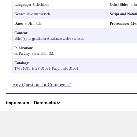
Language:
Griechisch
Other Side:
unbe
Genre:
dokumentarisch
Script and Nota
Date:
3. Jh. n.Chr.
Provenance:
Mem
Content:
Brief (?), in gewählter Ausdrucksweise verfasst.
Publication:
G. Parthey, P.Berl.Bibl. 32.
Catalogs:
TM 31091
HGV 31091
Papyri.info 31091
Any Questions or Comments?
Impressum
Datenschutz