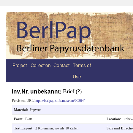
Project
Collection
Contact
Terms of
Zum
Use
Inhalt
springen
Inv.Nr. unbekannt:
Brief (?)
Persistent URL
https://berlpap.smb.museum/00364/
Material:
Papyrus
Form:
Blatt
Location:
unbek
Text Layout:
2 Kolumnen, jeweils 10 Zeilen.
Side and Directi