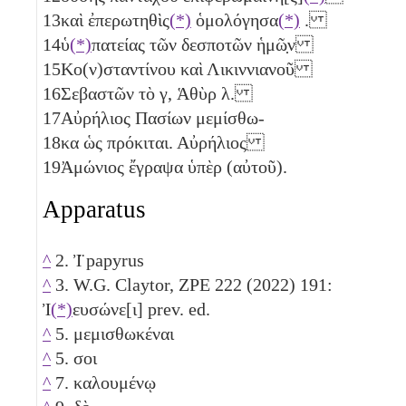
13
καὶ ἐπερωτηθὶς
(*)
ὁμολόγησα
(*)
.
14
ὑ
(*)
πατείας τῶν δεσποτῶν ἡμῶ̣ν
15
Κο(ν)σταντίνου καὶ Λικιννιανοῦ
16
Σεβαστῶν τὸ
γ
, Ἁθὺρ
λ
.
17
Αὐρήλιος Πασίων μεμίσθω-
18
κα ὡς πρόκιται. Αὐρήλιος
19
Ἀμώνιος ἔγραψα ὑπὲρ (αὐτοῦ).
Apparatus
^
2. Ἰ̈ papyrus
^
3. W.G. Claytor, ZPE 222 (2022) 191:
Ἰ
(*)
ευσώνε[ι] prev. ed.
^
5. μεμισθωκέναι
^
5. σοι
^
7. καλουμένῳ