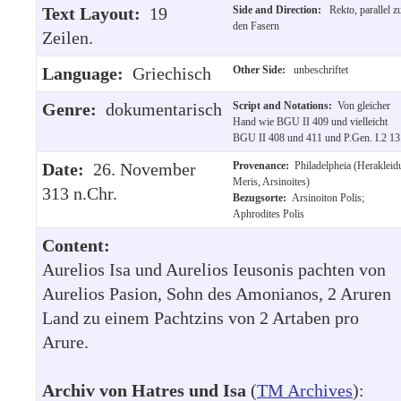
Text Layout:
19
Side and Direction:
Rekto, parallel z
den Fasern
Zeilen.
Language:
Griechisch
Other Side:
unbeschriftet
Genre:
dokumentarisch
Script and Notations:
Von gleicher
Hand wie BGU II 409 und vielleicht
BGU II 408 und 411 und P.Gen. I.2 13
Date:
26. November
Provenance:
Philadelpheia (Herakleid
Meris, Arsinoites)
313 n.Chr.
Bezugsorte:
Arsinoiton Polis;
Aphrodites Polis
Content:
Aurelios Isa und Aurelios Ieusonis pachten von
Aurelios Pasion, Sohn des Amonianos, 2 Aruren
Land zu einem Pachtzins von 2 Artaben pro
Arure.
Archiv von Hatres und Isa
(
TM Archives
):