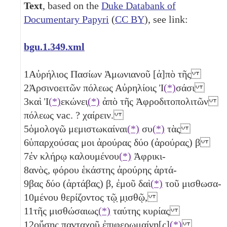
Text
, based on the
Duke Databank of
Documentary Papyri
(
CC BY
), see link:
bgu.1.349.xml
1
Αὐρήλιος Πασίων Ἀμωνιανοῦ [ἀ]πὸ τῆς
2
Ἀρσινοειτῶν πόλεως Αὐρηλίοις Ἰ
(*)
σάσι
3
καὶ Ἰ
(*)
εκώνει̣
(*)
ἀπὸ τῆς Ἀφροδιτοπολιτῶν
πόλεως vac. ? χαίρειν.
5
ὁμολογῶ μεμιστωκαίναι
(*)
συ
(*)
τὰς
6
ὑπαρχούσας μοι ἀρούρας δύο (ἀρούρας)
β
7
ἐν κλήρῳ καλουμένου
(*)
Ἀφρικι-
8
ανὸς, φόρου ἑκάστης ἀρούρης ἀρτά-
9
βας δύο (ἀρτάβας)
β
, ἐμοῦ δαὶ
(*)
τοῦ μισθωσα-
10
μένου θερίζοντος τῷ̣ μ̣ισθῷ,
11
τῆς μισθώσαιως
(*)
ταύτης κυρίας
12
οὔσης πανταχοῦ ἐπιφερωμαίνη[ς]
(*)