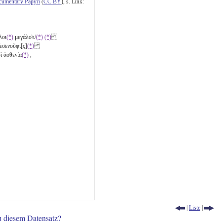
cumentary Papyri
(
CC BY
), s. Link:
λοι
(*)
μεγάλο\ι/
(*)
(*)
εσενοῦφι[ς]
(*)
ὶ ἀσθενία
(*)
,
|
Liste
|
u diesem Datensatz?