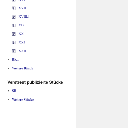
XVII
XVIII.1
XIX
XX
XXI
XXII
BKT
Weitere Bände
Verstreut publizierte Stücke
SB
Weitere Stücke