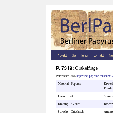
Projekt
Sammlung
Kontakt
Nu
Zum
Inhalt
P. 7319:
Orakelfrage
springen
Persistente URL
https://berlpap.smb.museum/0
Material:
Papyrus
Erwer
Fundo
Form:
Blatt
Stand
Umfang:
4 Zeilen.
Beschr
Sprache:
Griechisch
Andere