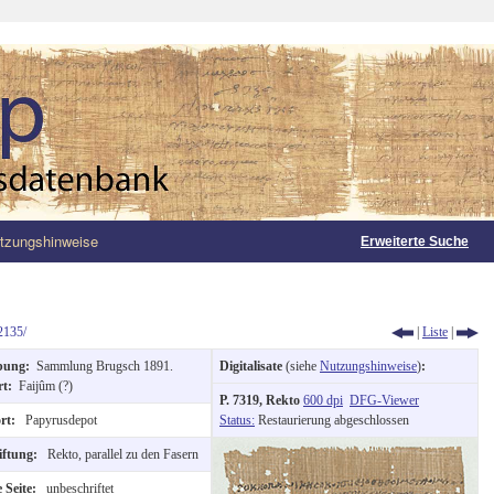
tzungshinweise
Erweiterte Suche
2135/
|
Liste
|
bung:
Sammlung Brugsch 1891.
Digitalisate
(siehe
Nutzungshinweise
)
:
rt:
Faijûm (?)
P. 7319, Rekto
600 dpi
DFG-Viewer
ort:
Papyrusdepot
Status:
Restaurierung abgeschlossen
iftung:
Rekto, parallel zu den Fasern
 Seite:
unbeschriftet