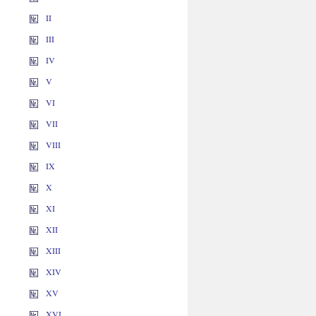
II
III
IV
V
VI
VII
VIII
IX
X
XI
XII
XIII
XIV
XV
XVI