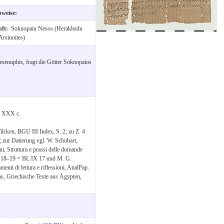
bweise:
nft:
Soknopaiu Nesos (Herakleidu
Arsinoites)
esenuphis, fragt die Götter Soknopaios
M XXX c.
Wilcken, BGU III Index, S. 2; zu Z. 4
 zur Datierung vgl. W. Schubart,
, Struttura e prassi delle domande
0, 18–19 = BL IX 17 und M. G.
enti di lettura e riflessioni, AnalPap.
s, Griechische Texte aus Ägypten,
.