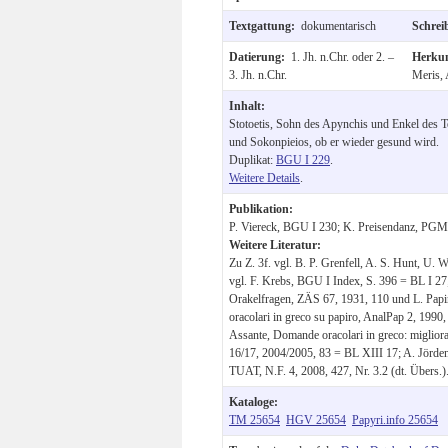
Textgattung:
dokumentarisch
Schrei
Datierung:
1. Jh. n.Chr. oder 2. –
Herku
3. Jh. n.Chr.
Meris, 
Inhalt:
Stotoetis, Sohn des Apynchis und Enkel des T
und Sokonpieios, ob er wieder gesund wird.
Duplikat:
BGU I 229
.
Weitere Details
.
Publikation:
P. Viereck, BGU I 230; K. Preisendanz, PG
Weitere Literatur:
Zu Z. 3f. vgl. B. P. Grenfell, A. S. Hunt, U. 
vgl. F. Krebs, BGU I Index, S. 396 = BL I 27;
Orakelfragen, ZÄS 67, 1931, 110 und L. Papini
oracolari in greco su papiro, AnalPap 2, 199
Assante, Domande oracolari in greco: miglioram
16/17, 2004/2005, 83 = BL XIII 17; A. Jörden
TUAT, N.F. 4, 2008, 427, Nr. 3.2 (dt. Übers.)
Kataloge:
TM 25654
HGV 25654
Papyri.info 25654