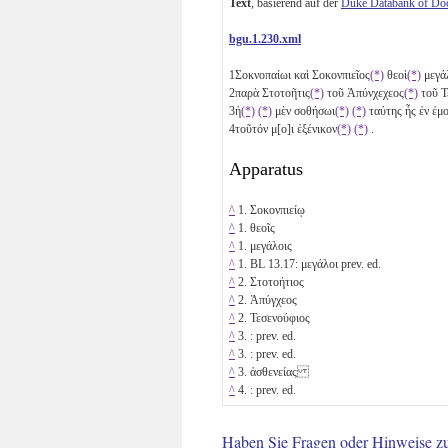
Text
, basierend auf der
Duke Databank of Do
bgu.1.230.xml
1
Σοκνοπαίωι καὶ Σοκονπιεῖος
(*)
θεοὶ
(*)
μεγά
2
παρὰ Στοτοῆτις
(*)
τοῦ Ἀπύνχεχεος
(*)
τοῦ Τ
3
ἠ
(*)
(*)
μὲν σοθήσωι
(*)
(*)
ταύτης ἧς ἐν ἐμο
4
τοῦτόν μ[ο]ι ἐξένικον
(*)
(*)
.
Apparatus
^
1. Σοκονπιείῳ
^
1. θεοῖς
^
1. μεγάλοις
^
1. BL 13.17: μεγάλοι prev. ed.
^
2. Στοτοήτιος
^
2. Ἀπύγχεος
^
2. Τεσενούφιος
^
3. : prev. ed.
^
3. : prev. ed.
^
3. ἀσθενείας
^
4. : prev. ed.
Haben Sie Fragen oder Hinweise z