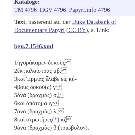
Kataloge:
TM 4796
HGV 4796
Papyri.info 4796
Text
, basierend auf der
Duke Databank of
Documentary Papyri
(
CC BY
), s. Link:
bgu.7.1546.xml
1
ἠγοράκαμεν δοκοὺς
2
ἐκ παλαίστρας
μβ
,
3
καὶ Ἑρμίας ἔλαβε εἰς κύ-
4
βους δοκοὺ(ς)
γ
5
ἀνὰ (δραχμὰς)
σ
,
6
καὶ ἀπότο̣μα
ιγ
7
ἀνὰ (δραχμὰς)
λ
,
8
καὶ στρωτῆρες
(*)
κζ
9
ἀνὰ (δραχμὰς)
β
(τριώβολον)
.