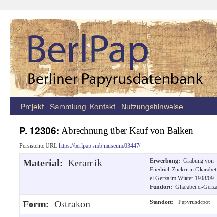
Projekt
Sammlung
Kontakt
Nutzungshinweise
Zum
Inhalt
P. 12306:
Abrechnung über Kauf von Balken
springen
Persistente URL
https://berlpap.smb.museum/03447/
Material:
Keramik
Erwerbung:
Grabung von
Friedrich Zucker in Gharabet
el-Gerza im Winter 1908/09.
Fundort:
Gharabet el-Gerza
Form:
Ostrakon
Standort:
Papyrusdepot