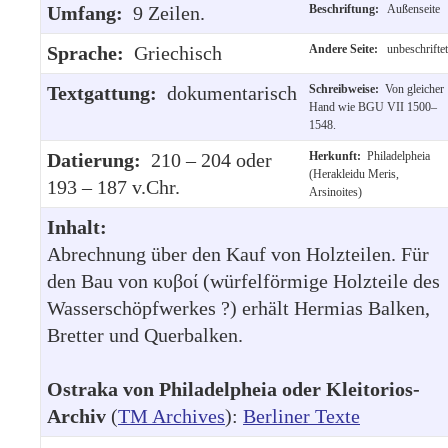
Umfang:
9 Zeilen.
Beschriftung:
Außenseite
Sprache:
Griechisch
Andere Seite:
unbeschriftet
Textgattung:
dokumentarisch
Schreibweise:
Von gleicher
Hand wie BGU VII 1500–
1548.
Datierung:
210 – 204 oder
Herkunft:
Philadelpheia
(Herakleidu Meris,
193 – 187 v.Chr.
Arsinoites)
Inhalt:
Abrechnung über den Kauf von Holzteilen. Für
den Bau von κυβοί (würfelförmige Holzteile des
Wasserschöpfwerkes ?) erhält Hermias Balken,
Bretter und Querbalken.
Ostraka von Philadelpheia oder Kleitorios-
Archiv
(
TM Archives
):
Berliner Texte