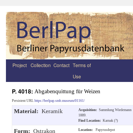
Project
Collection
Contact
Terms of
Zum
Use
Inhalt
springen
P. 4018:
Abgabenquittung für Weizen
Persistent URL
https://berlpap.smb.museum/01161/
Material:
Keramik
Acquisition:
Sammlung Wiedemann
1889.
Find Location:
Karnak (?)
Form:
Ostrakon
Location:
Papyrusdepot