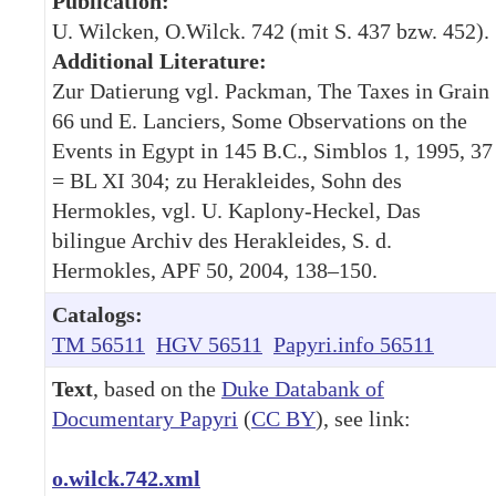
Publication:
U. Wilcken, O.Wilck. 742 (mit S. 437 bzw. 452).
Additional Literature:
Zur Datierung vgl. Packman, The Taxes in Grain
66 und E. Lanciers, Some Observations on the
Events in Egypt in 145 B.C., Simblos 1, 1995, 37
= BL XI 304; zu Herakleides, Sohn des
Hermokles, vgl. U. Kaplony-Heckel, Das
bilingue Archiv des Herakleides, S. d.
Hermokles, APF 50, 2004, 138–150.
Catalogs:
TM 56511
HGV 56511
Papyri.info 56511
Text
, based on the
Duke Databank of
Documentary Papyri
(
CC BY
), see link:
o.wilck.742.xml