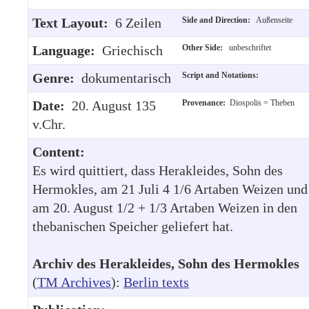
Text Layout:
6 Zeilen
Side and Direction:
Außenseite
Language:
Griechisch
Other Side:
unbeschriftet
Genre:
dokumentarisch
Script and Notations:
Date:
20. August 135
Provenance:
Diospolis = Theben
v.Chr.
Content:
Es wird quittiert, dass Herakleides, Sohn des
Hermokles, am 21 Juli 4 1/6 Artaben Weizen und
am 20. August 1/2 + 1/3 Artaben Weizen in den
thebanischen Speicher geliefert hat.
Archiv des Herakleides, Sohn des Hermokles
(
TM Archives
):
Berlin texts