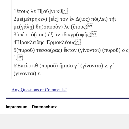
1
ἔτους
λε
Π[αῦ]νι
κθ
2
με(μέτρηκεν) [εἰς] τὸν ἐν Δ(ιὸς) πό(λει) τῆι
με(γάλῃ) θη(σαυρὸν)
λε
(ἔτους)
3
ὑπὲρ τό(που) ἐξ ἀντιδιαγρ(αφῆς)
4
Ἡρακλείδης Ἑρμοκλέους
5
(πυροῦ) τέσσα(ρας) ἕκτον (γίνονται) (πυροῦ)
δ
ϛ
´
.
6
Ἐπεὶφ
κθ
(πυροῦ) ἥμισυ
γ´
(γίνονται)
𐅵
γ´
(γίνονται)
ε
.
Any Questions or Comments?
Impressum
Datenschutz