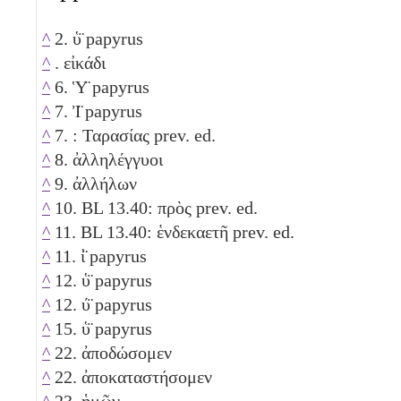
^
2. ὑ̈ papyrus
^
. εἰκάδι
^
6. Ὑ̈ papyrus
^
7. Ἰ̈ papyrus
^
7. : Ταρασίας prev. ed.
^
8. ἀλληλέγγυοι
^
9. ἀλλήλων
^
10. BL 13.40: πρὸς prev. ed.
^
11. BL 13.40: ἑνδεκαετῆ prev. ed.
^
11. ἰ̈ papyrus
^
12. ὑ̈ papyrus
^
12. ύ̈ papyrus
^
15. ὑ̈ papyrus
^
22. ἀποδώσομεν
^
22. ἀποκαταστήσομεν
^
23. ἡμῶν