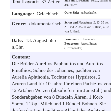
Text Layout:
37 Zeilen
Side and Direction:
Rekto, parallel z
den Fasern
Language:
Griechisch
Other Side:
unbeschriftet
Genre:
dokumentarisch
Script and Notations:
Z. 33–35 von
2. Hand, Z. 35–36 von 3. Hand, Z. 37
von 4. Hand.
Date:
13. August 585
Provenance:
Hermupolis
Bezugsorte:
Areos, Enseu
n.Chr.
(Hermopolites)
Content:
Die Brüder Aurelios Paphnutios und Aurelios
Pinuthios, Söhne des Johannes, pachten von
Aurelia Aphthonia, Tochter des Hypsistos, 2
Aruren Land für 10 Jahre für einen Pachtzins von
12 Artaben Weizen (abzuliefern im Juni/Juli) un
Sonderabgaben von 8 Bündeln Ähren, 1 Korb
Spreu, 1 Topf Milch und 1 Bündel Bohnen. Sie
dürfen das Land nicht vor Ablauf der Pachtzeit