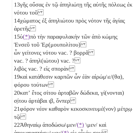
13
γῆς οὔσας ἐν τῷ ἀπηλιώτῃ τῆς αὐτῆς πόλεως ἐκ
νότου τοῦ
14
χώματος ἐξ ἀπηλιώτου πρὸς νότον τῆς ἁγίας
ἀρετῆς
15
ὑ
(*)
πὸ τὴν παραφυλακὴν τῶν ἀπὸ κώμης
Ἐνσεῦ τοῦ Ἑρ(μουπολίτου)
ὧν γείτονες νότου vac. ? βορρᾶ
vac. ? ἀπηλ(ιώτου) vac. ?
λιβὸς vac. ? εἰς σπορὰν
19
καὶ κατάθεσιν καρπῶν ὧν ἐὰν αἱρώμ\ε/(θα),
φόρου τούτων
20
κατʼ ἔτος σίτου ἀρταβῶν
δώδεκα
, γί(νονται)
σ̣ίτου ἀρτάβαι
ιβ
, ὅνπερ
21
φόρον νέον καθαρὸν κεκοσκινευμέ(νον) μέτ̣ρ̣ῳ
τῷ
22
Ἀθηναίῳ ἀποδώσω\μεν/
(*)
\μεν/ καὶ
ἀποκαταστήσω\μεν/
(*)
εἰς οἶκ̣ό̣ν σου