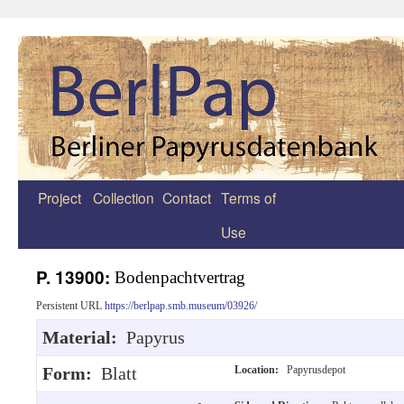
Project
Collection
Contact
Terms of
Zum
Use
Inhalt
springen
P. 13900:
Bodenpachtvertrag
Persistent URL
https://berlpap.smb.museum/03926/
Material:
Papyrus
Form:
Blatt
Location:
Papyrusdepot