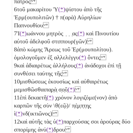
πατρὸς
6
τοῦ μακαρίτου Ὑ
(*)
ψίστου ἀπὸ τῆς
Ἑρμ(ουπολιτῶν) † π(αρὰ) Αὐρηλίων
Παπνουθίου
7
Ἰ
(*)
ωάννου μητρὸς ̣ ̣ ̣ας
(*)
καὶ Πινουτίου
αὐτοῦ ἀδελφοῦ στιππουρ(γῶν)
8
ἀπὸ κώμης Ἄρεως τοῦ Ἑρ(μουπολίτου).
ὁμολογοῦμεν ἐξ αλ̣λελέγγυ
(*)
ὄντες
9
καὶ ἀδιαιρέτως ἀλλήλους
(*)
ἀνάδοχοι ἐπὶ τῇ
συνθέσει ταύτης τῆς
10
μισθώσεως ἑκουσίως καὶ αὐθαιρέτως
μεμισθῶσθαιπα̣ρ̣ὰ̣ σ̣ο̣ῦ̣
(*)
11
ἐπὶ
δεκαετῆ
(*)
χρόνον λογιζόμε(νον) ἀπὸ
καρπῶν τῆς σὺν \θ(εῷ)/
π̣έ̣μ̣π̣τ̣η̣ς
ἰ
(*)
νδ(ικτιῶνος)
12
καὶ αὐτῆς τὰς ὑ
(*)
παρχούσας σοι ἀρούρας
δύο
σπορίμης ἀνύ
(*)
δρου