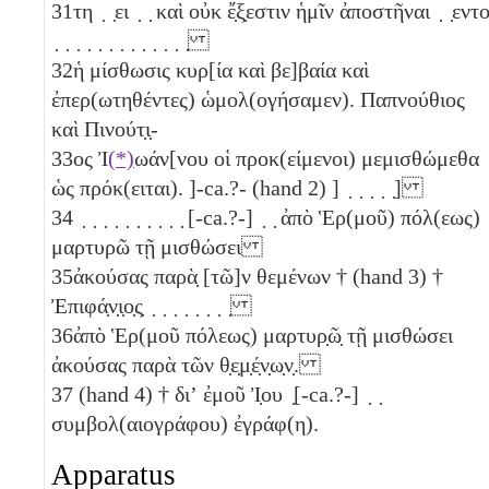
31
τη ̣ ̣ει ̣ ̣ καὶ οὐκ ἔ̣ξ̣εστιν ἡμῖν ἀποστῆναι ̣ ̣εντ
̣ ̣ ̣ ̣ ̣ ̣ ̣ ̣ ̣ ̣ ̣ ̣ ̣
32
ἡ μίσθωσις κυρ[ία καὶ βε]βαία καὶ
ἐπερ(ωτηθέντες) ὡμολ(ογήσαμεν). Παπνούθιος
καὶ Πινούτ̣ι̣-
33
ος Ἰ
(*)
ωάν[νου οἱ προκ(είμενοι) μεμισθώμεθα
ὡς πρόκ(ειται). ]-ca.?- (hand 2) ] ̣ ̣ ̣ ̣ ̣]
34
̣ ̣ ̣ ̣ ̣ ̣ ̣ ̣ ̣ ̣ [-ca.?-] ̣ ̣ ἀπὸ Ἑρ(μοῦ) πόλ(εως)
μαρτυρῶ τῇ μισθώσει
35
ἀκούσας παρὰ̣ [τῶ]ν θεμένων † (hand 3) †
Ἐπιφά̣ν̣ι̣ο̣ς̣ ̣ ̣ ̣ ̣ ̣ ̣ ̣ ̣
36
ἀπὸ Ἑρ(μοῦ πόλεως) μαρτυρ̣ῶ̣ τῇ μισθώσει
ἀκούσας παρὰ τῶν θ̣ε̣μ̣έ̣ν̣ω̣ν̣.
37
(hand 4) † διʼ ἐμοῦ Ἰ̣ου ̣[-ca.?-] ̣ ̣
συμβολ(αιογράφου) ἐγράφ(η).
Apparatus