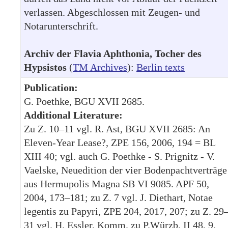
verlassen. Abgeschlossen mit Zeugen- und
Notarunterschrift.
Archiv der Flavia Aphthonia, Tocher des
Hypsistos
(
TM Archives
):
Berlin texts
Publication:
G. Poethke, BGU XVII 2685.
Additional Literature:
Zu Z. 10–11 vgl. R. Ast, BGU XVII 2685: An
Eleven-Year Lease?, ZPE 156, 2006, 194 = BL
XIII 40; vgl. auch G. Poethke - S. Prignitz - V.
Vaelske, Neuedition der vier Bodenpachtverträge
aus Hermupolis Magna SB VI 9085. APF 50,
2004, 173–181; zu Z. 7 vgl. J. Diethart, Notae
legentis zu Papyri, ZPE 204, 2017, 207; zu Z. 29
31 vgl. H. Essler, Komm. zu P.Würzb. II 48, 9.