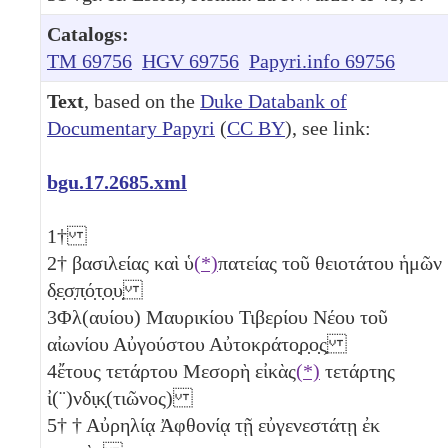
Catalogs:
TM 69756
HGV 69756
Papyri.info 69756
Text
, based on the
Duke Databank of
Documentary Papyri
(
CC BY
), see link:
bgu.17.2685.xml
1
†
2
† βασιλείας καὶ ὑ
(*)
πατείας τοῦ θειοτάτου ἡμῶν
δ̣ε̣σ̣π̣ό̣τ̣ο̣υ̣
3
Φλ(αυίου) Μαυρικίου Τιβερίου Νέου τοῦ
αἰωνίου Αὐγούστου Αὐτοκράτο̣ρ̣ο̣ς̣
4
ἔτους τετάρτου Μεσορὴ
εἰκὰς
(*)
τετάρτης
ἰ(¨)νδι̣κ̣(τιῶνος)
5
† † Αὐρηλίᾳ Ἀφθονίᾳ τῇ εὐγενεστάτῃ ἐκ