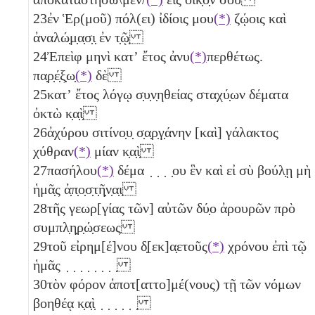
23
ἐν Ἑρ(μοῦ) πόλ(ει) ἰδίοις μου
(*)
ζῴοις καὶ
ἀναλώ̣μ̣α̣σ̣ι̣ ἐν τ̣ῷ̣
24
Ἐπεὶφ μηνὶ κατʼ ἔτος ἀνυ
(*)
περθέτως.
πα̣ρ̣έ̣ξ̣ω̣
(*)
δὲ
25
κατʼ ἔτος λόγῳ σ̣υ̣ν̣ηθείας σταχύ̣ων δέματα
ὀκτὼ
κ̣α̣ὶ̣
26
ἀχύρου σιτίνο̣υ̣ σ̣α̣ρ̣γ̣άνην [καὶ] γάλακτος
χύθραν
(*)
μίαν κ̣α̣ὶ̣
27
πασήλου
(*)
δέμα ̣ ̣ ̣ ̣ου
ἓν
καὶ εἰ σὺ βούλ̣ῃ μὴ
ἡμᾶ̣ς ἀ̣π̣ο̣σ̣τ̣ῆ̣ν̣α̣ι̣
28
τῆς γεωρ[γίας τῶν] αὐτῶν
δύ̣ο
ἀρουρῶν πρὸ
συμπλ̣η̣ρ̣ώ̣σεως
29
τοῦ εἰρημ[έ]νου
δ̣[εκ]α̣ετοῦς
(*)
χρόνου ἐπὶ τῷ
ἡμᾶς ̣ ̣ ̣ ̣ ̣ ̣ ̣ ̣
30
τὸν φόρον ἀποτ[αττο]μέ(νους) τῇ τῶν νόμων
βοηθέᾳ κ̣α̣ὶ̣ ̣ ̣ ̣ ̣ ̣ ̣