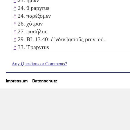
^
24. ϋ papyrus
^
24. παρέξομεν
^
26. χύτραν
^
27. φασήλου
^
29. BL 13.40: ἑ[νδεκ]α̣ετοῦς prev. ed.
^
33. Ἰ̈ papyrus
Any Questions or Comments?
Impressum
Datenschutz