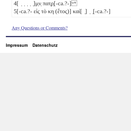
4
[ ̣ ̣ ̣ ̣ ̣]μ̣ν̣ πατ̣ρ̣[-ca.?-]
5
[-ca.?- εἰς τὸ
κη
(ἔτος)] καί[ ̣] ̣ ̣[-ca.?-]
Any Questions or Comments?
Impressum
Datenschutz