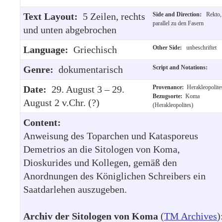
Text Layout:
5 Zeilen, rechts
Side and Direction:
Rekto,
parallel zu den Fasern
und unten abgebrochen
Language:
Griechisch
Other Side:
unbeschriftet
Genre:
dokumentarisch
Script and Notations:
Date:
29. August 3 – 29.
Provenance:
Herakleopolite
Bezugsorte:
Koma
August 2 v.Chr. (?)
(Herakleopolites)
Content:
Anweisung des Toparchen und Katasporeus
Demetrios an die Sitologen von Koma,
Dioskurides und Kollegen, gemäß den
Anordnungen des Königlichen Schreibers ein
Saatdarlehen auszugeben.
Archiv der Sitologen von Koma
(
TM Archives
)