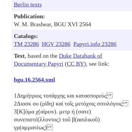
Berlin texts
Publication:
W. M. Brashear, BGU XVI 2564
Catalogs:
TM 23286
HGV 23286
Papyri.info 23286
Text
, based on the
Duke Databank of
Documentary Papyri
(
CC BY
), see link:
bgu.16.2564.xml
1
Δημήτριος τοπάρχης και κατασπορεὺς
2
Διοσκ
ου
(ρίδη) καί τοῖς μετόχοις σιτολόγοις
3
[Κ]όμα χ(αίρειν). μετρ
ή
(σατε)
συνεπιστέ(λλοντος) τοῦ β(ασιλικοῦ)
γρ(αμματέως)