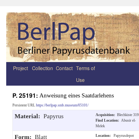
Project
Collection
Contact
Terms of
Zum
Use
Inhalt
springen
P. 25191:
Anweisung eines Saatdarlehens
Persistent URL
https://berlpap.smb.museum/05101/
Material:
Papyrus
Acquisition:
Blechkiste 319
Find Location:
Abusir el-
Melek
Form:
Blatt
Location:
Papyrusdepot