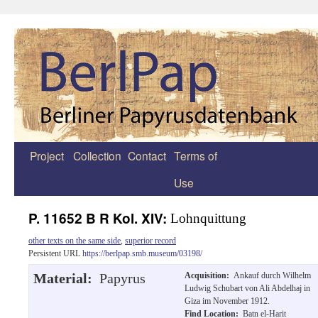
Project
Collection
Contact
Terms of
Zum
Use
Inhalt
springen
P. 11652 B R Kol. XIV:
Lohnquittung
other texts on the same side
,
superior record
Persistent URL
https://berlpap.smb.museum/03198/
Material:
Papyrus
Acquisition:
Ankauf durch Wilhelm
Ludwig Schubart von Ali Abdelhaj in
Giza im November 1912.
Find Location:
Batn el-Harit