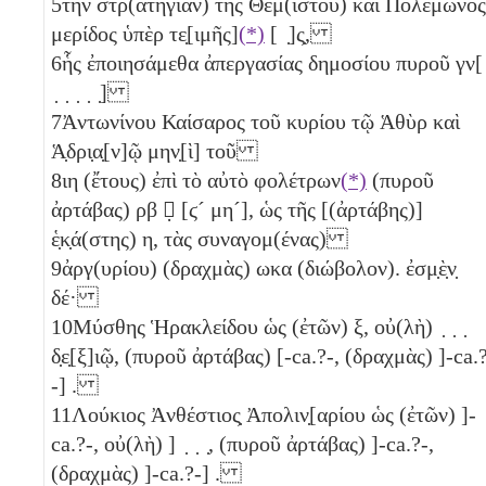
5
τὴν στρ(ατηγίαν) τῆς Θεμ(ίστου) καὶ Πολέμωνος
μερίδος ὑπὲρ τε̣[ιμῆς]
(*)
[ ̣]ς̣,
6
ἧς ἐποιησάμεθα ἀπεργασίας δημοσίου πυροῦ γν[
̣ ̣ ̣ ̣ ̣]
7
Ἀντωνίνου Καίσαρος τοῦ κυρίου τῷ Ἁθὺρ καὶ
Ἁ̣δρι̣α̣[ν]ῷ μην̣[ὶ] τοῦ
8
ιη
(ἔτους) ἐπὶ τὸ αὐτὸ φολέτρων
(*)
(πυροῦ
ἀρτάβας)
ρβ
𐅵̣
[
ϛ´
μη´
], ὡς τῆς [(ἀρτάβης)]
ἑ̣κ̣ά(στης)
η
, τὰς συναγομ(ένας)
9
ἀργ(υρίου) (δραχμὰς)
ωκα
(διώβολον)
. ἐσμ̣ὲ̣ν̣
δέ·
10
Μύσθης Ἡρακλείδου ὡς (ἐτῶν)
ξ
, οὐ(λὴ) ̣ ̣ ̣
δ̣ε̣[ξ]ιῷ, (πυροῦ ἀρτάβας) [-ca.?-, (δραχμὰς) ]-ca.
-] .
11
Λούκιος Ἀνθέστιος̣ Ἀπολιν̣[αρίου ὡς (ἐτῶν) ]-
ca.?-, οὐ(λὴ) ] ̣ ̣ ̣, (πυροῦ ἀρτάβας) ]-ca.?-,
(δραχμὰς) ]-ca.?-] .