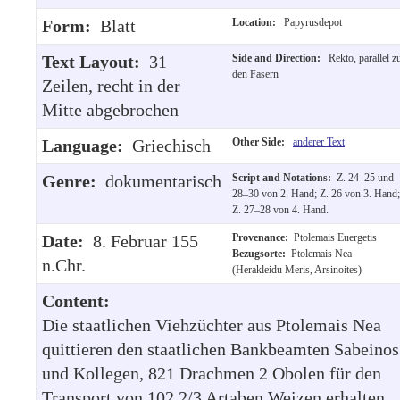
Form:
Blatt
Location:
Papyrusdepot
Text Layout:
31
Side and Direction:
Rekto, parallel z
den Fasern
Zeilen, recht in der
Mitte abgebrochen
Language:
Griechisch
Other Side:
anderer Text
Genre:
dokumentarisch
Script and Notations:
Z. 24–25 und
28–30 von 2. Hand; Z. 26 von 3. Hand;
Z. 27–28 von 4. Hand.
Date:
8. Februar 155
Provenance:
Ptolemais Euergetis
Bezugsorte:
Ptolemais Nea
n.Chr.
(Herakleidu Meris, Arsinoites)
Content:
Die staatlichen Viehzüchter aus Ptolemais Nea
quittieren den staatlichen Bankbeamten Sabeinos
und Kollegen, 821 Drachmen 2 Obolen für den
Transport von 102 2/3 Artaben Weizen erhalten