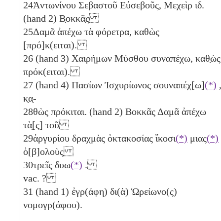
24
Ἀντωνίνου Σεβαστοῦ Εὐσεβοῦς, Μεχεὶρ
ιδ
.
(hand 2) Β̣οκκᾶ̣ς̣
25
Δαμᾶ ἀπέχω τὰ φόρετρα, καθὼς
[πρό]κ(ειται).
26
(hand 3) Χαιρήμων Μύσθου συναπέχω, καθ̣ὼς
πρόκ(ειται).
27
(hand 4) Πασίων Ἰσχυρίωνος σουναπέχ[ω]
(*)
κ̣α̣-
28
θὼς πρόκιται. (hand 2) Βοκκᾶς Δαμᾶ ἀπέχω
τὰ̣[ς] τοῦ
29
ἀργυρίου δραχμὰς ὀκτακοσίας ἴκοσι
(*)
μιας
(*)
ὀ[β]ολοὺς̣
30
τρεῖς δυω
(*)
.
vac. ?
31
(hand 1) ἐγρ(άφη) δι(ὰ) Ὡρείωνο(ς)
νομογρ(άφου).