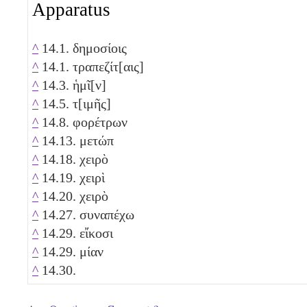
Apparatus
^
14.1. δημοσίοις
^
14.1. τραπεζίτ[αις]
^
14.3. ἡμῖ[ν]
^
14.5. τ[ιμῆς]
^
14.8. φορέτρων
^
14.13. μετώπ
^
14.18. χειρὸ
^
14.19. χειρὶ
^
14.20. χειρὸ
^
14.27. συναπέχω
^
14.29. εἴκοσι
^
14.29. μίαν
^
14.30.