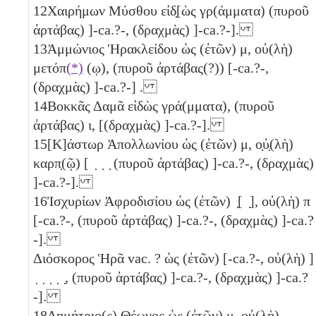
12
Χαιρήμων Μύσθου εἰδ̣[ὼς γρ(άμματα) (πυροῦ
ἀρτάβας) ]-ca.?-, (δραχμὰς) ]-ca.?-].
13
Ἀμμώνιος Ἡρακλείδου ὡς (ἐτῶν)
μ
, οὐ(λὴ)
μετόπ
(*)
(ῳ), (πυροῦ ἀρτάβας(?)) [-ca.?-,
(δραχμὰς) ]-ca.?-] .
14
Βοκκᾶς Δαμᾶ εἰδὼς γρά(μματα), (πυροῦ
ἀρτάβας)
ι
, [(δραχμὰς) ]-ca.?-].
15
[Κ]άστωρ Ἀπολλωνίου ὡς (ἐτῶν)
μ
, ο̣ὐ̣(λὴ)
καρπ̣(ῷ) [ ̣ ̣ ̣ (πυροῦ ἀρτάβας) ]-ca.?-, (δραχμὰς)
]-ca.?-].
16
Ἰσχυρίων Ἀφροδισίου ὡς (ἐτῶν) ̣[ ̣], οὐ(λὴ) π
[-ca.?-, (πυροῦ ἀρτάβας) ]-ca.?-, (δραχμὰς) ]-ca.?
-].
Διόσκορος Ἡρᾶ vac. ? ὡς (ἐτῶν) [-ca.?-, οὐ(λὴ) ]
̣ ̣ ̣ ̣ ̣, (πυροῦ ἀρτάβας) ]-ca.?-, (δραχμὰς) ]-ca.?
-].
18
Δημήτριο(ς) Θέωνος ὡς (ἐτῶν)
μ
, οὐ(λὴ)