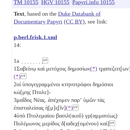
TM 10155
HGV 10155
Papyri.info 10155
Text
, based on the
Duke Databank of
Documentary Papyri
(
CC BY
), see link:
p.berl.frisk.1.xml
14:
1a
̣ ̣ ̣ ̣ ̣ ̣ ̣ ̣
1
Σαβείνῳ καὶ μετόχοις δημοσίων̣
(*)
τ̣ρ̣απεζειτ̣[ων
(*)
2
οἱ ὑπογεγραμμένοι κτηνοτρόφοι δημόσιοι
κώ[μης Πτολε]-
3
μαΐδος Νέας. ἀπέχομεν παρʼ ὑμῶν τὰς
ἐπισταλείσας ἡ[μ]ε̣[ῖν]
(*)
4
ὑπὸ Πτολεμαίου βασιλ(ικοῦ) γρ(αμματέως)
Πολέμωνος μερίδος δ[ιαδεχ(ομένου) καὶ]