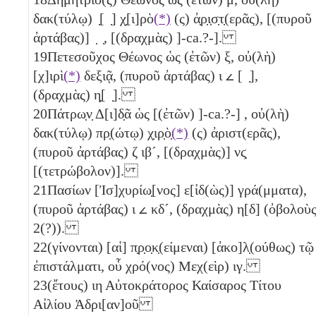
δακ(τύλῳ) ̣[ ̣] χ̣[ι]ρὸ
(*)
(ς) ἀ̣ρ̣ι̣σ̣τ̣(ερᾶς), [(πυροῦ
ἀρτάβας)] ̣ ̣, [(δραχμὰς) ]-ca.?-].
19
Πετεσοῦχος Θέωνος ὡς (ἐτῶν)
ξ
, οὐ(λὴ)
[χ]ιρὶ
(*)
δεξιᾷ, (πυροῦ ἀρτάβας)
ι
𐅵
[ ̣],
(δραχμὰς)
η̣
[ ̣].
20
Πάτρω̣ν̣ Δ[ι]δ̣ᾶ ὡς [(ἐτῶν) ]-ca.?-] , οὐ(λὴ)
δακ(τύλῳ) πρ̣(ώτῳ) χ̣ιρ̣ὸ̣
(*)
(ς) ἀριστ(ερᾶς),
(πυροῦ ἀρτάβας)
ζ
ιβ´
, [(δραχμὰς)]
νϛ̣
[
(τετρώβολον)
].
21
Πασίων [Ἰσ]χυρίω̣[νος] ε[ἰδ(ὼς)] γρά(μματα),
(πυροῦ ἀρτάβας)
ι
𐅵
κδ´
, (δραχμὰς)
η
[
δ
] (ὀβολοὺ
2(?))
.
22
(γίνονται) [αἱ] π̣ρ̣ο̣κ̣(είμεναι) [ἀκο]λ̣(ούθως) τῷ
ἐπιστάλματι, οὗ χρό(νος) Μεχ(εὶρ)
ιγ
.
23
(ἔτους)
ιη
Αὐτοκράτορος Καίσαρος Τίτου
Αἰλίου Ἁδρι[αν]οῦ