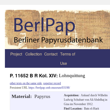
Project
Collection
Contact
Terms of
Zum
Use
Inhalt
springen
P. 11652 B R Kol. XIV:
Lohnquittung
other texts on the same side
,
superior record
Persistent URL
https://berlpap.smb.museum/03198/
Material:
Papyrus
Acquisition:
Ankauf durch Wilhelm
Ludwig Schubart von Ali Abdelhaj in
Giza im November 1912.
Find Location:
Batn el-Harit