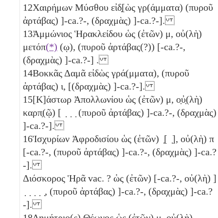
12
Χαιρήμων Μύσθου εἰδ̣[ὼς γρ(άμματα) (πυροῦ
ἀρτάβας) ]-ca.?-, (δραχμὰς) ]-ca.?-].
13
Ἀμμώνιος Ἡρακλείδου ὡς (ἐτῶν)
μ
, οὐ(λὴ)
μετόπ
(*)
(ῳ), (πυροῦ ἀρτάβας(?)) [-ca.?-,
(δραχμὰς) ]-ca.?-] .
14
Βοκκᾶς Δαμᾶ εἰδὼς γρά(μματα), (πυροῦ
ἀρτάβας)
ι
, [(δραχμὰς) ]-ca.?-].
15
[Κ]άστωρ Ἀπολλωνίου ὡς (ἐτῶν)
μ
, ο̣ὐ̣(λὴ)
καρπ̣(ῷ) [ ̣ ̣ ̣ (πυροῦ ἀρτάβας) ]-ca.?-, (δραχμὰς)
]-ca.?-].
16
Ἰσχυρίων Ἀφροδισίου ὡς (ἐτῶν) ̣[ ̣], οὐ(λὴ) π
[-ca.?-, (πυροῦ ἀρτάβας) ]-ca.?-, (δραχμὰς) ]-ca.?
-].
Διόσκορος Ἡρᾶ vac. ? ὡς (ἐτῶν) [-ca.?-, οὐ(λὴ) ]
̣ ̣ ̣ ̣ ̣, (πυροῦ ἀρτάβας) ]-ca.?-, (δραχμὰς) ]-ca.?
-].
18
Δημήτριο(ς) Θέωνος ὡς (ἐτῶν)
μ
, οὐ(λὴ)