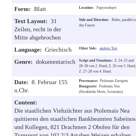
Form:
Blatt
Location:
Papyrusdepot
Text Layout:
31
Side and Direction:
Rekto, parallel z
den Fasern
Zeilen, recht in der
Mitte abgebrochen
Language:
Griechisch
Other Side:
anderer Text
Genre:
dokumentarisch
Script and Notations:
Z. 24–25 und
28–30 von 2. Hand; Z. 26 von 3. Hand;
Z. 27–28 von 4. Hand.
Date:
8. Februar 155
Provenance:
Ptolemais Euergetis
Bezugsorte:
Ptolemais Nea
n.Chr.
(Herakleidu Meris, Arsinoites)
Content:
Die staatlichen Viehzüchter aus Ptolemais Nea
quittieren den staatlichen Bankbeamten Sabeinos
und Kollegen, 821 Drachmen 2 Obolen für den
Transport von 102 2/3 Artaben Weizen erhalten