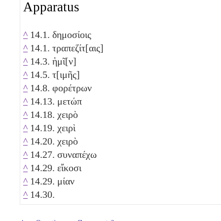
Apparatus
^
14.1. δημοσίοις
^
14.1. τραπεζίτ[αις]
^
14.3. ἡμῖ[ν]
^
14.5. τ[ιμῆς]
^
14.8. φορέτρων
^
14.13. μετώπ
^
14.18. χειρὸ
^
14.19. χειρὶ
^
14.20. χειρὸ
^
14.27. συναπέχω
^
14.29. εἴκοσι
^
14.29. μίαν
^
14.30.