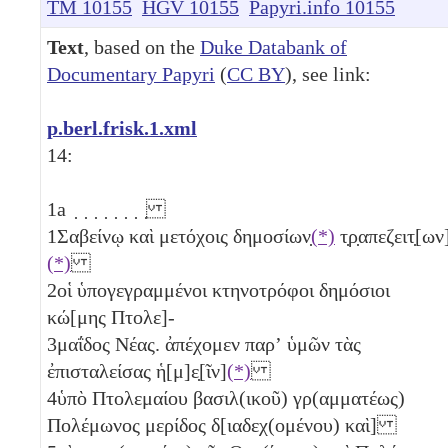
TM 10155
HGV 10155
Papyri.info 10155
Text
, based on the
Duke Databank of
Documentary Papyri
(
CC BY
), see link:
p.berl.frisk.1.xml
14:
1a
̣ ̣ ̣ ̣ ̣ ̣ ̣ ̣
1
Σαβείνῳ καὶ μετόχοις δημοσίων̣
(*)
τ̣ρ̣απεζειτ̣[ων
(*)
2
οἱ ὑπογεγραμμένοι κτηνοτρόφοι δημόσιοι
κώ[μης Πτολε]-
3
μαΐδος Νέας. ἀπέχομεν παρʼ ὑμῶν τὰς
ἐπισταλείσας ἡ[μ]ε̣[ῖν]
(*)
4
ὑπὸ Πτολεμαίου βασιλ(ικοῦ) γρ(αμματέως)
Πολέμωνος μερίδος δ[ιαδεχ(ομένου) καὶ]