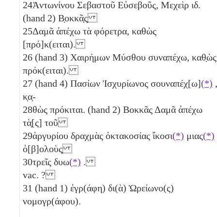
24
Ἀντωνίνου Σεβαστοῦ Εὐσεβοῦς, Μεχεὶρ
ιδ
.
(hand 2) Β̣οκκᾶ̣ς̣
25
Δαμᾶ ἀπέχω τὰ φόρετρα, καθὼς
[πρό]κ(ειται).
26
(hand 3) Χαιρήμων Μύσθου συναπέχω, καθ̣ὼς
πρόκ(ειται).
27
(hand 4) Πασίων Ἰσχυρίωνος σουναπέχ[ω]
(*)
κ̣α̣-
28
θὼς πρόκιται. (hand 2) Βοκκᾶς Δαμᾶ ἀπέχω
τὰ̣[ς] τοῦ
29
ἀργυρίου δραχμὰς ὀκτακοσίας ἴκοσι
(*)
μιας
(*)
ὀ[β]ολοὺς̣
30
τρεῖς δυω
(*)
.
vac. ?
31
(hand 1) ἐγρ(άφη) δι(ὰ) Ὡρείωνο(ς)
νομογρ(άφου).