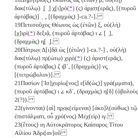
δακ(τύλῳ) ̣[ ̣] χ̣[ι]ρὸ
(*)
(ς) ἀ̣ρ̣ι̣σ̣τ̣(ερᾶς), [(πυροῦ
ἀρτάβας)] ̣ ̣, [(δραχμὰς) ]-ca.?-].
19
Πετεσοῦχος Θέωνος ὡς (ἐτῶν)
ξ
, οὐ(λὴ)
[χ]ιρὶ
(*)
δεξιᾷ, (πυροῦ ἀρτάβας)
ι
𐅵
[ ̣],
(δραχμὰς)
η̣
[ ̣].
20
Πάτρω̣ν̣ Δ[ι]δ̣ᾶ ὡς [(ἐτῶν) ]-ca.?-] , οὐ(λὴ)
δακ(τύλῳ) πρ̣(ώτῳ) χ̣ιρ̣ὸ̣
(*)
(ς) ἀριστ(ερᾶς),
(πυροῦ ἀρτάβας)
ζ
ιβ´
, [(δραχμὰς)]
νϛ̣
[
(τετρώβολον)
].
21
Πασίων [Ἰσ]χυρίω̣[νος] ε[ἰδ(ὼς)] γρά(μματα),
(πυροῦ ἀρτάβας)
ι
𐅵
κδ´
, (δραχμὰς)
η
[
δ
] (ὀβολοὺ
2(?))
.
22
(γίνονται) [αἱ] π̣ρ̣ο̣κ̣(είμεναι) [ἀκο]λ̣(ούθως) τῷ
ἐπιστάλματι, οὗ χρό(νος) Μεχ(εὶρ)
ιγ
.
23
(ἔτους)
ιη
Αὐτοκράτορος Καίσαρος Τίτου
Αἰλίου Ἁδρι[αν]οῦ