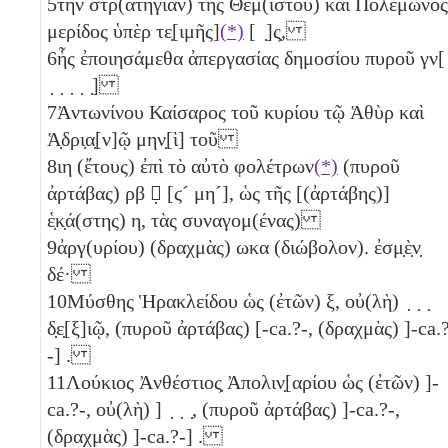
5
τὴν στρ(ατηγίαν) τῆς Θεμ(ίστου) καὶ Πολέμωνος
μερίδος ὑπὲρ τε̣[ιμῆς]
(*)
[ ̣]ς̣,
6
ἧς ἐποιησάμεθα ἀπεργασίας δημοσίου πυροῦ γν[
̣ ̣ ̣ ̣ ̣]
7
Ἀντωνίνου Καίσαρος τοῦ κυρίου τῷ Ἁθὺρ καὶ
Ἁ̣δρι̣α̣[ν]ῷ μην̣[ὶ] τοῦ
8
ιη
(ἔτους) ἐπὶ τὸ αὐτὸ φολέτρων
(*)
(πυροῦ
ἀρτάβας)
ρβ
𐅵̣
[
ϛ´
μη´
], ὡς τῆς [(ἀρτάβης)]
ἑ̣κ̣ά(στης)
η
, τὰς συναγομ(ένας)
9
ἀργ(υρίου) (δραχμὰς)
ωκα
(διώβολον)
. ἐσμ̣ὲ̣ν̣
δέ·
10
Μύσθης Ἡρακλείδου ὡς (ἐτῶν)
ξ
, οὐ(λὴ) ̣ ̣ ̣
δ̣ε̣[ξ]ιῷ, (πυροῦ ἀρτάβας) [-ca.?-, (δραχμὰς) ]-ca.
-] .
11
Λούκιος Ἀνθέστιος̣ Ἀπολιν̣[αρίου ὡς (ἐτῶν) ]-
ca.?-, οὐ(λὴ) ] ̣ ̣ ̣, (πυροῦ ἀρτάβας) ]-ca.?-,
(δραχμὰς) ]-ca.?-] .