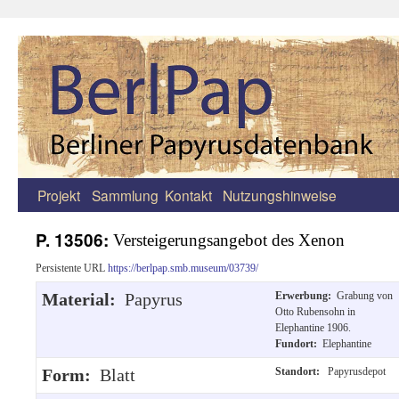
Projekt
Sammlung
Kontakt
Nutzungshinweise
Zum
Inhalt
P. 13506:
Versteigerungsangebot des Xenon
springen
Persistente URL
https://berlpap.smb.museum/03739/
Material:
Papyrus
Erwerbung:
Grabung von
Otto Rubensohn in
Elephantine 1906.
Fundort:
Elephantine
Form:
Blatt
Standort:
Papyrusdepot