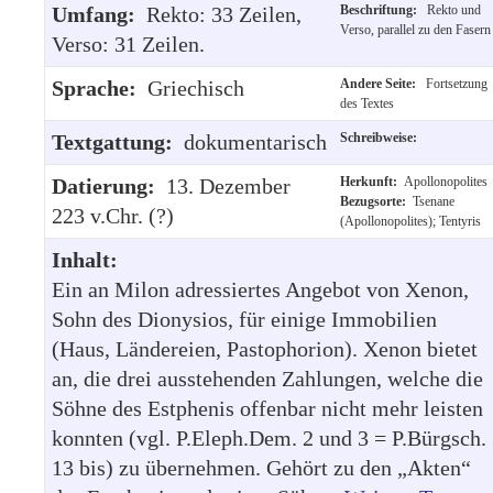
Umfang:
Rekto: 33 Zeilen,
Beschriftung:
Rekto und
Verso, parallel zu den Fasern
Verso: 31 Zeilen.
Sprache:
Griechisch
Andere Seite:
Fortsetzung
des Textes
Textgattung:
dokumentarisch
Schreibweise:
Datierung:
13. Dezember
Herkunft:
Apollonopolites
Bezugsorte:
Tsenane
223 v.Chr. (?)
(Apollonopolites); Tentyris
Inhalt:
Ein an Milon adressiertes Angebot von Xenon,
Sohn des Dionysios, für einige Immobilien
(Haus, Ländereien, Pastophorion). Xenon bietet
an, die drei ausstehenden Zahlungen, welche die
Söhne des Estphenis offenbar nicht mehr leisten
konnten (vgl. P.Eleph.Dem. 2 und 3 = P.Bürgsch.
13 bis) zu übernehmen. Gehört zu den „Akten“