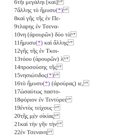
6
τῆι μεγάληι [καὶ]
7
ἄλλης τὸ ἥμυσυ
(*)
8
καὶ γῆς τῆς ἐν Πε-
9
τλαρης ἐν Τσενα-
10
νη (ἀρουρῶν) δύο
τὸ
11
ἥμυσυ
(*)
καὶ ἄλλης
12
γῆς τῆς ἐν Τκοι-
13
τόου (ἀρουρῶν)
λ
14
προσούσης τῆς
15
νησιώτιδος
(*)
16
τὸ ἥμυσυ
(*)
(ἀρούρας)
ιε
,
17
ὡσαύτως παστο-
18
φόριον ἐν Τεντύρει
19
ἐντὸς τείχους·
20
τ̣ῆ̣ς̣ μ̣ὲ̣ν οἰκίας
21
καὶ τὴν γῆν τὴν
22
ἐν Τσενανη