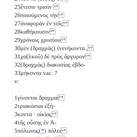
25
ἔτεσιν τρισὶν
26
ποιούμενος τὴν
27
ἀναφορὰν ἐν τοῖς
28
καθήκουσιν
29
χρόνοις χρυσίου
30
μὲν (δραχμὰς) ἐνενήκοντα
,
31
χα(λκοῦ) δὲ πρὸς ἄργυρον
32
(δραχμὰς) διακοσίας ἑβδο-
33
μήκοντα
vac. ?
v:
1
γίνονται δραχμαὶ
2
τριακόσιαι ἑξή-
3
κοντα
· οἰκίας
4
τῆς οὔσης ἐν Ἀ-
5
πόλωνος
(*)
πόλει