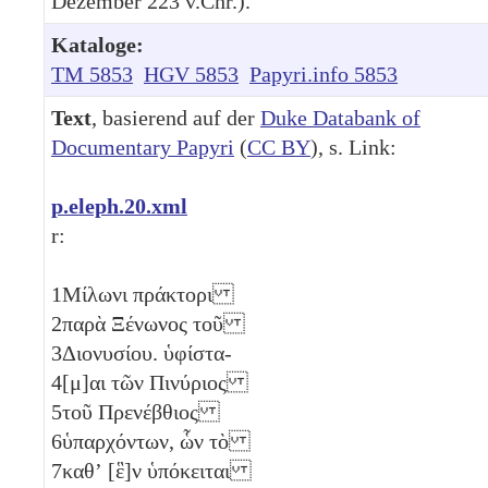
Dezember 223 v.Chr.).
Kataloge:
TM 5853
HGV 5853
Papyri.info 5853
Text
, basierend auf der
Duke Databank of
Documentary Papyri
(
CC BY
), s. Link:
p.eleph.20.xml
r:
1
Μίλωνι πράκτορι
2
παρὰ Ξένωνος τοῦ
3
Διονυσίου. ὑφίστα-
4
[μ]αι τῶν Πινύριος
5
τοῦ Πρενέβθιος
6
ὑπαρχόντων, ὧν τὸ
7
καθʼ [ἓ]ν
ὑπόκειται