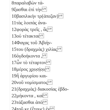
8
παραλαβὼν τά-
9
ξασθαι ἐπὶ τὴν
10
βασιλικήν τρ(άπεζαν)
11
τὰς λοιπὰς ἀνα-
12
φορὰς τρεῖς
, ἃς
13
οὐ τέτακται
14
Φαγ̣ας τοῦ Ἀβιή̣ν-
15
του (δραχμὰς) χιλίας
16
ὀγδοήκοντα
,
17
ὧν τὸ τέταρτον
18
μέρος χ̣ρ̣υ̣σ̣ί̣ο̣υ̣
19
ἢ ἀργυρίου και-
20
νοῦ νομίσματος
21
(δραχμὰς) διακοσίας ἑβδο-
22
μήκοντα
, καὶ
23
τάξασθαι ἀπὸ
24
τοῦ
κε
(ἔτους) ἐν