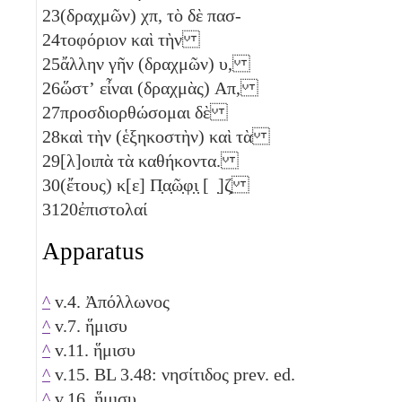
23
(δραχμῶν)
χπ
, τὸ δὲ πασ-
24
τοφόριον καὶ τὴν
25
ἄλλην γῆν (δραχμῶν)
υ
,
26
ὥστʼ εἶναι (δραχμὰς)
Απ
,
27
προσδιορθώσομαι δὲ
28
καὶ τὴν (ἑξηκοστὴν) καὶ τὰ
29
[λ]οιπὰ τὰ καθήκοντα.
30
(ἔτους)
κ[ε]
Π̣α̣ῶ̣φ̣ι̣ [ ̣]
ζ̣
31
20ἐπιστολαί
Apparatus
^
v.4. Ἀπόλλωνος
^
v.7. ἥμισυ
^
v.11. ἥμισυ
^
v.15. BL 3.48: νησίτιδος prev. ed.
^
v.16. ἥμισυ