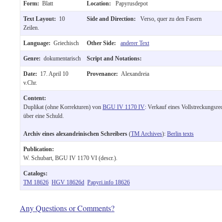
Form:
Blatt
Location:
Papyrusdepot
Text Layout:
10
Side and Direction:
Verso, quer zu den Fasern
Zeilen.
Language:
Griechisch
Other Side:
anderer Text
Genre:
dokumentarisch
Script and Notations:
Date:
17. April 10
Provenance:
Alexandreia
v.Chr.
Content:
Duplikat (ohne Korrekturen) von
BGU IV 1170 IV
: Verkauf eines Vollstreckungsre
über eine Schuld.
Archiv eines alexandrinischen Schreibers
(
TM Archives
):
Berlin texts
Publication:
W. Schubart, BGU IV 1170 VI (descr.).
Catalogs:
TM 18626
HGV 18626d
Papyri.info 18626
Any Questions or Comments?