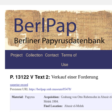
Project
Collection
Contact
Terms of
Zum
Use
Inhalt
springen
P. 13122 V Text 2:
Verkauf einer Forderung
superior record
Persistent URL
https://berlpap.smb.museum/05478/
Material:
Papyrus
Acquisition:
Grabung von Otto Rubensohn in Abusir el
Melek 1904.
Find Location:
Abusir el-Melek