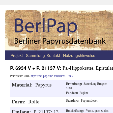
Projekt
Sammlung
Kontakt
Nutzungshinweise
Zum
Inhalt
P. 6934 V + P. 21137 V:
Ps.-Hippokrates, Epistula
springen
Persistente URL
https://berlpap.smb.museum/01809/
Material:
Papyrus
Erwerbung:
Sammlung Brugsch
1891.
Fundort:
Faijûm
Form:
Rolle
Standort:
Papyrusdepot
Umfang:
P. 21137: 13
Beschriftung:
Verso, quer zu den