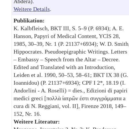
Abdera).
Weitere Details
.
Publikation:
K. Kalbfleisch, BKT III, S. 5–9 (P. 6934); A. E.
Hanson, Papyri of Medical Content, YClS 28,
1985, 30–39, Nr. 1 (P. 21137+6934); W. D. Smith
Hippocrates. Pseudoepigraphic Writings. Letters
– Embassy – Speech from the Altar – Decree.
Edited and Translated with an Introduction,
Leiden et al. 1990, 50–53, 58–61; BKT IX 38 (G.
Ioannidou) (P. 21137+6934); CPF I 2*, 18.19 (I.
Andorlini - A. Roselli) = dies., Edizioni di papiri
medici greci [πολλὰ ἰατρῶν ἐστι συγγράμματα a
cura di N. Reggiani, vol. II], Firenze 2018, 149–
152, Nr. 16.
Weitere Literatur: