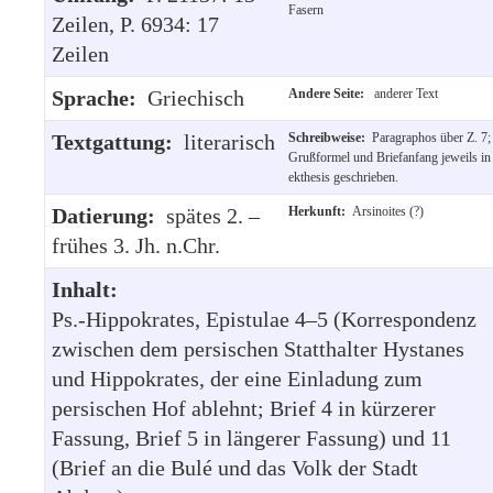
Fasern
Zeilen, P. 6934: 17
Zeilen
Sprache:
Griechisch
Andere Seite:
anderer Text
Textgattung:
literarisch
Schreibweise:
Paragraphos über Z. 7;
Grußformel und Briefanfang jeweils in
ekthesis geschrieben.
Datierung:
spätes 2. –
Herkunft:
Arsinoites (?)
frühes 3. Jh. n.Chr.
Inhalt:
Ps.-Hippokrates, Epistulae 4–5 (Korrespondenz
zwischen dem persischen Statthalter Hystanes
und Hippokrates, der eine Einladung zum
persischen Hof ablehnt; Brief 4 in kürzerer
Fassung, Brief 5 in längerer Fassung) und 11
(Brief an die Bulé und das Volk der Stadt