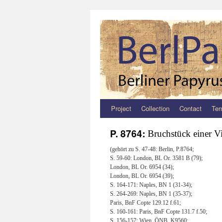
Project
Collection
Contact
Ter
Zum
Inhalt
P. 8764:
Bruchstück einer V
springen
(gehört zu S. 47-48: Berlin, P.8764;
S. 59-60: London, BL Or. 3581 B (79);
London, BL Or. 6954 (34);
London, BL Or. 6954 (39);
S. 164-171: Naples, BN 1 (31-34);
S. 264-269: Naples, BN 1 (35-37);
Paris, BnF Copte 129.12 f.61;
S. 160-161: Paris, BnF Copte 131.7 f.50;
S. 156-157: Wien, ÖNB, K9560;