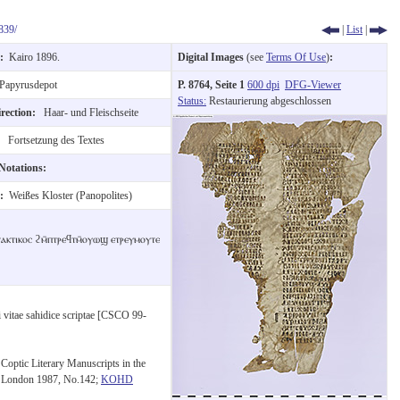
839/
|
List
|
n:
Kairo 1896.
Digital Images
(see
Terms Of Use
)
:
Papyrusdepot
P. 8764, Seite 1
600 dpi
DFG-Viewer
Status:
Restaurierung abgeschlossen
irection:
Haar- und Fleischseite
e:
Fortsetzung des Textes
 Notations:
e:
Weißes Kloster (Panopolites)
ⲟⲧⲁⲕⲧⲓⲕⲟⲥ ϩⲙ̄ⲡⲧⲣⲉϥⲧⲙ̄ⲟⲩⲱϣ ⲉⲧⲣⲉⲩⲙⲟⲩⲧⲉ
i vitae sahidice scriptae [CSCO 99-
 Coptic Literary Manuscripts in the
6, London 1987, No.142;
KOHD