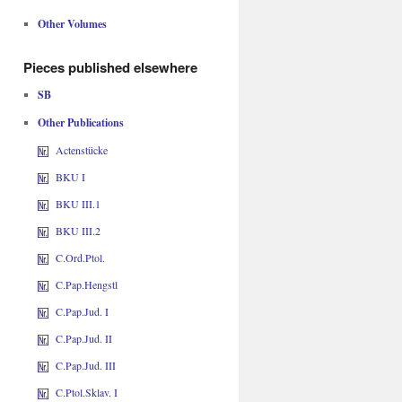
Other Volumes
Pieces published elsewhere
SB
Other Publications
Actenstücke
BKU I
BKU III.1
BKU III.2
C.Ord.Ptol.
C.Pap.Hengstl
C.Pap.Jud. I
C.Pap.Jud. II
C.Pap.Jud. III
C.Ptol.Sklav. I