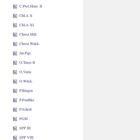
C.Ptol.Sklav. II
ChLA X
ChLA XI
Chrest.Mitt.
Chrest.Wilck.
Jur.Pap.
O.Taxes II
O.Varia
O.Wilck.
P.Bingen
P.Poethke
P.Scholl
PGM
SPP III
SPP VIII