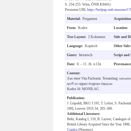
S. 254-255: Wien, ÖNB K9441)
Persistent URL
https://berlpap.smb.museum/17
Material:
Pergament
Acquisitio
Form:
Kodex
Location:
Text Layout:
2 Kolumnen
Side and D
Language:
Koptisch
Other Sid
Genre:
literarisch
Script and
Date:
8. – 11. Jh. n.Chr.
Provenanc
Content:
Aus einer Vita Pachomii. Textanfang: ⲙⲛⲧⲁⲡ
ⲉⲣⲟϥ ϫⲉ ⲡϣⲏⲣⲉ ⲛ̄ⲧϣⲉⲉⲣⲉ ⲙ̄ⲫⲁⲣⲁⲱ
Kodex Id: MONB.AG
Publication:
J. Leipoldt, BKU I 191; T. Lefort, S. Pachomi
100], Leuven 1933-34, 285–306.
Additional Literature:
Beltz, Katalog I, 110; B. Layton, Catalogue of
British Library Acquired Since the Year 190
Coptica
(Hasznos).