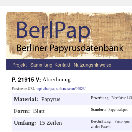
Projekt
Sammlung
Kontakt
Nutzungshinweise
Zum
Inhalt
P. 21915 V:
Abrechnung
springen
Persistente URL
https://berlpap.smb.museum/04923/
Material:
Papyrus
Erwerbung:
Blechkiste 143
Form:
Blatt
Standort:
Papyrusdepot
Umfang:
15 Zeilen
Beschriftung:
Verso, quer
zu den Fasern