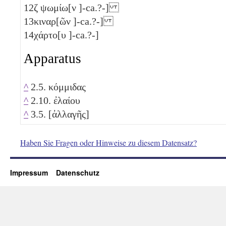
12
ζ
ψωμίω[ν ]-ca.?-]
13
κιναρ[ῶν ]-ca.?-]
14
χάρτο[υ ]-ca.?-]
Apparatus
^
2.5. κόμμιδας
^
2.10. ἐλαίου
^
3.5. [ἀλλαγῆς]
Haben Sie Fragen oder Hinweise zu diesem Datensatz?
Impressum
Datenschutz