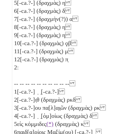
5
[-ca.?-] (δραχμὰς)
η
6
[-ca.?-] (δραχμὰς)
δ
7
[-ca.?-] (δραχμὴν(?))
α
8
[-ca.?-] (δραχμὰς)
η
9
[-ca.?-] (δραχμὰς)
η
10
[-ca.?-] (δραχμὰς)
ϙβ
11
[-ca.?-] (δραχμὰς)
μ
12
[-ca.?-] (δραχμὰς)
π̣
2:
-- -- -- -- -- -- -- -- -- --
1
[-ca.?-] ̣ ̣[-ca.?-]
2
[-ca.?-]
ι̣θ
(δραχμὰς)
ρκδ
3
[-ca.?-]ου πα[λ]α̣ι̣ῶν (δραχμὰς)
ρκ
4
[-ca.?-] ̣ ̣[ὁμ]οίως (δραχμὰς)
δ
5
εἰς κόμ̣μιδες
(*)
(δραχμὰς)
κ
6
παιδ[α]ρ̣ίοις Μαξίμ̣(ου) [-ca.?-] ̣