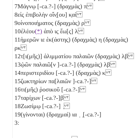
7
Μάγνῳ [-ca.?-] (δραχμὰς)
π
8
εἰς ἐπιβολὴν οἴν̣[ου] κ̣αὶ
9
οἰνοποιήματος (δραχμὰς)
ρ
10
ἐλέου
(*)
ἀπὸ
ιϛ
ἕω[ς]
λ
11
ἡμερῶν
ιε
ἑκ(άστης) (δραχμὰς)
η
(δραχμὰς)
ρκ
12
τ[ι(μῆς)] ἀλιμματίου παλαιῶν (δραχμὰς)
λβ
13
ᾠῶν παλαιῶ[ν ]-ca.?-] (δραχμὰς)
λβ
14
περιστεριδίου [-ca.?-] (δραχμὰς)
κ
15
ζωκτηρίων πα[λαιῶν ]-ca.?-]
16
τι(μῆς) ῥοσικοῦ [-ca.?-]
17
ταρίχων [-ca.?-]
β
18
Ζωσίμῳ [-ca.?-] ̣
19
(γίνονται) (δραχμαὶ)
ια
̣ ̣[-ca.?-]
3: