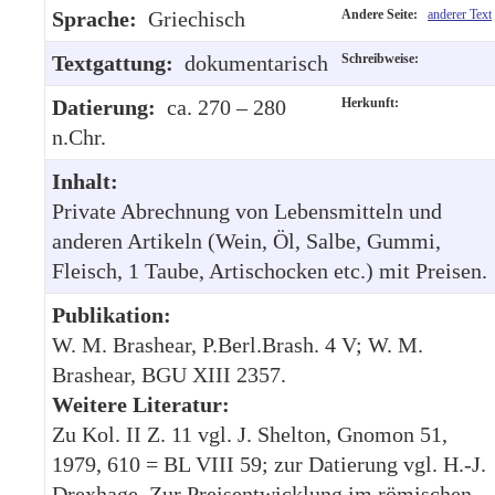
Sprache:
Griechisch
Andere Seite:
anderer Text
Textgattung:
dokumentarisch
Schreibweise:
Datierung:
ca. 270 – 280
Herkunft:
n.Chr.
Inhalt:
Private Abrechnung von Lebensmitteln und
anderen Artikeln (Wein, Öl, Salbe, Gummi,
Fleisch, 1 Taube, Artischocken etc.) mit Preisen.
Publikation:
W. M. Brashear, P.Berl.Brash. 4 V; W. M.
Brashear, BGU XIII 2357.
Weitere Literatur:
Zu Kol. II Z. 11 vgl. J. Shelton, Gnomon 51,
1979, 610 = BL VIII 59; zur Datierung vgl. H.-J.
Drexhage, Zur Preisentwicklung im römischen