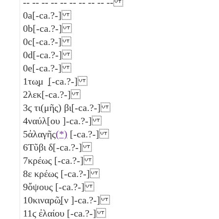
-- -- -- -- -- -- -- -- -- --
0a
[-ca.?-]
0b
[-ca.?-]
0c
[-ca.?-]
0d
[-ca.?-]
0e
[-ca.?-]
1
τω̣μ ̣[-ca.?-]
2
λεκ[-ca.?-]
3
ϛ
τι(μῆς) βι[-ca.?-]
4
ναύλ[ου ]-ca.?-]
5
ἀλαγῆς
(*)
[-ca.?-]
6
Τῦβι
δ
[-ca.?-]
7
κρέως [-ca.?-]
8
ε
κρέως [-ca.?-]
9
ὄψους [-ca.?-]
10
κιναρῶ̣[ν ]-ca.?-]
11
ϛ
ἐλαίου [-ca.?-]