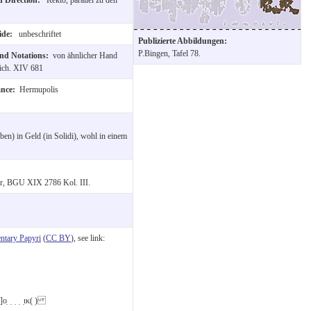
Side:
unbeschriftet
Publizierte Abbildungen:
P.Bingen, Tafel 78.
and Notations:
von ähnlicher Hand
ich. XIV 681
ance:
Hermupolis
n) in Geld (in Solidi), wohl in einem
er, BGU XIX 2786 Kol. III.
tary Papyri
(
CC BY
), see link:
̣ ̣ ̣ ̣ ̣ικ( )