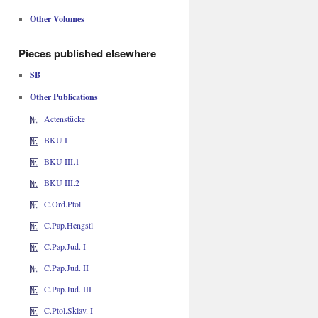
Other Volumes
Pieces published elsewhere
SB
Other Publications
Actenstücke
BKU I
BKU III.1
BKU III.2
C.Ord.Ptol.
C.Pap.Hengstl
C.Pap.Jud. I
C.Pap.Jud. II
C.Pap.Jud. III
C.Ptol.Sklav. I