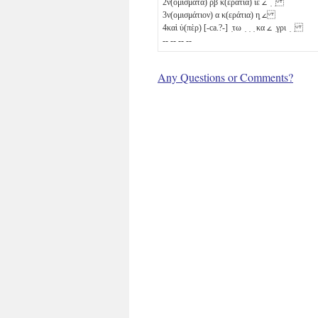
2
ν(ομίσματα)
ρ̣β
κ(εράτια)
ιε
𐅵
̣ ̣
3
ν(ομισμάτιον)
α
κ(εράτια)
η̣
𐅵
4
καὶ ὑ(πὲρ) [-ca.?-] ̣τω ̣ ̣ ̣
κα
𐅵
̣γρι ̣ ̣
-- -- -- --
Any Questions or Comments?