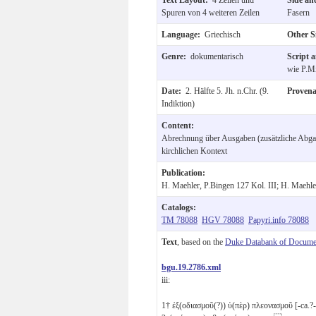
Spuren von 4 weiteren Zeilen
Fasern
Language:
Griechisch
Other 
Genre:
dokumentarisch
Script 
wie P.M
Date:
2. Hälfte 5. Jh. n.Chr. (9.
Proven
Indiktion)
Content:
Abrechnung über Ausgaben (zusätzliche Abgabe
kirchlichen Kontext
Publication:
H. Maehler, P.Bingen 127 Kol. III; H. Maehl
Catalogs:
TM 78088
HGV 78088
Papyri.info 78088
Text
, based on the
Duke Databank of Documen
bgu.19.2786.xml
iii:
1
† ἐξ(οδιασμοῦ(?)) ὑ(πὲρ) πλεονασμοῦ [-ca.?-]ο