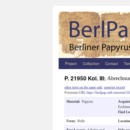
Project
Collection
Contact
Ter
Zum
Inhalt
P. 21950 Kol. III:
Abrechnun
springen
other texts on the same side
,
superior record
Persistent URL
https://berlpap.smb.museum/16
Material:
Papyrus
Acquisi
Eschmun
Find Lo
Form:
Rolle
Locati
Text Layout:
4 Zeilen und
Side an