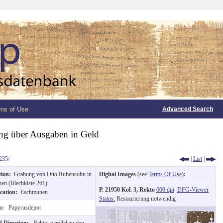
ms of Use
Advanced Search
g über Ausgaben in Geld
235/
|
List
|
tion:
Grabung von Otto Rubensohn in
Digital Images
(see
Terms Of Use
)
:
en (Blechkiste 261).
P. 21950 Kol. 3, Rekto
600 dpi
DFG-Viewer
cation:
Eschmunen
Status:
Restaurierung notwendig
on:
Papyrusdepot
d Direction:
Rekto, parallel zu den