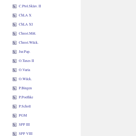
C.Ptol.Sklav. II
ChLA X
ChLA XI
Chrest.Mitt.
Chrest.Wilck.
Jur.Pap.
O.Taxes II
O.Varia
O.Wilck.
P.Bingen
P.Poethke
P.Scholl
PGM
SPP III
SPP VIII