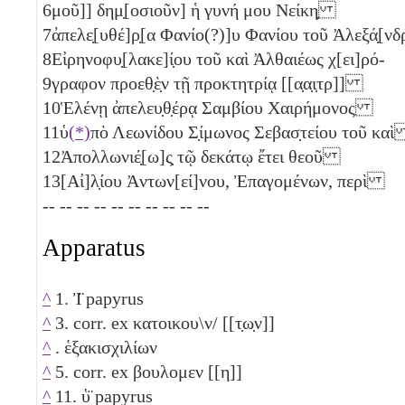
6
μοῦ]] δημ̣[οσιοῦν] ἡ γυνή μου Νείκη̣
7
ἀπελε̣[υθέ]ρ̣[α Φανίο(?)]υ Φανίου τοῦ Ἀλεξά̣[
8
Εἰρηνοφυ̣[λακε]ί̣ου τοῦ καὶ Ἀλθαιέως χ[ει]ρό-
9
γραφον προεθ̣ὲ̣ν τῇ προκτητρίᾳ [[α̣α̣ι̣τρ]]
10
Ἑλένῃ ἀπελευ̣θ̣έρᾳ Σαμβίου Χαιρήμονος
11
ὑ
(*)
πὸ Λεωνίδου Σ̣ίμωνος Σεβασ̣τείου τοῦ κα
12
Ἀπολλωνιέ̣[ω]ς̣ τῷ δεκάτῳ ἔτει θεοῦ
13
[Αἰ]λ̣ίου Ἀντων[εί]νου, Ἐπαγομένων, περὶ
-- -- -- -- -- -- -- -- -- --
Apparatus
^
1. Ἰ̈ papyrus
^
3. corr. ex κατοικου\ν/ [[τ̣ω̣ν]]
^
. ἑξακισχιλίων
^
5. corr. ex βουλομεν [[η]]
^
11. ὑ̈ papyrus