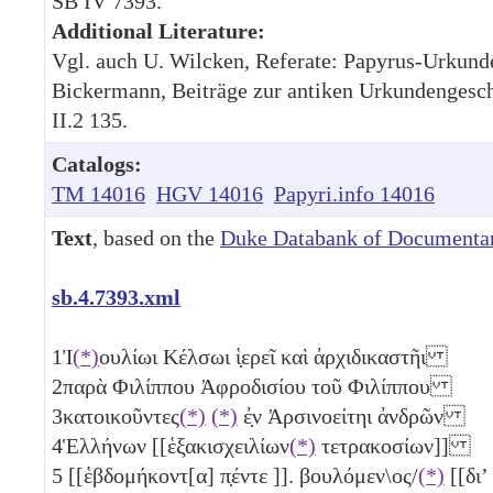
SB IV 7393.
Additional Literature:
Vgl. auch U. Wilcken, Referate: Papyrus-Urkund
Bickermann, Beiträge zur antiken Urkundengesch
II.2 135.
Catalogs:
TM 14016
HGV 14016
Papyri.info 14016
Text
, based on the
Duke Databank of Documentar
sb.4.7393.xml
1
Ἰ
(*)
ουλίωι Κέλσωι ἱ̣ερεῖ καὶ ἀρχιδικαστῆι
2
παρὰ Φιλίππου Ἀφροδισίου τοῦ Φιλίππου
3
κατοικοῦντες
(*)
(*)
ἐ̣ν Ἀρσινοείτηι ἀνδρῶν
4
Ἑλλήνων [[ἑξακισχειλίων
(*)
τετρακοσίων]]
5
[[ἑβδομήκοντ[α] π̣έντε
]]. βουλόμεν\ος/
(*)
[[διʼ 