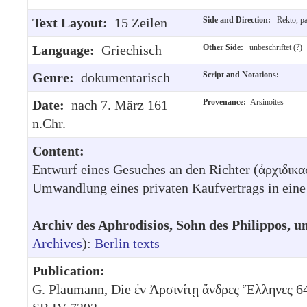
Text Layout:
15 Zeilen
Side and Direction:
Rekto, pa
Language:
Griechisch
Other Side:
unbeschriftet (?)
Genre:
dokumentarisch
Script and Notations:
Date:
nach 7. März 161
Provenance:
Arsinoites
n.Chr.
Content:
Entwurf eines Gesuches an den Richter (ἀρχιδικασ
Umwandlung eines privaten Kaufvertrags in eine
Archiv des Aphrodisios, Sohn des Philippos,
Archives
):
Berlin texts
Publication:
G. Plaumann, Die ἐν Ἀρσινίτῃ ἄνδρες Ἕλληνες 6