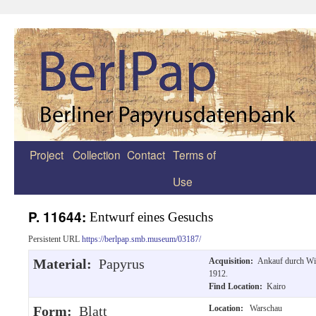
Project
Collection
Contact
Terms of
Zum
Use
Inhalt
springen
P. 11644:
Entwurf eines Gesuchs
Persistent URL
https://berlpap.smb.museum/03187/
Material:
Papyrus
Acquisition:
Ankauf durch Wil
1912.
Find Location:
Kairo
Form:
Blatt
Location:
Warschau