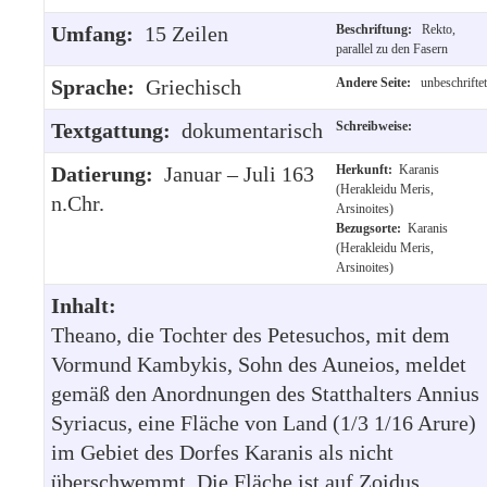
Umfang:
15 Zeilen
Beschriftung:
Rekto,
parallel zu den Fasern
Sprache:
Griechisch
Andere Seite:
unbeschriftet
Textgattung:
dokumentarisch
Schreibweise:
Datierung:
Januar – Juli 163
Herkunft:
Karanis
(Herakleidu Meris,
n.Chr.
Arsinoites)
Bezugsorte:
Karanis
(Herakleidu Meris,
Arsinoites)
Inhalt:
Theano, die Tochter des Petesuchos, mit dem
Vormund Kambykis, Sohn des Auneios, meldet
gemäß den Anordnungen des Statthalters Annius
Syriacus, eine Fläche von Land (1/3 1/16 Arure)
im Gebiet des Dorfes Karanis als nicht
überschwemmt. Die Fläche ist auf Zoidus,