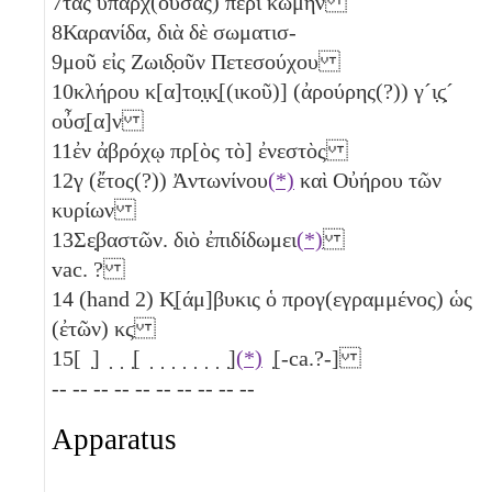
7
τὰς ὑπαρχ(ούσας) περὶ κώμην
8
Καρανίδα, διὰ δὲ σωματισ-
9
μοῦ εἰς Ζωιδ̣οῦν Πετεσούχου
10
κλήρου κ[α]το̣ι̣κ̣[(ικοῦ)] (ἀρούρης(?))
γ´
ι̣ϛ̣´
οὖσ̣[α]ν
11
ἐν ἀβρόχῳ πρ[ὸς τὸ] ἐνεστὸς
12
γ
(ἔτος(?)) Ἀντωνίνου
(*)
καὶ Οὐήρου τῶν
κυρίων
13
Σε̣βαστῶν. διὸ ἐπιδίδωμει
(*)
vac. ?
14
(hand 2) Κ̣[άμ]βυκις ὁ προγ(εγραμμένος) ὡς
(ἐτῶν)
κϛ
15
[ ̣] ̣ ̣ ̣[ ̣ ̣ ̣ ̣ ̣ ̣ ̣ ̣]
(*)
̣[-ca.?-]
-- -- -- -- -- -- -- -- -- --
Apparatus