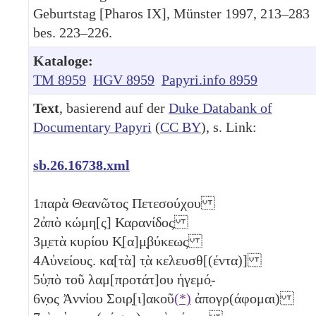
Geburtstag [Pharos IX], Münster 1997, 213–283
bes. 223–226.
Kataloge:
TM 8959
HGV 8959
Papyri.info 8959
Text
, basierend auf der
Duke Databank of
Documentary Papyri
(
CC BY
), s. Link:
sb.26.16738.xml
1
παρὰ Θεανῶτος Πετεσούχου
2
ἀπὸ κώμη[ς] Καρανίδος
3
μ̣ετὰ κυρίου Κ̣[α]μ̣βύκεως
4
Αὐνείους. κα[τὰ] τ̣ὰ κελευσθ[(έντα)]
5
ὑ̣πὸ τοῦ λαμ[προτάτ]ου ἡγεμό̣-
6
ν̣ος Ἀννίου Σοιρ̣[ι]ακοῦ
(*)
ἀπογρ(άφομαι)