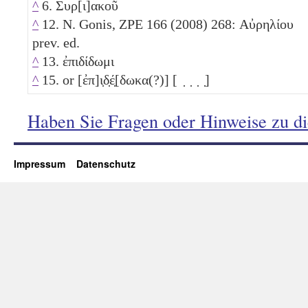
^
6. Συρ[ι]ακοῦ
^
12. N. Gonis, ZPE 166 (2008) 268: Αὐρηλίου
prev. ed.
^
13. ἐπιδίδωμι
^
15. or [ἐπ]ι̣δ̣έ̣[δωκα(?)] [ ̣ ̣ ̣ ̣]
Haben Sie Fragen oder Hinweise zu d
Impressum
Datenschutz