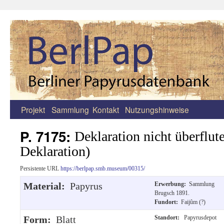
Projekt
Sammlung
Kontakt
Nutzungshinweise
Zum
Inhalt
P. 7175:
Deklaration nicht überflut
springen
Deklaration)
Persistente URL
https://berlpap.smb.museum/00315/
Material:
Papyrus
Erwerbung:
Sammlung
Brugsch 1891.
Fundort:
Faijûm (?)
Form:
Blatt
Standort:
Papyrusdepot