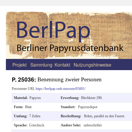
Projekt
Sammlung
Kontakt
Nutzungshinweise
Zum
Inhalt
P. 25036:
Benennung zweier Personen
springen
Persistente URL
https://berlpap.smb.museum/05001/
Material:
Papyrus
Erwerbung:
Blechkiste 290.
Form:
Blatt
Standort:
Papyrusdepot
Umfang:
7 Zeilen
Beschriftung:
Rekto, parallel zu den Fasern
Sprache:
Griechisch
Andere Seite:
unbeschriftet