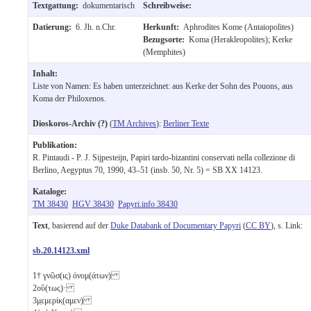
Textgattung:
dokumentarisch
Schreibweise:
Datierung:
6. Jh. n.Chr.
Herkunft:
Aphrodites Kome (Antaiopolites)
Bezugsorte:
Koma (Herakleopolites); Kerke
(Memphites)
Inhalt:
Liste von Namen: Es haben unterzeichnet: aus Kerke der Sohn des Pouons, aus
Koma der Philoxenos.
Dioskoros-Archiv (?)
(
TM Archives
):
Berliner Texte
Publikation:
R. Pintaudi - P. J. Sijpesteijn, Papiri tardo-bizantini conservati nella collezione di
Berlino, Aegyptus 70, 1990, 43–51 (insb. 50, Nr. 5) = SB XX 14123.
Kataloge:
TM 38430
HGV 38430
Papyri.info 38430
Text
, basierend auf der
Duke Databank of Documentary Papyri
(
CC BY
), s. Link:
sb.20.14123.xml
1
† γνῶσ(ις) ὀνομ(άτων)
2
οὕ(τως)·
3
μ̣εμερίκ̣(αμεν)