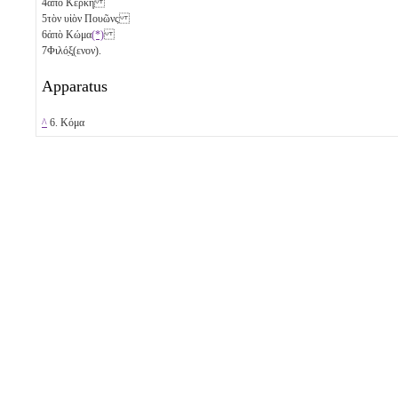
4
ἀπὸ Κερκὴ
5
τὸν υἱὸν Πουῶνς
6
ἀπὸ Κώμα
(*)
7
Φιλό̣ξ̣(ενον).
Apparatus
^
6. Κόμα