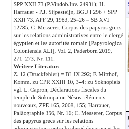
SPP XXII 73 (P.Vindob.Inv. 24931); H.
Harrauer - P.J. Sijpesteijn, BGU I 296 + SPP
XXII 73, APF 29, 1983, 25–26 = SB XVI
12785; C. Messerer, Corpus des papyrus grecs
sur les relations administratives entre le clergé
égyptien et les autorités romain [Papyrologica
Coloniensia XLI], Vol. 2, Paderborn 2019,
271–273, Nr. 111.
Weitere Literatur:
Z. 12 (Druckfehler) = BL IX 292; F. Mitthof,
Komm. zu CPR XXIII 10, 3–4; zu Soknopieis
vgl. L. Capron, Déclarations fiscales du
temple de Soknopaiou Nêsos: éléments
nouveaux, ZPE 165, 2008, 155; Harrauer,
Paläographie 356, Nr. 16; C. Messerer, Corpus
des papyrus grecs sur les relations
administratives entre le clergé égyptien et les