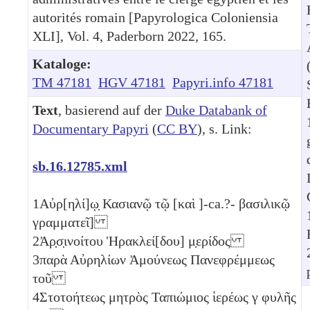
autorités romain [Papyrologica Coloniensia
XLI], Vol. 4, Paderborn 2022, 165.
Kataloge:
TM 47181
HGV 47181
Papyri.info 47181
Text
, basierend auf der
Duke Databank of
Documentary Papyri
(
CC BY
), s. Link:
sb.16.12785.xml
1
Αὐρ[ηλί]ῳ̣ Κασιανῷ τῷ [καὶ ]-ca.?- βασιλικῷ
γραμματεῖ]
2
Ἀρ̣σ̣ινοίτου Ἡρακλεί[δου] μ̣ερίδος
3
παρὰ Αὐρηλίων Ἀμούνεως Πανεφρέμμεως
τοῦ
4
Στοτοήτεως μητρὸς Ταπιώμιος ἱερέως
γ
φυλῆς