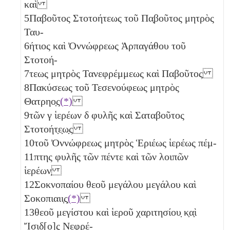
καὶ
5
Παβοῦτος Στοτοήτεως τοῦ Πα̣βοῦτος μητρὸς
Ταυ-
6
ήτιος καὶ Ὀννώφρεως Ἁρπαγάθου τοῦ
Στοτοή-
7
τεως μητρὸς Τανεφρέμμεως καὶ Παβοῦτος
8
Πακύσεως τοῦ Τεσενούφεως μητρὸς
Θατρηο̣ς
(*)
9
τῶν
γ
ἱερέων
δ
φυλῆς καὶ Σαταβοῦτος
Στοτοήτ̣ε̣ω̣ς
10
τοῦ Ὀννώφρεως μητρὸς Ἑριέως ἱερέως πέμ-
11
πτης φυλῆς τῶν πέντε
καὶ τῶν λοιπῶν
ἱερέων̣
12
Σοκνοπαίου θεοῦ μεγάλου μεγάλου καὶ
Σοκοπιαιι̣ς̣
(*)
13
θεοῦ μεγίστου καὶ ἱεροῦ χαριτησίου̣ κ̣α̣ὶ
Ἴσιδ[ο]ς Νεφρέ-