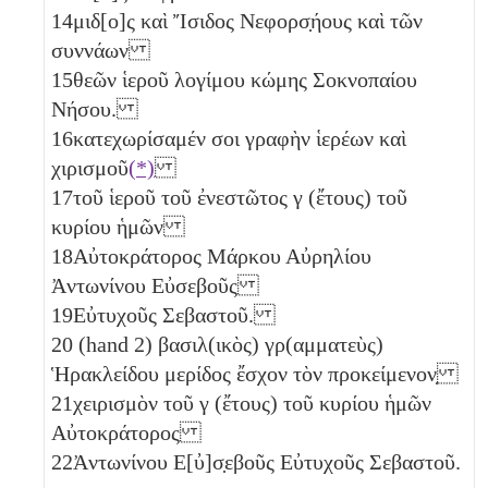
14
μιδ[ο]ς καὶ Ἴσιδος Νεφορσ̣ήους καὶ τῶν
συννάων
15
θεῶν ἱεροῦ λογίμου κώμης Σοκνοπαίου
Νήσου.
16
κατεχωρίσαμέν σοι γραφὴν ἱερέων καὶ
χιρισμοῦ
(*)
17
τοῦ ἱεροῦ τοῦ ἐνεστῶτος
γ
(ἔτους) τοῦ
κυρίου ἡμῶν
18
Αὐτοκράτορος Μάρκου Αὐρηλίου
Ἀντωνίνου Εὐσεβοῦς
19
Εὐτυχοῦς Σεβαστοῦ.
20
(hand 2) βασιλ(ικὸς) γρ(αμματεὺς)
Ἡρακλείδου μερίδος ἔσχον τὸν προκείμενον̣
21
χειρισμὸν τοῦ
γ
(ἔτους) τοῦ κυρίου ἡμῶν
Αὐτοκράτορος
22
Ἀντωνίνου Ε[ὐ]σ̣εβοῦς Εὐτυχοῦς Σεβαστοῦ.