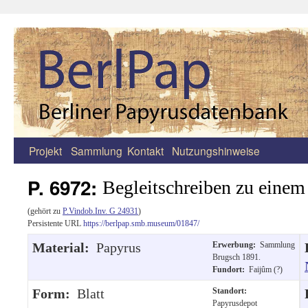
Projekt
Sammlung
Kontakt
Nutzungshinweise
Zum
Inhalt
P. 6972:
Begleitschreiben zu einem
springen
(gehört zu
P.Vindob.Inv. G 24931
)
Persistente URL
https://berlpap.smb.museum/01847/
Material:
Papyrus
Erwerbung:
Sammlung
Brugsch 1891.
Fundort:
Faijûm (?)
Form:
Blatt
Standort:
Papyrusdepot