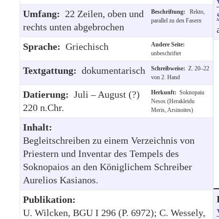
Umfang:
22 Zeilen, oben und
Beschriftung:
Rekto,
parallel zu den Fasern
rechts unten abgebrochen
Sprache:
Griechisch
Andere Seite:
unbeschriftet
Textgattung:
dokumentarisch
Schreibweise:
Z. 20–22
von 2. Hand
Datierung:
Juli – August (?)
Herkunft:
Soknopaiu
Nesos (Herakleidu
220 n.Chr.
Meris, Arsinoites)
Inhalt:
Begleitschreiben zu einem Verzeichnis von
Priestern und Inventar des Tempels des
Soknopaios an den Königlichem Schreiber
Aurelios Kasianos.
Publikation:
U. Wilcken, BGU I 296 (P. 6972); C. Wessely,