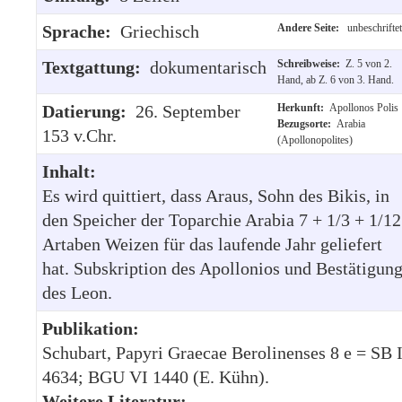
Sprache:
Griechisch
Andere Seite:
unbeschriftet
Textgattung:
dokumentarisch
Schreibweise:
Z. 5 von 2.
Hand, ab Z. 6 von 3. Hand.
Datierung:
26. September
Herkunft:
Apollonos Polis
Bezugsorte:
Arabia
153 v.Chr.
(Apollonopolites)
Inhalt:
Es wird quittiert, dass Araus, Sohn des Bikis, in
den Speicher der Toparchie Arabia 7 + 1/3 + 1/12
Artaben Weizen für das laufende Jahr geliefert
hat. Subskription des Apollonios und Bestätigun
des Leon.
Publikation:
Schubart, Papyri Graecae Berolinenses 8 e = SB 
4634; BGU VI 1440 (E. Kühn).
Weitere Literatur: