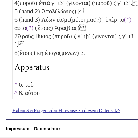
4
(πυροῦ) ἑπτὰ
γ´
ιβ´
(γίνονται) (πυροῦ)
ζ
γ´
ιβ´
5
(hand 2) Ἀπολ(λώνιος).
6
(hand 3) Λέων εἰσμε(μέτρημαι(?)) ὑπὲρ το
(*)
αὐτο͂
(*)
(ἔτους) Ἀρα(βίας)
7
Ἀραῦς Βίκιος (πυροῦ)
ζ
γ´
ιβ´
(γίνονται)
ζ
γ´
ιβ
´
.
8
(ἔτους)
κη
ἐπαγο(μένων)
β
.
Apparatus
^
6. τοῦ
^
6. αὐτοῦ
Haben Sie Fragen oder Hinweise zu diesem Datensatz?
Impressum
Datenschutz