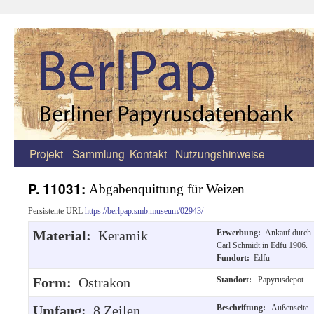
Projekt
Sammlung
Kontakt
Nutzungshinweise
Zum
Inhalt
P. 11031:
Abgabenquittung für Weizen
springen
Persistente URL
https://berlpap.smb.museum/02943/
Material:
Keramik
Erwerbung:
Ankauf durch
Carl Schmidt in Edfu 1906.
Fundort:
Edfu
Form:
Ostrakon
Standort:
Papyrusdepot
Umfang:
8 Zeilen
Beschriftung:
Außenseite