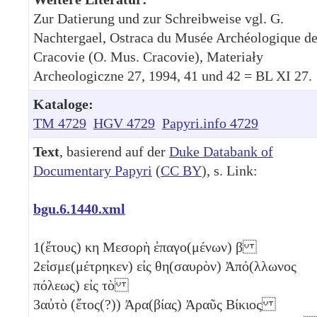
Zur Datierung und zur Schreibweise vgl. G.
Nachtergael, Ostraca du Musée Archéologique d
Cracovie (O. Mus. Cracovie), Materiały
Archeologiczne 27, 1994, 41 und 42 = BL XI 27.
Kataloge:
TM 4729
HGV 4729
Papyri.info 4729
Text
, basierend auf der
Duke Databank of
Documentary Papyri
(
CC BY
), s. Link:
bgu.6.1440.xml
1
(ἔτους)
κη
Μεσορὴ ἐπαγο(μένων)
β
2
εἰσμε(μέτρηκεν) εἰς θη(σαυρὸν) Ἀπό(λλωνος
πόλεως) εἰς τὸ
3
αὐτὸ (ἔτος(?)) Ἀρα(βίας) Ἀραῦς Βίκιος