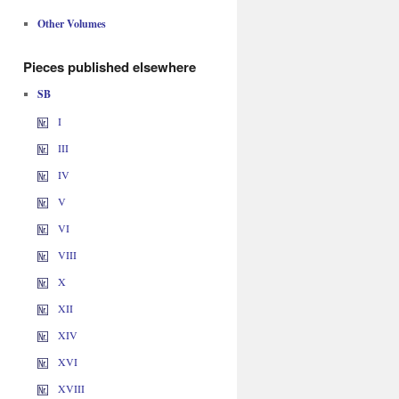
Other Volumes
Pieces published elsewhere
SB
I
III
IV
V
VI
VIII
X
XII
XIV
XVI
XVIII