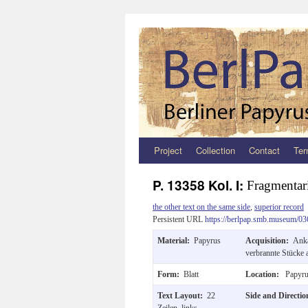
Project
Collection
Contact
Ter
Zum
Inhalt
P. 13358 Kol. I:
Fragmentar
springen
the other text on the same side
,
superior record
Persistent URL
https://berlpap.smb.museum/03
Material:
Papyrus
Acquisition:
Anka
verbrannte Stücke 
Form:
Blatt
Location:
Papyru
Text Layout:
22
Side and Directi
Zeilen, links