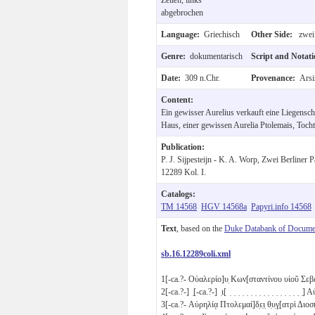
abgebrochen
Language:
Griechisch
Other Side:
zwei
Genre:
dokumentarisch
Script and Notat
Date:
309 n.Chr.
Provenance:
Arsi
Content:
Ein gewisser Aurelius verkauft eine Liegenschaf
Haus, einer gewissen Aurelia Ptolemais, Toch
Publication:
P. J. Sijpesteijn - K. A. Worp, Zwei Berline
12289 Kol. I.
Catalogs:
TM 14568
HGV 14568a
Papyri.info 14568
Text
, based on the
Duke Databank of Documen
sb.16.12289coli.xml
1
[-ca.?- Οὐαλερίο]υ̣ Κων[σταντίνου υἱοῦ Σ
2
[-ca.?-] ̣[-ca.?-] ̣ι[ ̣ ̣ ̣ ̣ ̣ ̣ ̣ ̣ ̣ ̣ ̣ ̣ ̣ ̣ ̣ ̣ 
3
[-ca.?- Αὐρηλίᾳ Πτολεμαί]δ̣ε̣ι̣ θ̣υ̣γ̣[ατρὶ