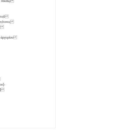
νων] δικαίῳ
πὶ το̣ῦ
ν γε̣ίτονες
ίας
ότε ἀργυρίου
]
ρο]-
σα]