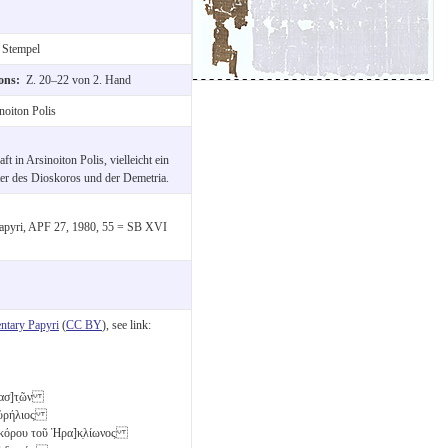
 Stempel
ions:
Z. 20–22 von 2. Hand
noiton Polis
t in Arsinoiton Polis, vielleicht ein
ter des Dioskoros und der Demetria.
r Papyri, APF 27, 1980, 55 = SB XVI
tary Papyri
(
CC BY
), see link:
εβασ]τ̣ῶν
̣ ̣] Αὐρήλιος
 Διοσκόρου τοῦ Ἡρα]κ̣λίωνος