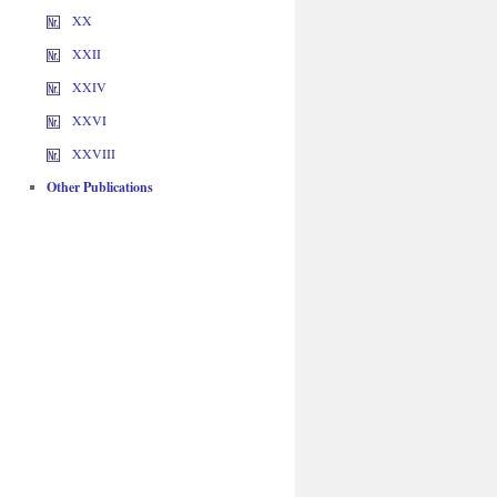
XX
XXII
XXIV
XXVI
XXVIII
Other Publications