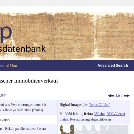
ms of Use
Advanced Search
ischer Immobilienverkauf
694/
|
List
|
uf aus Versicherungssumme für
Digital Images
(see
Terms Of Use
)
:
aus Ihnasya el-Medina (Ehnâs).
P. 13358 Kol. 1, Rekto
350 dpi
DFG-Viewer
sdepot
Status:
Restaurierung abgeschlossen
on:
Rekto, parallel zu den Fasern