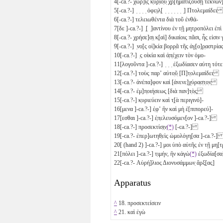
4
[-ca.?- χωρ]ὶ̣ς̣ κ̣υ̣ρ̣ίο̣υ̣ χ̣ρ̣[ηματιζούσῃ τέκ
5
[-ca.?-] ̣ ̣ ̣ ̣ ὀφε̣ι̣λ̣[ ̣ ̣ ̣ ̣ ̣ ̣ ̣] Πτολεμαίδει
6
[-ca.?-] τελειωθέντα διὰ τοῦ ἐνθά-
7
[δε ]-ca.?-] ̣[ ̣]αντίνου ἐν τῇ μητροπόλει ἐ
8
[-ca.?- χρήσε]σ̣ι̣ κ̣[αὶ] δικαίοις πᾶσι, ἧς εἰσι
9
[-ca.?-] ̣νο[ς οἰ]κία βορρ̣ᾶ τῆς ἀγ̣[ο]ρ̣αστρ
10
[-ca.?-] ̣ς οἰκία καὶ ἀ̣π̣έχειν τὸν ὁμο-
11
[λογοῦντα ]-ca.?-] ̣ ̣ ̣ ἐξωδίασεν αὐτη τ
12
[-ca.?-] τοὺς παρʼ αὐτο̣ῦ̣ [Π]τ̣ολεμαίδει
13
[-ca.?- ἀνέπα]φον καὶ [ἀνενε]χύρα̣σ̣τ̣ο̣ν̣
14
[-ca.?- ἐμ]π̣οιήσεως̣ [διὰ παν]τ̣ὸ̣ς̣
15
[-ca.?-] κ̣υριεύειν καὶ τ̣[ὰ περιγινό]-
16
[μενα ]-ca.?-] ἐ̣φʼ ἣν καὶ μὴ ἐ[πιπορεύ]-
17
[εσθαι ]-ca.?-] ἐ̣π̣ελευσόμεν[ον ]-ca.?-]
18
[-ca.?-] π̣ροσεκτίσ̣ι̣ν̣
(*)
[-ca.?-]
19
[-ca.?- ἐπερ]ωτηθ̣εὶς ὡμολόγη[σα ]-ca.?-
20
[ (hand 2) ]-ca.?-] μοι ὑπὸ αὐτῆς ἐν τῇ μη[τ
21
[πόλει ]-ca.?-] τ̣ιμήν, ἣν κἀγὼ
(*)
ἐξωδία[
22
[-ca.?- Αὐρή]λιος Διονυσάμμων̣ ἄρξ[ας]
Apparatus
^
18. προσεκτείσειν
^
21. καὶ ἐγὼ