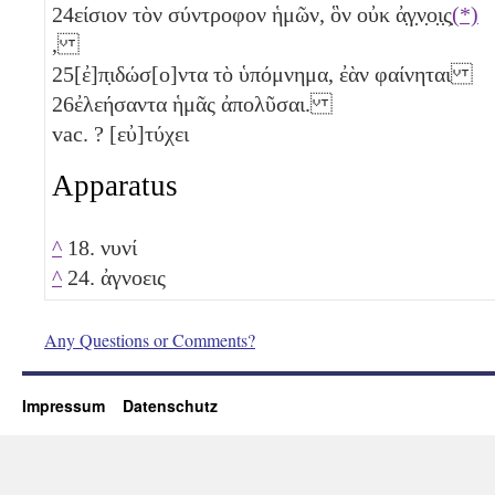
24
είσιον τὸν σύντροφον ἡμῶν, ὃν οὐκ ἀ̣γ̣ν̣ο̣ι̣ς̣
(*)
,
25
[ἐ]π̣ιδώσ[ο]ντα τὸ ὑπόμνημα, ἐὰν φαίνηται
26
ἐλεήσαντα ἡμᾶς ἀπολῦσαι.
vac. ? [εὐ]τύχει
Apparatus
^
18. νυνί
^
24. ἀγνοεις
Any Questions or Comments?
Impressum
Datenschutz