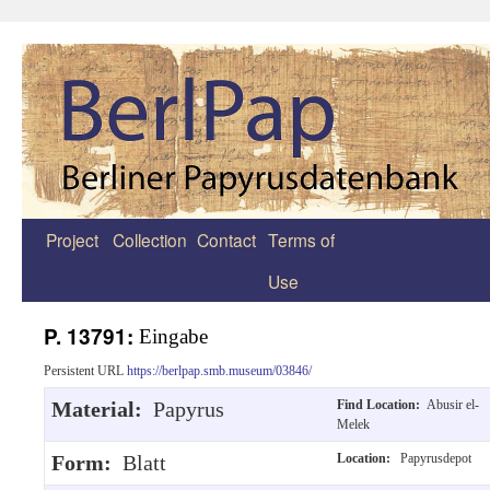
Project
Collection
Contact
Terms of
Zum
Use
Inhalt
springen
P. 13791:
Eingabe
Persistent URL
https://berlpap.smb.museum/03846/
Material:
Papyrus
Find Location:
Abusir el-
Melek
Form:
Blatt
Location:
Papyrusdepot