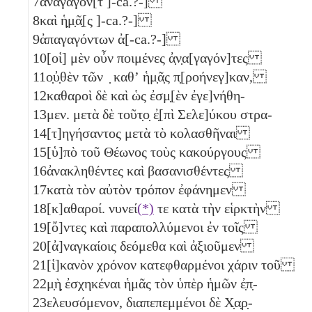
7
ἀναγαγον[τ ]-ca.?-]
8
καὶ ἡ̣μ̣ᾶ̣[ς ]-ca.?-]
9
ἀπαγαγόντων ἀ[-ca.?-]
10
[οἱ] μὲν οὖν ποιμένες ἀ̣ν̣α[γαγόν]τες
11
ο̣ὐ̣θὲν τῶν ̣ καθʼ ἡμ̣ᾶ̣ς π̣[ροήνεγ]καν,
12
καθαροὶ δὲ καὶ ὡς ἐσμ̣[ὲν ἐγε]νήθη-
13
μεν. μετὰ δὲ τοῦτ̣ο̣ ἐ̣[πὶ Σελε]ύκου στρα-
14
[τ]ηγήσαντος μετὰ τὸ κολασθῆναι
15
[ὑ]πὸ τοῦ Θέωνος τοὺς κακούργους
16
ἀνακληθέντες καὶ βασανισθέντες
17
κατὰ τὸν αὐτὸν τρόπον ἐφάνημεν
18
[κ]αθαροί. νυνεί
(*)
τε κατὰ τὴν εἱρκτὴν
19
[ὄ]ντες καὶ παραπολλύμενοι ἐν τοῖς
20
[ἀ]ναγκαίοις δεόμεθα καὶ ἀξιοῦμεν
21
[ἱ]κανὸν χρόνον κατεφθαρμένοι χάριν τοῦ
22
μ̣ὴ̣ ἐσχηκέναι ἡμᾶς τὸν ὑπὲρ ἡμῶν ἐ̣π̣-
23
ελευσόμενον, διαπεπεμμένοι δὲ Χ̣α̣ρ̣-