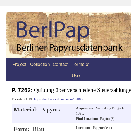
Project
Collection
Contact
Terms of
Zum
Use
Inhalt
springen
P. 7262:
Quittung über verschiedene Steuerzahlung
Persistent URL
https://berlpap.smb.museum/02085/
Material:
Papyrus
Acquisition:
Sammlung Brugsch
1891.
Find Location:
Faijûm (?)
Form:
Blatt
Location:
Papyrusdepot