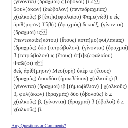
(γίνονται) (δραχμαὶ)
ϛ
(ὀβολοὶ)
β
𐅵
6
φυλ(άκων)
(διώβολον)
(πεντεδραχμίας)
χ(αλκοῦς)
β
[ἐπι]κ̣(εφαλαίου) Φαμε(νὼθ)
ε
εἰς
ἀρίθ(μησιν) Τῦβ(ι) (δραχμὰς) δεκαέξ, (γίνονται)
(δραχμαὶ)
ιϛ
7
πεντεκαιδε(κάτου) (ἔτους) ποτα(μο)φυ(λακίας)
(δραχμὰς) δύο
(τετρώβολον)
, (γίνονται) (δραχμαὶ
β
(τετρώβολον)
ιϛ
(ἔτους) ἐπ[ι]κ̣(εφαλαίου)
Φαῶ(φι)
η
8
εἰς ἀρίθ(μησιν) Μεσ(ορὴ) ὑπὲρ
ιε
(ἔτους)
(δραχμὰς) δεκαδύο (ἡμιωβέλιον)
χ(αλκοῦς)
β
,
(γίνονται) (δραχμαὶ)
ιβ
[(ἡμιωβέλιον)
] χ(αλκοῦς)
β
, φυλ(άκων) (δραχμὰς) δύο (ὀβολοὺς)
δ
𐅵
χ(αλκοῦς)
β
, (γίνονται) (δραχμαὶ)
β
(ὀβολοὶ)
δ
𐅵
χ(αλκοῦς)
β
.
Any Questions or Comments?