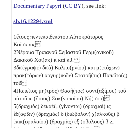
Documentary Papyri
(
CC BY
), see link:
sb.16.12294.xml
1
ἔτους πεντεκαιδεκάτου Αὐτοκράτορος
Καίσαρος
2
Νέρουα Τραιανοῦ Σεβαστοῦ Γερμ(ανικοῦ)
Δακικοῦ Χοι(ὰκ)
κ
καὶ
κθ
.
3
δι(έγραψε) δι(ὰ) Καλπυ(ρνίου) κ̣α̣ὶ̣ μ̣(ετόχων)
πρακ(τόρων) ἀργυρ(ικῶν) Στοτοῆ(τις) Παπεῖτο(ς)
τοῦ
4
Παπεῖτος μη(τρὸς) Θασῆ(τος) συντ(αξίμου) τοῦ
αὐτοῦ
ιε
(ἔτους) Σοκ(νοπαίου) Νή(σου)
5
(δραχμὰς) δεκαέξ, (γίνονται) (δραχμαὶ)
ιϛ
ἐδ(αφῶν) (δραχμὰς)
δ
(διώβολον)
χ(αλκοῦς)
β
ἐπικ(εφαλαίου) (δραχμὰς) ἓξ (ὀβολοὺς)
β
𐅵
,