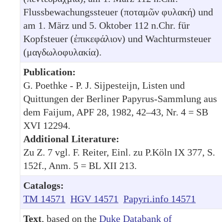
Flussbewachungssteuer (ποταμῶν φυλακή) und
am 1. März und 5. Oktober 112 n.Chr. für
Kopfsteuer (ἐπικεφάλιον) und Wachturmsteuer
(μαγδωλοφυλακία).
Publication:
G. Poethke - P. J. Sijpesteijn, Listen und
Quittungen der Berliner Papyrus-Sammlung aus
dem Faijum, APF 28, 1982, 42–43, Nr. 4 = SB
XVI 12294.
Additional Literature:
Zu Z. 7 vgl. F. Reiter, Einl. zu P.Köln IX 377, S.
152f., Anm. 5 = BL XII 213.
Catalogs:
TM 14571
HGV 14571
Papyri.info 14571
Text
, based on the
Duke Databank of