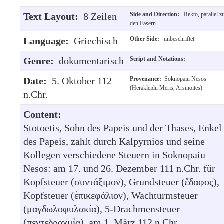
Text Layout:
8 Zeilen
Side and Direction:
Rekto, parallel z
den Fasern
Language:
Griechisch
Other Side:
unbeschriftet
Genre:
dokumentarisch
Script and Notations:
Date:
5. Oktober 112
Provenance:
Soknopaiu Nesos
(Herakleidu Meris, Arsinoites)
n.Chr.
Content:
Stotoetis, Sohn des Papeis und der Thases, Enkel
des Papeis, zahlt durch Kalpyrnios und seine
Kollegen verschiedene Steuern in Soknopaiu
Nesos: am 17. und 26. Dezember 111 n.Chr. für
Kopfsteuer (συντάξιμον), Grundsteuer (ἔδαφος),
Kopfsteuer (ἐπικεφάλιον), Wachturmsteuer
(μαγδωλοφυλακία), 5-Drachmensteuer
(πεντεδραχμἰα), am 1. März 112 n.Chr.