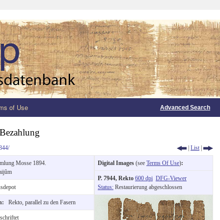
ms of Use
Advanced Search
 Bezahlung
344/
|
List
|
mlung Mosse 1894.
Digital Images
(see
Terms Of Use
)
:
aijûm
P. 7944, Rekto
600 dpi
DFG-Viewer
sdepot
Status:
Restaurierung abgeschlossen
on:
Rekto, parallel zu den Fasern
chriftet