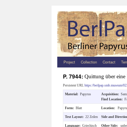
Project
Collection
Contact
Ter
Zum
Inhalt
P. 7944:
Quittung über eine
springen
Persistent URL
https://berlpap.smb.museum/02
Material:
Papyrus
Acquisition:
Sam
Find Location:
F
Form:
Blatt
Location:
Papyru
Text Layout:
22 Zeilen
Side and Directi
Language:
Griechisch
Other Side:
unbes