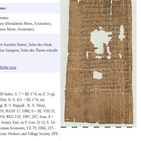
ions:
noites
oe (Herakleidu Meris, Arsinoites);
nos Meris, Arsinoites)
ert Aurelios Hatres, Sohn des Abok,
os Sarapion, Sohn des Theon schreibt
Berlin texts
I Index, S. 7 = BL I 74; zu Z. 3 vgl.
Tebt. II, S. 421 = BL I 74; zur
vgl. R. S. Bagnall - K. A. Worp,
 IV, BASP 17, 1980, 6 = BL VIII 35;
ΟΙ, REG 110, 1997, 287, Amn. 8 =
Jornot, Einl. zu P. Gen. I2 13, S. 54–
Roman Arsinoites, CE 79, 2004, 237–
nerary Workers and Village Society, ZPE