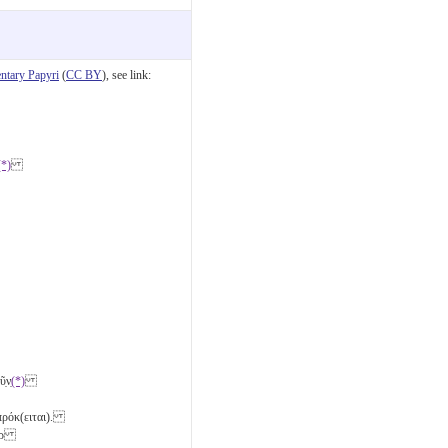
tary Papyri
(
CC BY
), see link:
(*)
̣ν̣
(*)
ς̣ πρόκ(ειται).
πὲρ