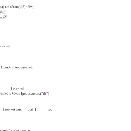
s)) καὶ (ἔτους) [
δ
] τῶν
ανοῦ
ιανοῦ
prev. ed.
 Ἡρακλ(ε)ίδου prev. ed.
 ̣ ̣ ̣ ̣] prev. ed.
δε̣[νὸ]ς λόγου [μοι μένοντος(?)]
(*)
ῦ κ̣α̣ὶ̣ ἐπι̣κ ̣ ̣ ̣ θει[ ̣] ̣ ̣ ̣ ̣ ̣ ̣ιτες
αχμὰς)} οὐδὲ prev. ed.