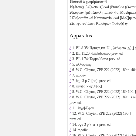
18
αὐτοῦ ἀ[γραμ]μάτου
19
(ἔτους)
ιβ
((s-etous)) καὶ (ἔτους)
ια
((s-etou
20
κυρίων ἡμῶν Διοκλητιανοῦ κ[αὶ Μαξ]ιμι
21
Σεβαστῶν καὶ Κωνσταντ̣ίου καὶ [Μαξ]ιμ
22
ἐπιφανεστάτων Καισάρων Φαῶφ(ι)
ιγ
.
Apparatus
^
1. BL 8.35: Π̣ο̣υ̣κ̣ω̣ καὶ Εἰ ̣ ̣λείνῳ πα ̣ρ̣[ ̣] 
^
2. BL 11.20: ἀλλ[ο]φύλου prev. ed.
^
3. BL 1.74: Ταρμούθεωσ prev. ed.
^
5. ἀλλοφύλῳ
^
6. W.G. Claytor, ZPE 222 (2022) 189 n. 46:
^
7. αἱροῦν
^
7. bgu 3 p.7: [σο]ι prev. ed.
^
8. πεντ[α]κισχιλί[ας]
^
8. W.G. Claytor, ZPE 222 (2022) 189-190: [ ̣ ̣
^
8. W.G. Claytor, ZPE 222 (2022) 189: ̣ ̣ι οὐ
prev. ed.
^
11. ἐγγρ[ά]φου
^
12. W.G. Claytor, ZPE 222 (2022) 190: [ ̣ ̣ ̣ ̣] το
prev. ed.
^
14. bgu 3 p.7: π̣ ̣τ̣ prev. ed.
^
14. αἱροῦν
^
16. W.G. Claytor, ZPE 222 (2022) 190: {(δρ