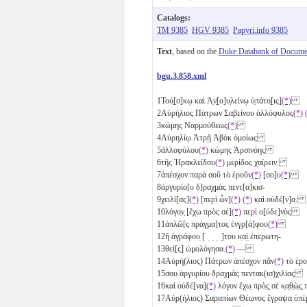
Catalogs:
TM 9385
HGV 9385
Papyri.info 9385
Text
, based on the
Duke Databank of Documen
bgu.3.858.xml
1
Τού̣[σ]κῳ καὶ Ἀ̣ν̣[ο]υ̣λείνῳ ὑ̣πάτο̣[ις]
(*)
2
Αὐρήλιος Πάτρων Σαβείνου ἀλλόφυλος
(*)
3
κώμης Ναρμούθεως
(*)
4
Αὐρηλίῳ Ἁτρῇ Ἀβὸκ ὁμοίως
5
ἀλλοφύλου
(*)
κώμης Ἀρσινόης
6
τῆς Ἡρακλείδου
(*)
μερίδος χαίρειν.
7
ἀπέσχον παρὰ σοῦ τὸ ἑροῦν̣
(*)
[σο]υ
(*)
8
ἀργυρίο[υ δ]ραχμὰς πεντ[α]κισ-
9
χειλί[ας]
(*)
[περὶ ὧν]
(*)
(*)
κ̣αὶ οὐδέ[ν]α̣.
10
λόγο̣ν̣ [ἔχω πρὸς σὲ]
(*)
περὶ ο[ὐδε]νὸς
11
ἁπλῶ[ς πράγμα]τος ἐνγρ[ά]φου
(*)
12
ἢ ἀ̣γράφου̣ [ ̣ ̣ ̣ ̣]του κ̣α̣ὶ̣ ἐπερωτη-
13
θεὶ[ς] ὡμολόγησα.
(*)
―
14
Αὐρή(λιος) Πάτρων ἀπέσχον πᾶν
(*)
τὸ ἑροῦ
15
σου ἀργυρίου δραχμὰς πεντακ(ισ)χιλίας
16
καὶ οὐδέ[να]
(*)
λόγον ἔχω̣ πρὸ̣ς̣ σὲ κ̣α̣θ̣ὼ̣
17
Αὐ̣ρ(ήλιος) Σαραπίων Θέωνος ἔγραψα ὑ