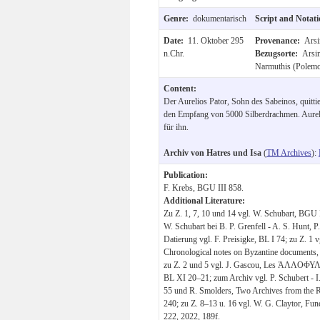
Genre:
dokumentarisch
Script and Notat
Date:
11. Oktober 295
Provenance:
Arsi
n.Chr.
Bezugsorte:
Arsin
Narmuthis (Polemo
Content:
Der Aurelios Pator, Sohn des Sabeinos, quitti
den Empfang von 5000 Silberdrachmen. Aureli
für ihn.
Archiv von Hatres und Isa
(
TM Archives
):
Publication:
F. Krebs, BGU III 858.
Additional Literature:
Zu Z. 1, 7, 10 und 14 vgl. W. Schubart, BGU II
W. Schubart bei B. P. Grenfell - A. S. Hunt, P.
Datierung vgl. F. Preisigke, BL I 74; zu Z. 1 
Chronological notes on Byzantine documents,
zu Z. 2 und 5 vgl. J. Gascou, Les ἈΛΛΟΦΥΛ
BL XI 20–21; zum Archiv vgl. P. Schubert - I. 
55 und R. Smolders, Two Archives from the 
240; zu Z. 8–13 u. 16 vgl. W. G. Claytor, Fu
222, 2022, 189f.