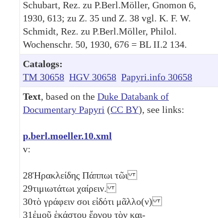
Schubart, Rez. zu P.Berl.Möller, Gnomon 6,
1930, 613; zu Z. 35 und Z. 38 vgl. K. F. W.
Schmidt, Rez. zu P.Berl.Möller, Philol.
Wochenschr. 50, 1930, 676 = BL II.2 134.
Catalogs:
TM 30658
HGV 30658
Papyri.info 30658
Text
, based on the
Duke Databank of
Documentary Papyri
(
CC BY
), see links:
p.berl.moeller.10.xml
v:
28
Ἡρακλείδης Πάππωι τῶι
29
τιμιωτάτωι χαίρειν.
30
τὸ γράφειν σοι εἰδότι μᾶλλο(ν)
31
ἐμοῦ ἑκάστου ἔργου τὸν και-