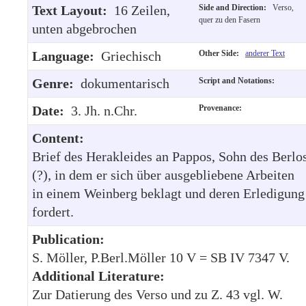
Text Layout:
16 Zeilen,
Side and Direction:
Verso,
quer zu den Fasern
unten abgebrochen
Language:
Griechisch
Other Side:
anderer Text
Genre:
dokumentarisch
Script and Notations:
Date:
3. Jh. n.Chr.
Provenance:
Content:
Brief des Herakleides an Pappos, Sohn des Berlo
(?), in dem er sich über ausgebliebene Arbeiten
in einem Weinberg beklagt und deren Erledigung
fordert.
Publication:
S. Möller, P.Berl.Möller 10 V = SB IV 7347 V.
Additional Literature:
Zur Datierung des Verso und zu Z. 43 vgl. W.