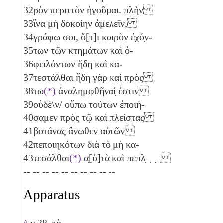
32
ρὸν περιττὸν ἡγοῦμαι. πλὴν
33
ἵνα μὴ δοκοίην ἀμελεῖν,
34
γράφω σοι, ὅ[τ]ι καιρὸν ἐχό̣ν-
35
των τῶν κτημάτων καὶ ὀ-
36
φειλόντων ἤδη καὶ κα-
37
τεστάλθαι ἤδη γὰρ καὶ πρὸς
38
τω
(*)
ἀναλημφθῆναί̣ ἐστιν
39
οὐδὲ\ν/ οὔπω τούτων ἐποιή-
40
σαμεν πρὸς τῷ καὶ πλείστας
41
βοτάνας ἄνωθεν αὐτῶν
42
πεποιηκότων διὰ τὸ μὴ κα-
43
τεσάλθαι
(*)
α̣[ὐ]τὰ καὶ πεπλ̣ ̣ ̣ ̣
-- -- -- -- -- -- -- -- -- --
Apparatus
^
v.38. τὸ