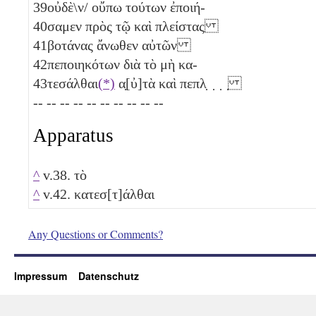
39
οὐδὲ\ν/ οὔπω τούτων ἐποιή-
40
σαμεν πρὸς τῷ καὶ πλείστας
41
βοτάνας ἄνωθεν αὐτῶν
42
πεποιηκότων διὰ τὸ μὴ κα-
43
τεσάλθαι
(*)
α̣[ὐ]τὰ καὶ πεπλ̣ ̣ ̣ ̣
-- -- -- -- -- -- -- -- -- --
Apparatus
^
v.38. τὸ
^
v.42. κατεσ[τ]άλθαι
Any Questions or Comments?
Impressum
Datenschutz