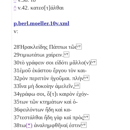
^
v.42. κατεσ[τ]άλθαι
p.berl.moeller.10v.xml
v:
28
Ἡρακλείδης Πάππωι τῶι
29
τιμιωτάτωι χαίρειν.
30
τὸ γράφειν σοι εἰδότι μᾶλλο(ν)
31
ἐμοῦ ἑκάστου ἔργου τὸν και-
32
ρὸν περιττὸν ἡγοῦμαι. πλὴν
33
ἵνα μὴ δοκοίην ἀμελεῖν,
34
γράφω σοι, ὅ[τ]ι καιρὸν ἐχό̣ν-
35
των τῶν κτημάτων καὶ ὀ-
36
φειλόντων ἤδη καὶ κα-
37
τεστάλθαι ἤδη γὰρ καὶ πρὸς
38
τω
(*)
ἀναλημφθῆναί̣ ἐστιν