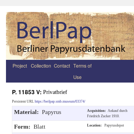
Project
Collection
Contact
Terms of
Zum
Use
Inhalt
springen
P. 11853 V:
Privatbrief
Persistent URL
https://berlpap.smb.museum/03374/
Material:
Papyrus
Acquisition:
Ankauf durch
Friedrich Zucker 1910.
Form:
Blatt
Location:
Papyrusdepot