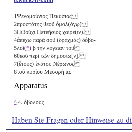
1
Ψεναμούνιος Πεκύσιος
2
προστάτης θεοῦ ὁμολ(όγῳ)
3
Πιβούχι Πετεήσιος χαίρε(ιν).
4
ἀπέχω παρὰ σοῦ (δραχμὰς)
δ
ὀβο-
5
λοὶ
(*)
β
τὴν λογείαν τοῦ
6
θεοῦ περὶ τῶν δημοσίω[ν].
7
(ἔτους) ἐνάτου Νέρωνος
8
τοῦ κυρίου Μεσορὴ
ια
.
Apparatus
^
4. ὀβολοὺς
Haben Sie Fragen oder Hinweise zu d