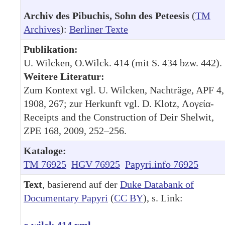
Archiv des Pibuchis, Sohn des Peteesis
(
TM
Archives
):
Berliner Texte
Publikation:
U. Wilcken, O.Wilck. 414 (mit S. 434 bzw. 442).
Weitere Literatur:
Zum Kontext vgl. U. Wilcken, Nachträge, APF 4,
1908, 267; zur Herkunft vgl. D. Klotz, Λογεία-
Receipts and the Construction of Deir Shelwit,
ZPE 168, 2009, 252–256.
Kataloge:
TM 76925
HGV 76925
Papyri.info 76925
Text
, basierend auf der
Duke Databank of
Documentary Papyri
(
CC BY
), s. Link:
o.wilck.414.xml