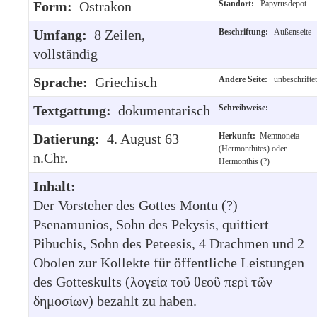
Form:
Ostrakon
Standort:
Papyrusdepot
Umfang:
8 Zeilen,
Beschriftung:
Außenseite
vollständig
Sprache:
Griechisch
Andere Seite:
unbeschriftet
Textgattung:
dokumentarisch
Schreibweise:
Datierung:
4. August 63
Herkunft:
Memnoneia
(Hermonthites) oder
n.Chr.
Hermonthis (?)
Inhalt:
Der Vorsteher des Gottes Montu (?)
Psenamunios, Sohn des Pekysis, quittiert
Pibuchis, Sohn des Peteesis, 4 Drachmen und 2
Obolen zur Kollekte für öffentliche Leistungen
des Gotteskults (λογεία τοῦ θεοῦ περὶ τῶν
δημοσίων) bezahlt zu haben.