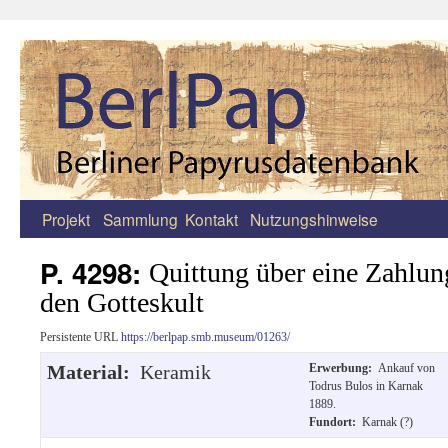
Projekt
Sammlung
Kontakt
Nutzungshinweise
Zum
Inhalt
P. 4298:
Quittung über eine Zahlung
springen
den Gotteskult
Persistente URL
https://berlpap.smb.museum/01263/
Material:
Keramik
Erwerbung:
Ankauf von
Todrus Bulos in Karnak
1889.
Fundort:
Karnak (?)