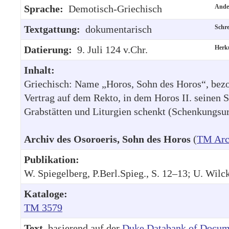
Sprache:
Demotisch-Griechisch
Ande
Textgattung:
dokumentarisch
Schr
Datierung:
9. Juli 124 v.Chr.
Herk
Inhalt:
Griechisch: Name „Horos, Sohn des Horos“, bez
Vertrag auf dem Rekto, in dem Horos II. seinen S
Grabstätten und Liturgien schenkt (Schenkungsu
Archiv des Osoroeris, Sohn des Horos
(
TM Arc
Publikation:
W. Spiegelberg, P.Berl.Spieg., S. 12–13; U. Wilc
Kataloge:
TM 3579
Text
, basierend auf der
Duke Databank of Docum