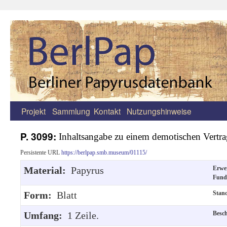
Projekt
Sammlung
Kontakt
Nutzungshinweise
Zum
Inhalt
P. 3099:
Inhaltsangabe zu einem demotischen Vertra
springen
Persistente URL
https://berlpap.smb.museum/01115/
Material:
Papyrus
Erwe
Fund
Form:
Blatt
Stan
Umfang:
1 Zeile.
Besc