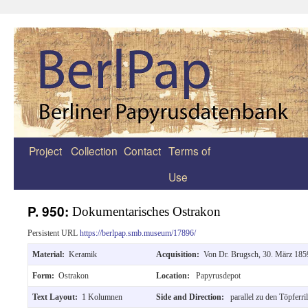
Project
Collection
Contact
Terms of
Zum
Use
Inhalt
springen
P. 950:
Dokumentarisches Ostrakon
Persistent URL
https://berlpap.smb.museum/17896/
Material:
Keramik
Acquisition:
Von Dr. Brugsch, 30. März 1859
Form:
Ostrakon
Location:
Papyrusdepot
Text Layout:
1 Kolumnen
Side and Direction:
parallel zu den Töpferri