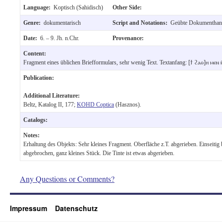
Language:
Koptisch (Sahidisch)
Other Side:
Genre:
dokumentarisch
Script and Notations:
Geübte Dokumenthan
Date:
6. – 9. Jh. n.Chr.
Provenance:
Content:
Fragment eines üblichen Briefformulars, sehr wenig Text. Textanfang: [ϯ ϩⲁⲑ]ⲏ ⲙⲉⲛ
Publication:
Additional Literature:
Beltz, Katalog II, 177;
KOHD Coptica
(Hasznos).
Catalogs:
Notes:
Erhaltung des Objekts: Sehr kleines Fragment. Oberfläche z.T. abgerieben. Einseitig b
abgebrochen, ganz kleines Stück. Die Tinte ist etwas abgerieben.
Any Questions or Comments?
Impressum
Datenschutz