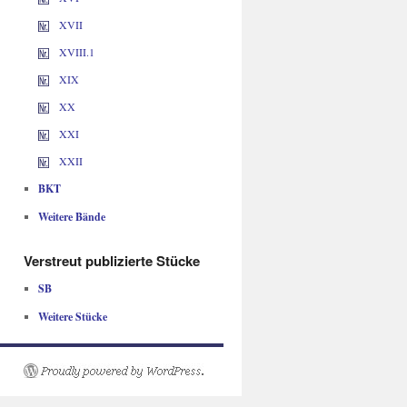
XVII
XVIII.1
XIX
XX
XXI
XXII
BKT
Weitere Bände
Verstreut publizierte Stücke
SB
Weitere Stücke