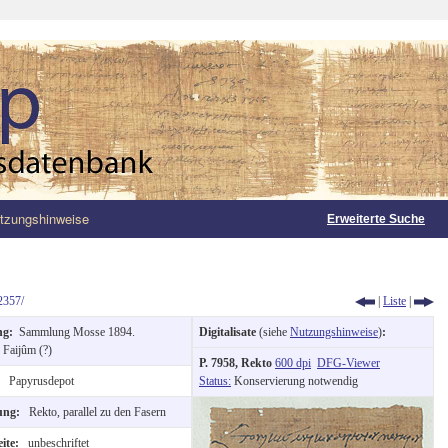
tzungshinweise
Erweiterte Suche
2357/
|
Liste
|
ng:
Sammlung Mosse 1894.
Digitalisate
(siehe
Nutzungshinweise
)
:
:
Faijûm (?)
P. 7958, Rekto
600 dpi
DFG-Viewer
:
Papyrusdepot
Status:
Konservierung notwendig
tung:
Rekto, parallel zu den Fasern
eite:
unbeschriftet