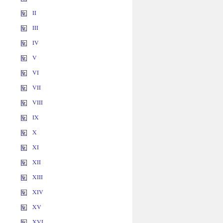
II
III
IV
V
VI
VII
VIII
IX
X
XI
XII
XIII
XIV
XV
XVI