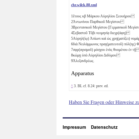
chr.wilck.88.xml
1
ἔτους
κβ
Μάρκου Αὐρηλίου Σεουήρου
2
Ἀντωνίνου Παρθικοῦ Μεγίστου
3
Βρεντανικοῦ Μεγίστου [Γερμανικοῦ Μεγίστ
4
Σεβαστοῦ Τῦβι νεομηνίᾳ διεγρ(άφη)
5
Αὐρηλ(ίῳ) Ἀπίωνι καὶ ὡς χρη(ματίζει) νομ
6
διὰ Νειλάμμωνος πραγ(ματευτοῦ) πύλ(ης)
7
σφρ(αγισμοῦ) μόσχου ἑνὸς
θυομένου ἐν τ
8
κώμῃ ὑπὸ Αὐρηλίου Διδύμου
9
Ἀλεξανδρέως.
Apparatus
^
3. BL cf. 8.24: prev. ed.
Haben Sie Fragen oder Hinweise z
Impressum
Datenschutz