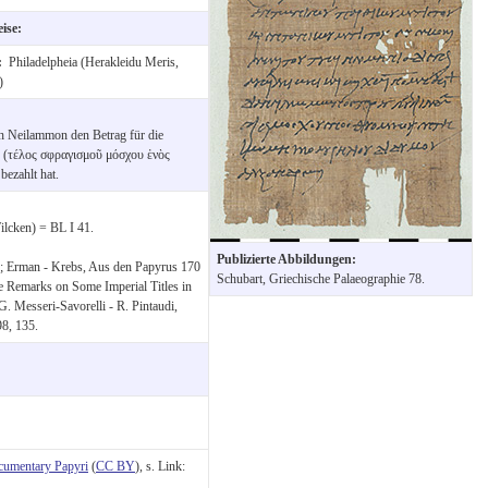
eise:
t:
Philadelpheia (Herakleidu Meris,
)
ch Neilammon den Betrag für die
s (τέλος σφραγισμοῦ μόσχου ἑνὸς
ezahlt hat.
ilcken) = BL I 41.
Publizierte Abbildungen:
9; Erman - Krebs, Aus den Papyrus 170
Schubart, Griechische Palaeographie 78.
ore Remarks on Some Imperial Titles in
. Messeri-Savorelli - R. Pintaudi,
98, 135.
cumentary Papyri
(
CC BY
), s. Link: