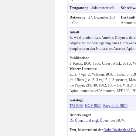
Textgattung:
dokumentarisch
Schreibw
Datierung:
27. Dezember 213
Herkunf
n.Chr.
Arsinoites
Inhalt:
Es wird quittiert, dass Aurelios Didymos dur
Abgabe für die Versiegelung eines Opferkalb
θυομένου) an den Nomarchen Aurelios Apion b
Publikation:
F. Krebs, BGU I 356; Chrest.Wilck. 88 (U. W
Weitere Literatur:
Zu Z. 7 vgl. U. Wilcken, BGU I Index, S. 35
(dt. Übers.); zu Z. 3 vgl. P. J. Sijpesteijn, M
the Papyri, ZPE 49, 1982, 106 = BL VIII 24; G
Apion, nomarca dell’Arsinoites, ZPE 120, 19
Kataloge:
TM 9079
HGV 9079
Papyri.info 9079
Bemerkungen:
Dt. Übers.
und
engl. Übers.
des HGV.
Text
, basierend auf der
Duke Databank of Do