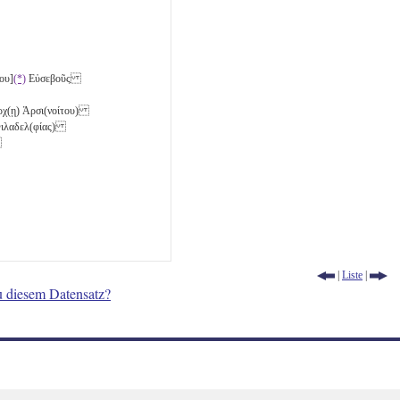
ου]
(*)
Εὐσεβοῦς
άρχ(ῃ) Ἀρσι(νοίτου)
 Φιλαδελ(φίας)
ῇ
|
Liste
|
u diesem Datensatz?