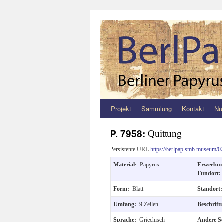
Projekt
Sammlung
Kontakt
Nu
Zum
Inhalt
P. 7958:
Quittung
springen
Persistente URL
https://berlpap.smb.museum/0
Material:
Papyrus
Erwerbu
Fundort
Form:
Blatt
Standort
Umfang:
9 Zeilen.
Beschrif
Sprache:
Griechisch
Andere S