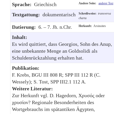
Sprache:
Griechisch
Andere Seite:
anderer Text
Textgattung:
dokumentarisch
Schreibweise:
transversa
charta
Datierung:
6. – 7. Jh. n.Chr.
Herkunft:
Arsinoites
Inhalt:
Es wird quittiert, dass Georgios, Sohn des Anup,
eine unbekannte Menge an Goldsolidi als
Schuldenrückzahlung erhalten hat.
Publikation:
F. Krebs, BGU III 808 R; SPP III 112 R (C.
Wessely); S. Tost, SPP III2.1 112 A.
Weitere Literatur:
Zur Herkunft vgl. D. Hagedorn, Χρυσός oder
χρυσίον? Regionale Besonderheiten des
Wortgebrauchs im spätantiken Ägypten,