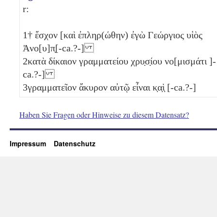
r:
1
† ἔσχον [καὶ ἐπληρ(ώθην) ἐγὼ Γεώργιος υἱὸς
Ἀνο[υ]π̣[-ca.?-]
2
κατὰ δίκαιον γραμματείου χρυ̣σ̣ίου νο[μισμάτι ]-
ca.?-]
3
γραμματεῖον ἄκυρον αὐτῷ εἶναι κ̣α̣ὶ̣ [-ca.?-]
Haben Sie Fragen oder Hinweise zu diesem Datensatz?
Impressum
Datenschutz