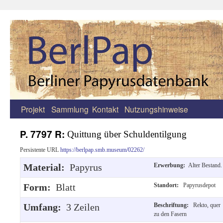
Projekt
Sammlung
Kontakt
Nutzungshinweise
Zum
Inhalt
P. 7797 R:
Quittung über Schuldentilgung
springen
Persistente URL
https://berlpap.smb.museum/02262/
Material:
Papyrus
Erwerbung:
Alter Bestand.
Form:
Blatt
Standort:
Papyrusdepot
Umfang:
3 Zeilen
Beschriftung:
Rekto, quer
zu den Fasern