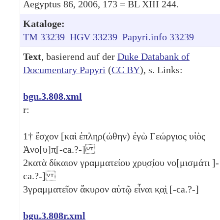
Aegyptus 86, 2006, 173 = BL XIII 244.
Kataloge:
TM 33239
HGV 33239
Papyri.info 33239
Text
, basierend auf der
Duke Databank of
Documentary Papyri
(
CC BY
), s. Links:
bgu.3.808.xml
r:
1
† ἔσχον [καὶ ἐπληρ(ώθην) ἐγὼ Γεώργιος υἱὸς
Ἀνο[υ]π̣[-ca.?-]
2
κατὰ δίκαιον γραμματείου χρυ̣σ̣ίου νο[μισμάτι ]-
ca.?-]
3
γραμματεῖον ἄκυρον αὐτῷ εἶναι κ̣α̣ὶ̣ [-ca.?-]
bgu.3.808r.xml