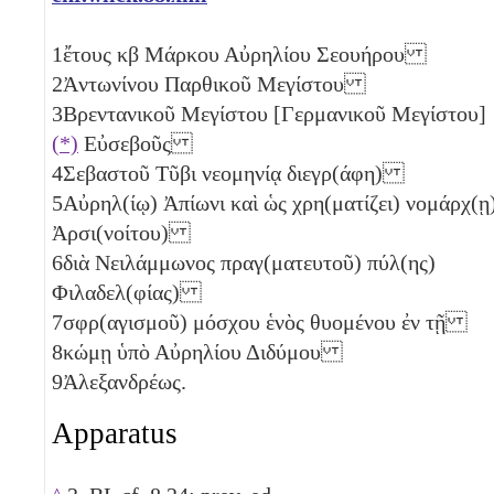
1
ἔτους
κβ
Μάρκου Αὐρηλίου Σεουήρου
2
Ἀντωνίνου Παρθικοῦ Μεγίστου
3
Βρεντανικοῦ Μεγίστου [Γερμανικοῦ Μεγίστου]
(*)
Εὐσεβοῦς
4
Σεβαστοῦ Τῦβι νεομηνίᾳ διεγρ(άφη)
5
Αὐρηλ(ίῳ) Ἀπίωνι καὶ ὡς χρη(ματίζει) νομάρχ(ῃ
Ἀρσι(νοίτου)
6
διὰ Νειλάμμωνος πραγ(ματευτοῦ) πύλ(ης)
Φιλαδελ(φίας)
7
σφρ(αγισμοῦ) μόσχου ἑνὸς
θυομένου ἐν τῇ
8
κώμῃ ὑπὸ Αὐρηλίου Διδύμου
9
Ἀλεξανδρέως.
Apparatus