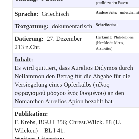
parallel zu den Fasern
Sprache:
Griechisch
Andere Seite:
unbeschriftet
Textgattung:
dokumentarisch
Schreibweise:
Datierung:
27. Dezember
Herkunft:
Philadelpheia
(Herakleidu Meris,
213 n.Chr.
Arsinoites)
Inhalt:
Es wird quittiert, dass Aurelios Didymos durch
Neilammon den Betrag für die Abgabe für die
Versiegelung eines Opferkalbs (τέλος
σφραγισμοῦ μόσχου ἑνὸς θυομένου) an den
Nomarchen Aurelios Apion bezahlt hat.
Publikation:
F. Krebs, BGU I 356; Chrest.Wilck. 88 (U.
Wilcken) = BL I 41.
Weitere Literatur: