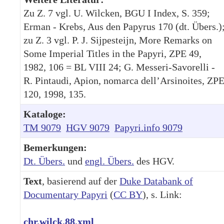
Zu Z. 7 vgl. U. Wilcken, BGU I Index, S. 359;
Erman - Krebs, Aus den Papyrus 170 (dt. Übers.)
zu Z. 3 vgl. P. J. Sijpesteijn, More Remarks on
Some Imperial Titles in the Papyri, ZPE 49,
1982, 106 = BL VIII 24; G. Messeri-Savorelli -
R. Pintaudi, Apion, nomarca dell’Arsinoites, ZP
120, 1998, 135.
Kataloge:
TM 9079
HGV 9079
Papyri.info 9079
Bemerkungen:
Dt. Übers.
und
engl. Übers.
des HGV.
Text
, basierend auf der
Duke Databank of
Documentary Papyri
(
CC BY
), s. Link:
chr.wilck.88.xml