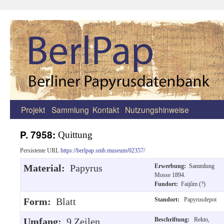
Projekt
Sammlung
Kontakt
Nutzungshinweise
Zum
Inhalt
P. 7958:
Quittung
springen
Persistente URL
https://berlpap.smb.museum/02357/
Material:
Papyrus
Erwerbung:
Sammlung
Mosse 1894.
Fundort:
Faijûm (?)
Form:
Blatt
Standort:
Papyrusdepot
Umfang:
9 Zeilen.
Beschriftung:
Rekto,