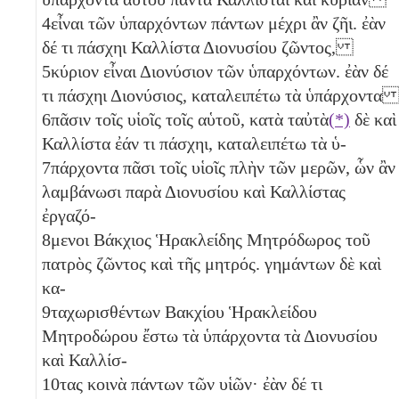
4
εἶναι τῶν ὑπαρχόντων πάντων μέχρι ἂν ζῆι. ἐὰν
δέ τι πάσχηι Καλλίστα Διονυσίου ζῶντος,
5
κύριον εἶναι Διονύσιον τῶν ὑπαρχόντων. ἐὰν δέ
τι πάσχηι Διονύσιος, καταλειπέτω τὰ ὑπάρχοντ
6
πᾶσιν τοῖς υἱοῖς τοῖς αὑτοῦ, κατὰ ταὐτὰ
(*)
δὲ καὶ
Καλλίστα ἐάν τι πάσχηι, καταλειπέτω τὰ ὑ-
7
πάρχοντα πᾶσι τοῖς υἱοῖς πλὴν τῶν μερῶν, ὧν ἂν
λαμβάνωσι παρὰ Διονυσίου καὶ Καλλίστας
ἐργαζό-
8
μενοι Βάκχιος Ἡρακλείδης Μητρόδωρος τοῦ
πατρὸς ζῶντος καὶ τῆς μητρός. γημάντων δὲ καὶ
κα-
9
ταχωρισθέντων Βακχίου Ἡρακλείδου
Μητροδώρου ἔστω τὰ ὑπάρχοντα τὰ Διονυσίου
καὶ Καλλίσ-
10
τας κοινὰ πάντων τῶν υἱῶν· ἐὰν δέ τι