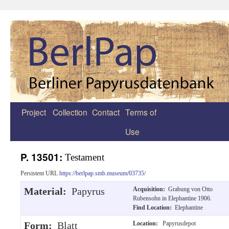
Project
Collection
Contact
Terms of
Zum
Use
Inhalt
springen
P. 13501:
Testament
Persistent URL
https://berlpap.smb.museum/03735/
Material:
Papyrus
Acquisition:
Grabung von Otto
Rubensohn in Elephantine 1906.
Find Location:
Elephantine
Form:
Blatt
Location:
Papyrusdepot