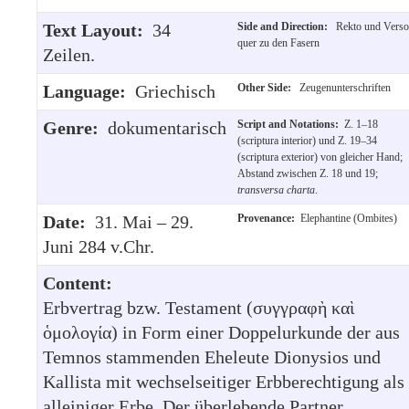
Text Layout:
34
Side and Direction:
Rekto und Verso
quer zu den Fasern
Zeilen.
Language:
Griechisch
Other Side:
Zeugenunterschriften
Genre:
dokumentarisch
Script and Notations:
Z. 1–18
(scriptura interior) und Z. 19–34
(scriptura exterior) von gleicher Hand;
Abstand zwischen Z. 18 und 19;
transversa charta
.
Date:
31. Mai – 29.
Provenance:
Elephantine (Ombites)
Juni 284 v.Chr.
Content:
Erbvertrag bzw. Testament (συγγραφὴ καὶ
ὁμολογία) in Form einer Doppelurkunde der aus
Temnos stammenden Eheleute Dionysios und
Kallista mit wechselseitiger Erbberechtigung als
alleiniger Erbe. Der überlebende Partner