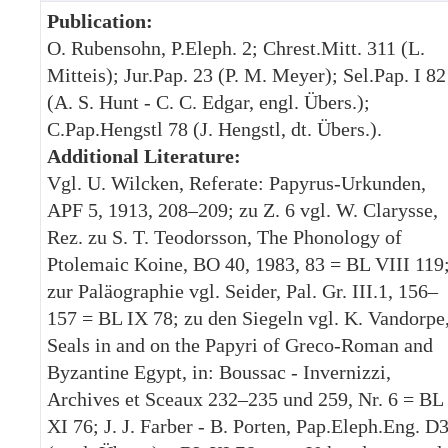
Publication:
O. Rubensohn, P.Eleph. 2; Chrest.Mitt. 311 (L.
Mitteis); Jur.Pap. 23 (P. M. Meyer); Sel.Pap. I 82
(A. S. Hunt - C. C. Edgar, engl. Übers.);
C.Pap.Hengstl 78 (J. Hengstl, dt. Übers.).
Additional Literature:
Vgl. U. Wilcken, Referate: Papyrus-Urkunden,
APF 5, 1913, 208–209; zu Z. 6 vgl. W. Clarysse,
Rez. zu S. T. Teodorsson, The Phonology of
Ptolemaic Koine, BO 40, 1983, 83 = BL VIII 119
zur Paläographie vgl. Seider, Pal. Gr. III.1, 156–
157 = BL IX 78; zu den Siegeln vgl. K. Vandorpe
Seals in and on the Papyri of Greco-Roman and
Byzantine Egypt, in: Boussac - Invernizzi,
Archives et Sceaux 232–235 und 259, Nr. 6 = BL
XI 76; J. J. Farber - B. Porten, Pap.Eleph.Eng. D