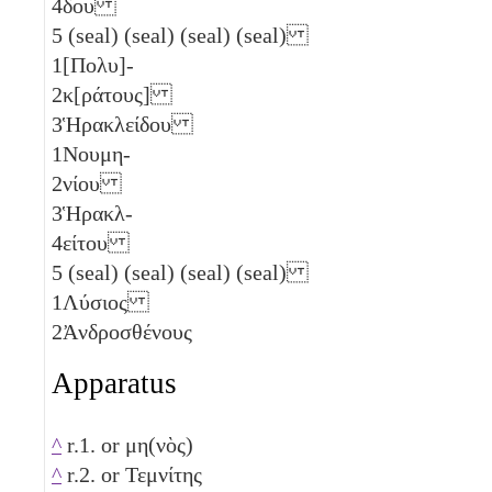
4
δου
5
(seal) (seal) (seal) (seal)
1
[Πολυ]-
2
κ[ράτους]
3
Ἡρακλείδου
1
Νουμη-
2
νίου
3
Ἡρακλ-
4
είτου
5
(seal) (seal) (seal) (seal)
1
Λύσιος
2
Ἀνδροσθένους
Apparatus
^
r.1. or μη(νὸς)
^
r.2. or Τεμνίτης