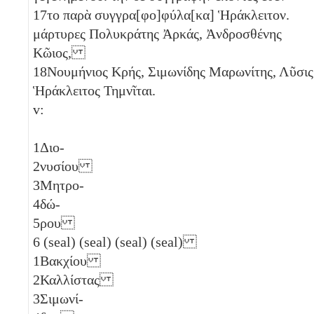
17
το παρὰ συγγρα[φο]φύλα[κα] Ἡράκλειτον.
μάρτυρες Πολυκράτης Ἀρκάς, Ἀνδροσθένης
Κῶιος,
18
Νουμήνιος Κρής, Σιμωνίδης Μαρωνίτης, Λῦσις
Ἡράκλειτος Τημνῖται.
v:
1
Διο-
2
νυσίου
3
Μητρο-
4
δώ-
5
ρου
6
(seal) (seal) (seal) (seal)
1
Βακχίου
2
Καλλίστας
3
Σιμωνί-