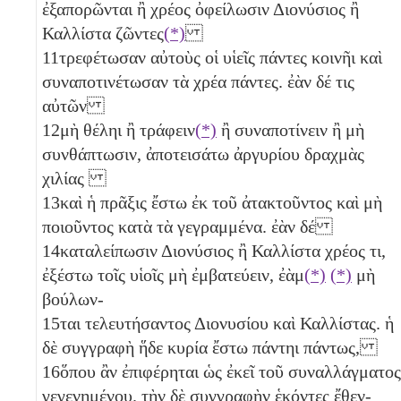
ἐξαπορῶνται ἢ χρέος ὀφείλωσιν Διονύσιος ἢ
Καλλίστα ζῶντες
(*)
11
τρεφέτωσαν αὐτοὺς οἱ υἱεῖς πάντες κοινῆι καὶ
συναποτινέτωσαν τὰ χρέα πάντες. ἐὰν δέ τις
αὐτῶν
12
μὴ θέληι ἢ τράφειν
(*)
ἢ συναποτίνειν ἢ μὴ
συνθάπτωσιν, ἀποτεισάτω ἀργυρίου δραχμὰς
χιλίας
13
καὶ ἡ πρᾶξις ἔστω ἐκ τοῦ ἀτακτοῦντος καὶ μὴ
ποιοῦντος κατὰ τὰ γεγραμμένα. ἐὰν δέ
14
καταλείπωσιν Διονύσιος ἢ Καλλίστα χρέος τι,
ἐξέστω τοῖς υἱοῖς μὴ ἐμβατεύειν, ἐὰμ
(*)
(*)
μὴ
βούλων-
15
ται τελευτήσαντος Διονυσίου καὶ Καλλίστας. ἡ
δὲ συγγραφὴ ἥδε κυρία ἔστω πάντηι πάντως,
16
ὅπου ἂν ἐπιφέρηται ὡς ἐκεῖ τοῦ συναλλάγματος
γεγενημένου. τὴν δὲ συγγραφὴν ἑκόντες ἔθεν-