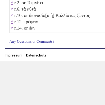
^
r.2. or Τειμνίτει
^
r.6. τὰ αὐτὰ
^
r.10. or διονυσίο[υ ἢ] Καλλίστας ζῶντος
^
r.12. τρέφειν
^
r.14. or ἐὰν
Any Questions or Comments?
Impressum
Datenschutz