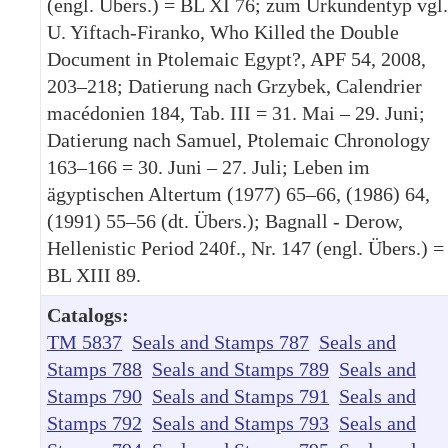
(engl. Übers.) = BL XI 76; zum Urkundentyp vgl.
U. Yiftach-Firanko, Who Killed the Double
Document in Ptolemaic Egypt?, APF 54, 2008,
203–218; Datierung nach Grzybek, Calendrier
macédonien 184, Tab. III = 31. Mai – 29. Juni;
Datierung nach Samuel, Ptolemaic Chronology
163–166 = 30. Juni – 27. Juli; Leben im
ägyptischen Altertum (1977) 65–66, (1986) 64,
(1991) 55–56 (dt. Übers.); Bagnall - Derow,
Hellenistic Period 240f., Nr. 147 (engl. Übers.) =
BL XIII 89.
Catalogs:
TM 5837
Seals and Stamps 787
Seals and
Stamps 788
Seals and Stamps 789
Seals and
Stamps 790
Seals and Stamps 791
Seals and
Stamps 792
Seals and Stamps 793
Seals and