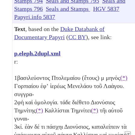
Stamps 794
Seals and Stamps 795
Seals and
Stamps 796
Seals and Stamps
HGV 5837
Papyri.info 5837
Text
, based on the
Duke Databank of
Documentary Papyri
(
CC BY
), see link:
p.eleph.2dupl.xml
r:
1
βασιλεύοντος Πτολεμαίου (ἔτους)
μ
μηνὸς
(*)
Γορπιαίου ἐφʼ ἱερέως Μενελάου τοῦ Λαάγου.
συγγρα-
2
φὴ καὶ ὁμολογία. τάδε διέθετο Διονύσιος
Τημνίτης
(*)
Καλλίσται Τημνίτει
(*)
τῆι αὑτοῦ
γυναι-
3
κί. ἐὰν δέ τι πάσχηι Διονύσιος, καταλείπειν τὰ
ὑπάρχοντα αὑτοῦ πάντα Καλλίσται καὶ κυρίαν