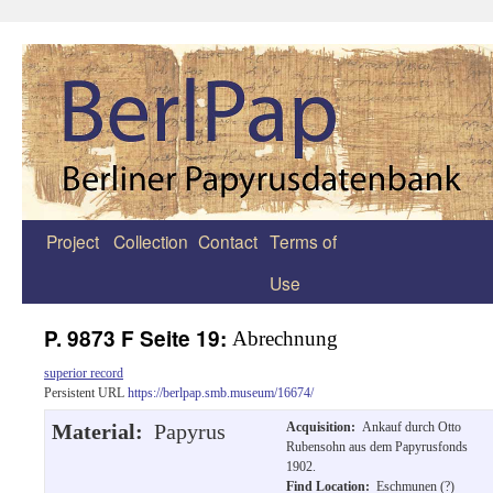
Project
Collection
Contact
Terms of
Zum
Use
Inhalt
springen
P. 9873 F Seite 19:
Abrechnung
superior record
Persistent URL
https://berlpap.smb.museum/16674/
Material:
Papyrus
Acquisition:
Ankauf durch Otto
Rubensohn aus dem Papyrusfonds
1902.
Find Location:
Eschmunen (?)