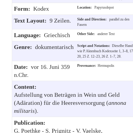
Form:
Kodex
Location:
Papyrusdepot
Text Layout:
9 Zeilen.
Side and Direction:
parallel zu den
Fasern
Language:
Griechisch
Other Side:
anderer Text
Genre:
dokumentarisch
Script and Notations:
Dieselbe Hand
wie P.Aktenbuch Kodexseite 1, 3–8, 17
20, 25 Z. 12–23, 26 Z. 1–7, 28.
Date:
vor 16. Juni 359
Provenance:
Hermupolis
n.Chr.
Content:
Aufstellung von Beträgen in Wein und Geld
(Adäration) für die Heeresversorgung (
annona
militaris
).
Publication:
G. Poethke - S. Prignitz - V. Vaelske,