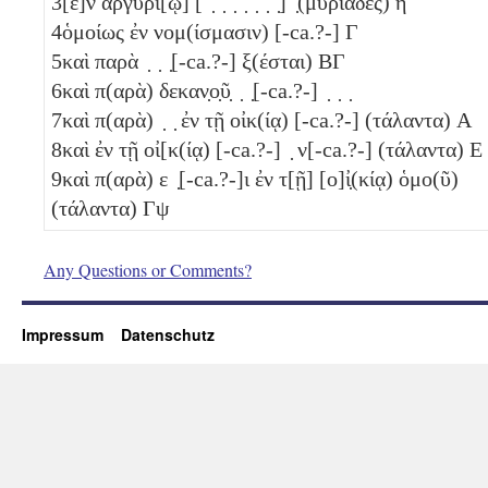
3
[ἐ]ν ἀργυρί[ῳ] [ ̣ ̣ ̣ ̣ ̣ ̣ ̣] ̣(μυριάδες)
η
4
ὁμοίως ἐν νομ(ίσμασιν) [-ca.?-]
Γ
5
καὶ παρὰ ̣ ̣ ̣[-ca.?-] ξ(έσται)
ΒΓ
6
καὶ π(αρὰ) δεκαν̣ο̣ῦ̣ ̣ ̣[-ca.?-] ̣ ̣ ̣
7
καὶ π(αρὰ) ̣ ̣ ἐν τῇ οἰκ(ίᾳ) [-ca.?-] (τάλαντα)
Α
8
καὶ ἐν τῇ οἰ[κ(ίᾳ) [-ca.?-] ̣ ν[-ca.?-] (τάλαντα)
Ε
9
καὶ π(αρὰ) ε ̣[-ca.?-]ι ἐν τ[ῇ] [ο]ἰ̣(κίᾳ) ὁμο(ῦ)
(τάλαντα)
Γψ
Any Questions or Comments?
Impressum
Datenschutz