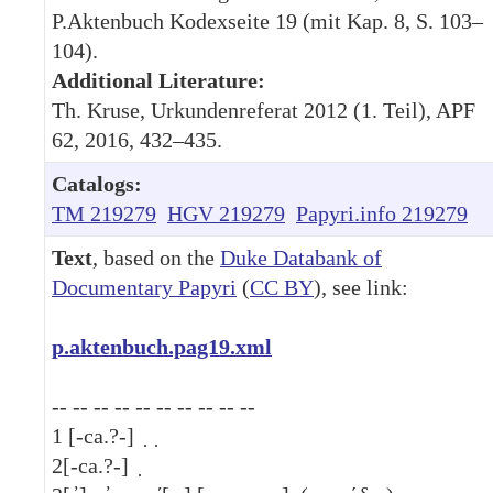
P.Aktenbuch Kodexseite 19 (mit Kap. 8, S. 103–
104).
Additional Literature:
Th. Kruse, Urkundenreferat 2012 (1. Teil), APF
62, 2016, 432–435.
Catalogs:
TM 219279
HGV 219279
Papyri.info 219279
Text
, based on the
Duke Databank of
Documentary Papyri
(
CC BY
), see link:
p.aktenbuch.pag19.xml
-- -- -- -- -- -- -- -- -- --
1
[-ca.?-] ̣ ̣
2
[-ca.?-] ̣