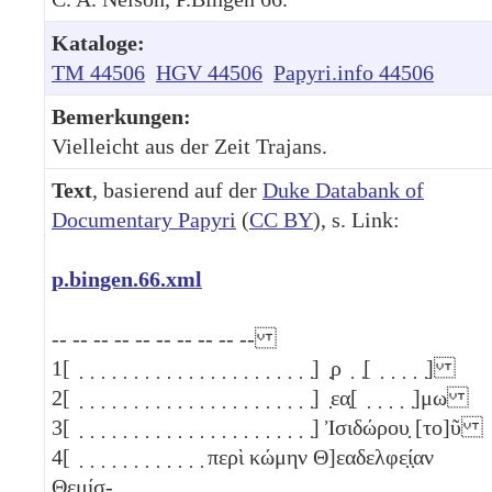
Kataloge:
TM 44506
HGV 44506
Papyri.info 44506
Bemerkungen:
Vielleicht aus der Zeit Trajans.
Text
, basierend auf der
Duke Databank of
Documentary Papyri
(
CC BY
), s. Link:
p.bingen.66.xml
-- -- -- -- -- -- -- -- -- --
1
[ ̣ ̣ ̣ ̣ ̣ ̣ ̣ ̣ ̣ ̣ ̣ ̣ ̣ ̣ ̣ ̣ ̣ ̣ ̣ ̣ ̣ ̣] ̣ρ ̣ ̣[ ̣ ̣ ̣ ̣ ̣]
2
[ ̣ ̣ ̣ ̣ ̣ ̣ ̣ ̣ ̣ ̣ ̣ ̣ ̣ ̣ ̣ ̣ ̣ ̣ ̣ ̣ ̣ ̣] ̣εα̣[ ̣ ̣ ̣ ̣ ̣]μω
3
[ ̣ ̣ ̣ ̣ ̣ ̣ ̣ ̣ ̣ ̣ ̣ ̣ ̣ ̣ ̣ ̣ ̣ ̣ ̣ ̣ ̣ ̣] Ἰσιδώρου̣ [το]ῦ
4
[ ̣ ̣ ̣ ̣ ̣ ̣ ̣ ̣ ̣ ̣ ̣ ̣ περὶ κώμην Θ]εαδελφε̣ί̣αν
Θεμίσ-