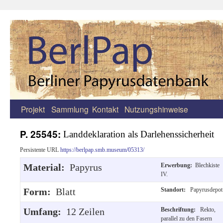
Projekt
Sammlung
Kontakt
Nutzungshinweise
Zum
Inhalt
P. 25545:
Landdeklaration als Darlehenssicherheit
springen
Persistente URL
https://berlpap.smb.museum/05313/
Material:
Papyrus
Erwerbung:
Blechkiste
IV.
Form:
Blatt
Standort:
Papyrusdepot
Umfang:
12 Zeilen
Beschriftung:
Rekto,
parallel zu den Fasern