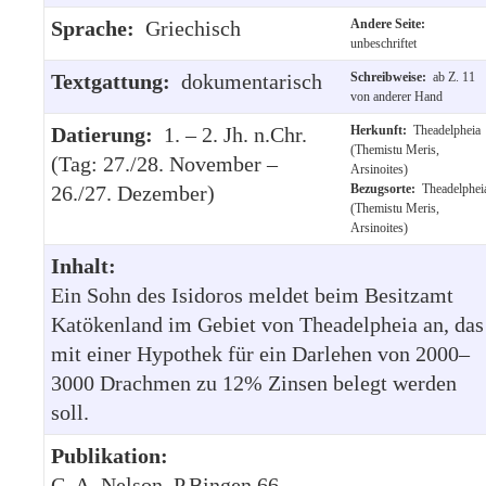
Sprache:
Griechisch
Andere Seite:
unbeschriftet
Textgattung:
dokumentarisch
Schreibweise:
ab Z. 11
von anderer Hand
Datierung:
1. – 2. Jh. n.Chr.
Herkunft:
Theadelpheia
(Themistu Meris,
(Tag: 27./28. November –
Arsinoites)
26./27. Dezember)
Bezugsorte:
Theadelphei
(Themistu Meris,
Arsinoites)
Inhalt:
Ein Sohn des Isidoros meldet beim Besitzamt
Katökenland im Gebiet von Theadelpheia an, das
mit einer Hypothek für ein Darlehen von 2000–
3000 Drachmen zu 12% Zinsen belegt werden
soll.
Publikation:
C. A. Nelson, P.Bingen 66.