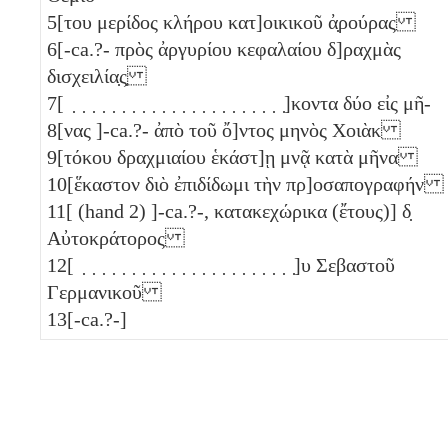
5
[του μερίδος κλήρου κατ]οικικοῦ ἀ̣ρούρας
6
[-ca.?- πρὸς ἀργυρίου κεφαλαίου δ]ραχμὰς
δισχειλία̣ς̣
7
[ ̣ ̣ ̣ ̣ ̣ ̣ ̣ ̣ ̣ ̣ ̣ ̣ ̣ ̣ ̣ ̣ ̣ ̣ ̣ ̣ ̣ ̣]κοντα δύο εἰς μῆ-
8
[νας ]-ca.?- ἀπὸ τοῦ ὄ]ντος μηνὸς Χοιὰκ
9
[τόκου δραχμιαίου ἑκάστ]ῃ μνᾷ κατὰ μῆνα
10
[ἕκαστον διὸ ἐπιδίδωμι τὴν πρ]οσαπογραφήν
11
[ (hand 2) ]-ca.?-, κατακεχώρικα (ἔτους)]
δ̣
Αὐτοκράτορος
12
[ ̣ ̣ ̣ ̣ ̣ ̣ ̣ ̣ ̣ ̣ ̣ ̣ ̣ ̣ ̣ ̣ ̣ ̣ ̣ ̣ ̣ ̣]υ Σεβαστοῦ
Γερμανικοῦ
13
[-ca.?-]