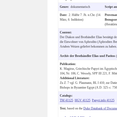
Genre:
dokumentarisch
Script a
Date:
2. Hälfte 7. Jh. n.Chr. (14.
Provena
März, 6. Indiktion)
Bezugso
(Heraklei
Content:
Der Diakon und Brothändler Elias bestätigt d
die Einwohner von Aphrodito (Aphrodites Bere
Artaben Weizen geliefert bekommen zu haben.
Archiv der Brothändler Elias und Paeitos
(
Publication:
K. Magirus, Griechische Papyri im Ägyptisc
104, Nr. 106; C. Wessely, SPP III 221; F. Mit
Additional Literature:
Zu Z. 7 vgl. G. Plaumann, BL I 410; zur Datie
Bishops in Byzantine Egypt (A.D. 325–c. 750
Catalogs:
TM 41125
HGV 41125
Papyri.info 41125
Text
, based on the
Duke Databank of Documen