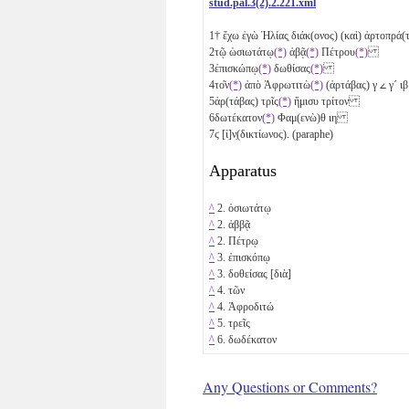
stud.pal.3(2).2.221.xml
1
† ἔχω ἐγὼ Ἠλίας̣ διάκ(ονος) (καὶ) ἀρτοπρ
2
τῷ ὡσιωτάτῳ
(*)
ἀβᾷ
(*)
Πέτρου
(*)
3
ἐπισκώπῳ
(*)
δωθίσας
(*)
4
το͂ν
(*)
ἀπὸ Ἀφρωτιτὼ
(*)
(ἀρτάβας)
γ
𐅵
γ´
ιβ
5
ἀρ(τάβας) τρῖς
(*)
ἥμισυ
τρίτον
6
δωτέκατον
(*)
Φαμ(ενὼ)θ
ιη
7
ϛ
[ἰ]ν̣(δικτίωνος). (paraphe)
Apparatus
^
2. ὁσιωτάτῳ
^
2. ἀββᾷ
^
2. Πέτρῳ
^
3. ἐπισκόπῳ
^
3. δοθείσας [διὰ]
^
4. τῶν
^
4. Ἀφροδιτώ
^
5. τρεῖς
^
6. δωδέκατον
Any Questions or Comments?