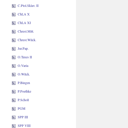
C.Ptol.Sklav. II
ChLA X
ChLA XI
Chrest.Mitt.
Chrest.Wilck.
Jur.Pap.
O.Taxes II
O.Varia
O.Wilck.
P.Bingen
P.Poethke
P.Scholl
PGM
SPP III
SPP VIII