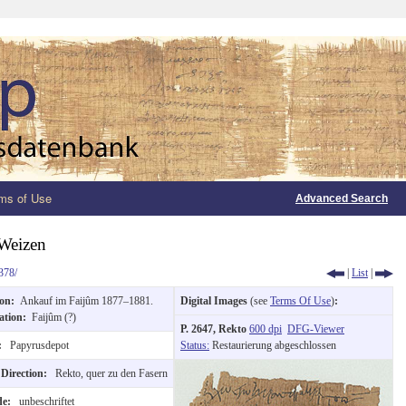
ms of Use
Advanced Search
 Weizen
378/
|
List
|
ion:
Ankauf im Faijûm 1877–1881.
Digital Images
(see
Terms Of Use
)
:
ation:
Faijûm (?)
P. 2647, Rekto
600 dpi
DFG-Viewer
n:
Papyrusdepot
Status:
Restaurierung abgeschlossen
 Direction:
Rekto, quer zu den Fasern
ide:
unbeschriftet