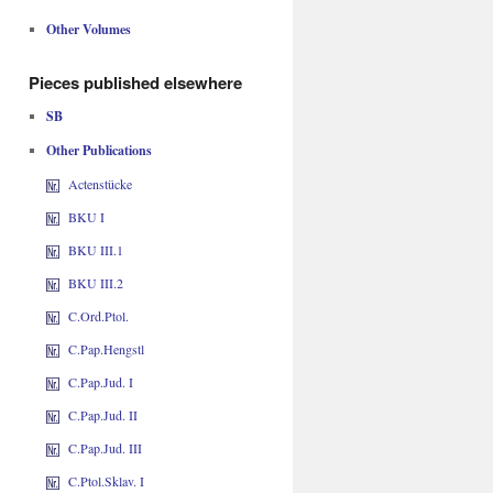
Other Volumes
Pieces published elsewhere
SB
Other Publications
Actenstücke
BKU I
BKU III.1
BKU III.2
C.Ord.Ptol.
C.Pap.Hengstl
C.Pap.Jud. I
C.Pap.Jud. II
C.Pap.Jud. III
C.Ptol.Sklav. I