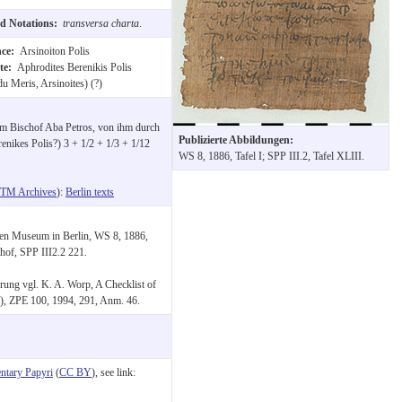
nd Notations:
transversa charta
.
nce:
Arsinoiton Polis
rte:
Aphrodites Berenikis Polis
du Meris, Arsinoites) (?)
em Bischof Aba Petros, von ihm durch
Publizierte Abbildungen:
nikes Polis?) 3 + 1/2 + 1/3 + 1/12
WS 8, 1886, Tafel I; SPP III.2, Tafel XLIII.
TM Archives
):
Berlin texts
hen Museum in Berlin, WS 8, 1886,
thof, SPP III2.2 221.
rung vgl. K. A. Worp, A Checklist of
), ZPE 100, 1994, 291, Anm. 46.
tary Papyri
(
CC BY
), see link: