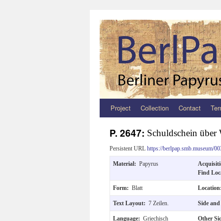
Project
Collection
Contact
Ter
Zum
Inhalt
P. 2647:
Schuldschein über
springen
Persistent URL
https://berlpap.smb.museum/00
Material:
Papyrus
Acquisit
Find Loc
Form:
Blatt
Locatio
Text Layout:
7 Zeilen.
Side and
Language:
Griechisch
Other S