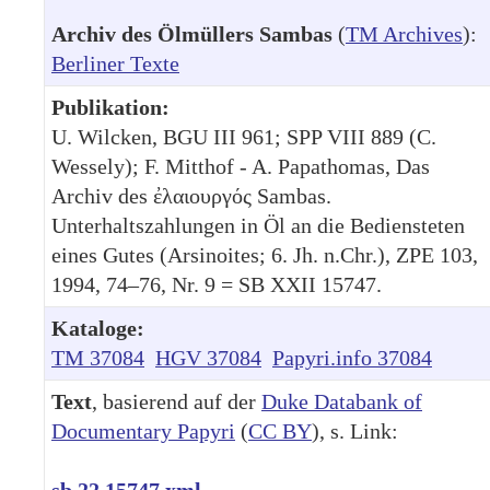
Archiv des Ölmüllers Sambas
(
TM Archives
):
Berliner Texte
Publikation:
U. Wilcken, BGU III 961; SPP VIII 889 (C.
Wessely); F. Mitthof - A. Papathomas, Das
Archiv des ἐλαιουργός Sambas.
Unterhaltszahlungen in Öl an die Bediensteten
eines Gutes (Arsinoites; 6. Jh. n.Chr.), ZPE 103,
1994, 74–76, Nr. 9 = SB XXII 15747.
Kataloge:
TM 37084
HGV 37084
Papyri.info 37084
Text
, basierend auf der
Duke Databank of
Documentary Papyri
(
CC BY
), s. Link:
sb.22.15747.xml