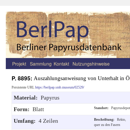
Projekt
Sammlung
Kontakt
Nutzungshinweise
Zum
Inhalt
P. 8895:
Auszahlungsanweisung von Unterhalt in Ö
springen
Persistente URL
https://berlpap.smb.museum/02529/
Material:
Papyrus
Form:
Blatt
Standort:
Papyrusdepot
Umfang:
4 Zeilen
Beschriftung:
Rekto,
quer zu den Fasern