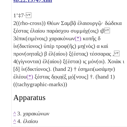
1
ʼ‡7·
2
((rho-cross)) Θέων Σαμβᾷ ἐλαιουργῷ· δώδεκα
ξέστας ἐλαίου παράσχου συμμάχ(οις)
ιβ
3
ἐπικ(ειμένοις) χαρακόνων
(*)
κοπῆς
δ
ἰν(δικτίονος) ὑπὲρ τροφ(ῆς) μη(νὸς)
α
καὶ
προν(οηταῖς)
β
ἐλ(αίου) ξ(έστας) τέσσαρας
,
4
(γίγνονται) ἐλ(αίου) ξ(έσται)
ιϛ
μόν(οι). Χοιὰκ
ι
[
δ
] ἰν(δικτίονος). (hand 2) † ἐσημει(ωσάμην)
ἐλέου
(*)
ξέστας δ̣ε̣κ̣α̣ὲ̣ξ̣ μ̣ό̣[νους] †. (hand 1)
((tachygraphic-marks))
Apparatus
^
3. χαρακώνων
^
4. ἐλαίου