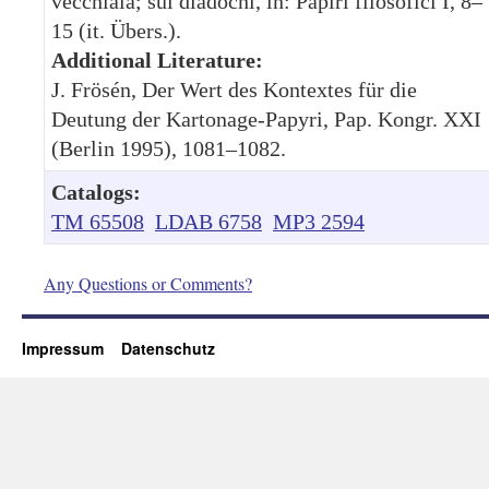
vecchiaia; sui diadochi, in: Papiri filosofici I, 8–
15 (it. Übers.).
Additional Literature:
J. Frösén, Der Wert des Kontextes für die
Deutung der Kartonage-Papyri, Pap. Kongr. XXI
(Berlin 1995), 1081–1082.
Catalogs:
TM 65508
LDAB 6758
MP3 2594
Any Questions or Comments?
Impressum
Datenschutz