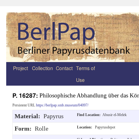
Project
Collection
Contact
Terms of
Zum
Use
Inhalt
springen
P. 16287:
Philosophische Abhandlung über das Kö
Persistent URL
https://berlpap.smb.museum/04097/
Material:
Papyrus
Find Location:
Abusir el-Melek
Form:
Rolle
Location:
Papyrusdepot