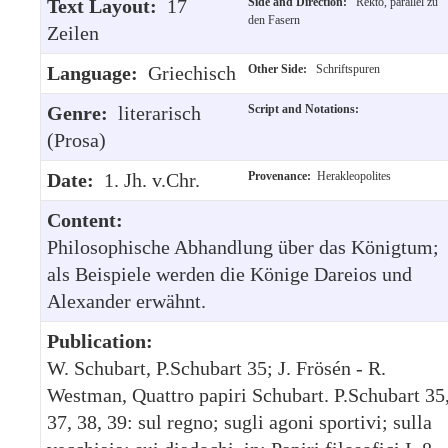
Text Layout:
17
Side and Direction:
Rekto, parallel zu
den Fasern
Zeilen
Language:
Griechisch
Other Side:
Schriftspuren
Genre:
literarisch
Script and Notations:
(Prosa)
Date:
1. Jh. v.Chr.
Provenance:
Herakleopolites
Content:
Philosophische Abhandlung über das Königtum;
als Beispiele werden die Könige Dareios und
Alexander erwähnt.
Publication:
W. Schubart, P.Schubart 35; J. Frösén - R.
Westman, Quattro papiri Schubart. P.Schubart 35
37, 38, 39: sul regno; sugli agoni sportivi; sulla